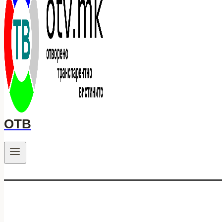
ОТВ
.