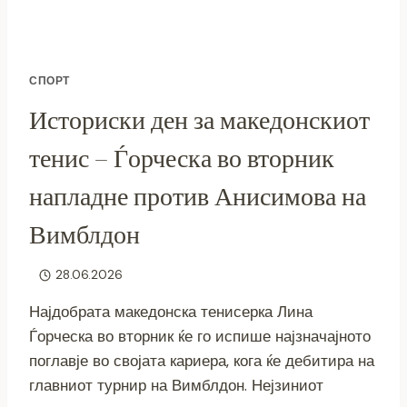
СПОРТ
Историски ден за македонскиот
тенис – Ѓорческа во вторник
напладне против Анисимова на
Вимблдон
28.06.2026
Најдобрата македонска тенисерка Лина
Ѓорческа во вторник ќе го испише најзначајното
поглавје во својата кариера, кога ќе дебитира на
главниот турнир на Вимблдон. Нејзиниот