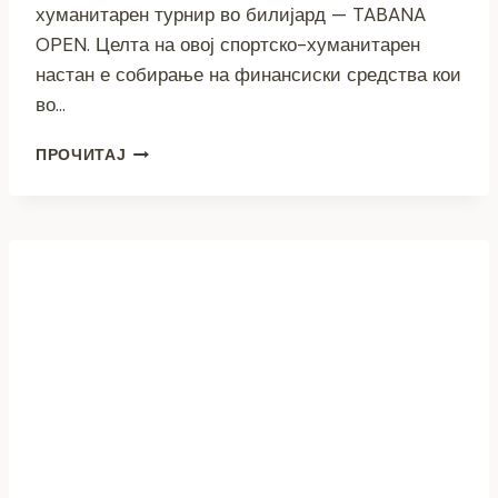
хуманитарен турнир во билијард — TABANA
OPEN. Целта на овој спортско-хуманитарен
настан е собирање на финансиски средства кои
во…
ОВОЈ
ПРОЧИТАЈ
ПЕТОК
ХУМАНИТАРЕН
БИЛИЈАРД
ТУРНИР
„TABANA
OPEN“
ЗА
ПОДДРШКА
НА
ВИКТОР!