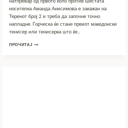
натпревар од првото коло против шестата
носителка Аманда Анисимова е закажан на
Теренот број 2 и треба да започне точно
напладне. Ѓорческа ќе стане првиот македонски
тенисер или тенисерка што ќе…
ИСТОРИСКИ
ПРОЧИТАЈ
ДЕН
ЗА
МАКЕДОНСКИОТ
ТЕНИС
–
ЃОРЧЕСКА
ВО
ВТОРНИК
НАПЛАДНЕ
ПРОТИВ
АНИСИМОВА
НА
ВИМБЛДОН