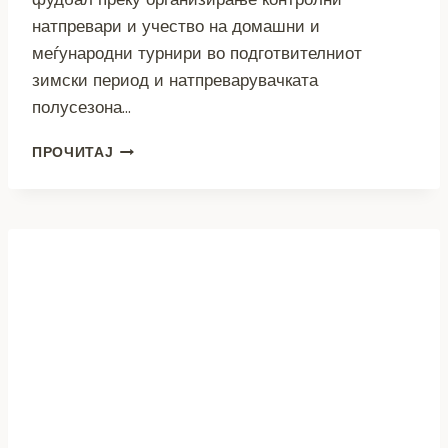
натпревари и учество на домашни и
меѓународни турнири во подготвителниот
зимски период и натпреварувачката
полусезона…
ТАВ
ПРОЧИТАЈ
МАКЕДОНИЈА
НОВ
СПОНЗОР
НА
МЛАДИНСКИОТ
ФУДБАЛ
НА
ФК
ПЕЛИСТЕР