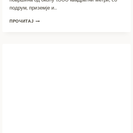
подрум, приземје и…
ДВА
ПРОЧИТАЈ
НОВИ
СПОРТСКИ
ОБЈЕКТИ
ВО
КАВАДАРЦИ
–
ПРИЛЕП
ЧЕКА
ПОГОЛЕМИ
ИНВЕСТИЦИИ
ВО
СПОРТСКАТА
ИНФРАСТРУКТУРА