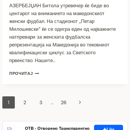
АЗЕРБЕЈЏАН Битола утревечер ќе биде во
центарот на вниманието на македонскиот
женски фудбал. На стадионот „Петар
Милошевски“ ќе се одигра еден од најважните
натпревари за женската фудбалска
репрезентација на Македонија во тековниот
квалификациски циклус за Светското
првенство. Нашите…
МАКЕДОНСКИТЕ
ПРОЧИТАЈ
ФУДБАЛЕРКИ
ПРЕД
НАЈВАЖНИОТ
НАТПРЕВАР
Page
Next
1
2
3
…
26
ВО
КВАЛИФИКАЦИИТЕ
navigation
Page
ОТВ - Отворено Транспарентно
Like