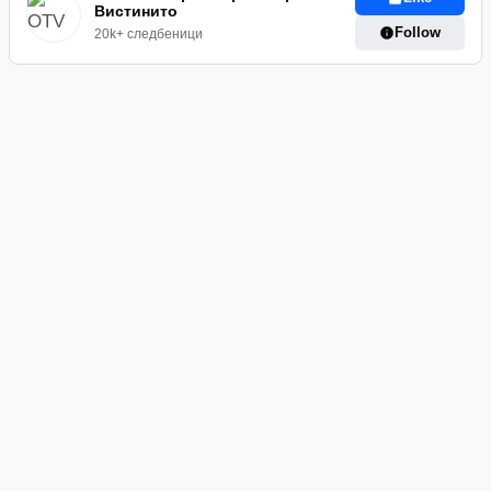
Вистинито
Follow
20k+ следбеници