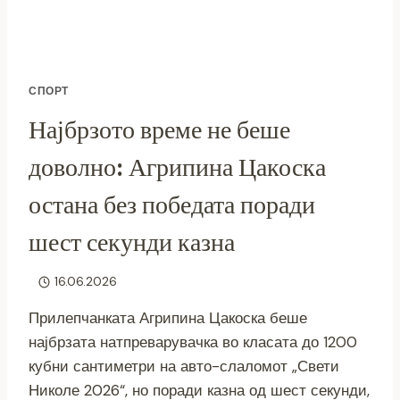
СПОРТ
Најбрзото време не беше
доволно: Агрипина Цакоска
остана без победата поради
шест секунди казна
16.06.2026
Прилепчанката Агрипина Цакоска беше
најбрзата натпреварувачка во класата до 1200
кубни сантиметри на авто-слаломот „Свети
Николе 2026“, но поради казна од шест секунди,