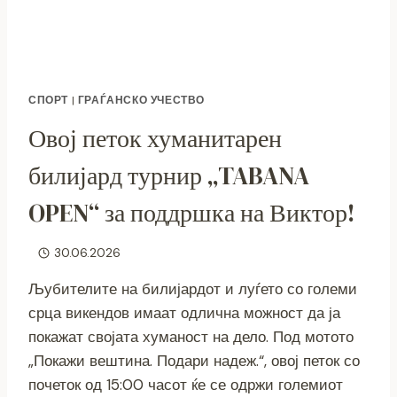
БАЛКАНСКОТО
ПРВЕНСТВО
ВО
СПЛИТ
СПОРТ
|
ГРАЃАНСКО УЧЕСТВО
Овој петок хуманитарен
билијард турнир „TABANA
OPEN“ за поддршка на Виктор!
30.06.2026
Љубителите на билијардот и луѓето со големи
срца викендов имаат одлична можност да ја
покажат својата хуманост на дело. Под мотото
„Покажи вештина. Подари надеж.“, овој петок со
почеток од 15:00 часот ќе се одржи големиот