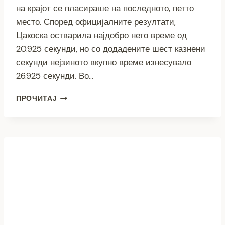
на крајот се пласираше на последното, петто
место. Според официјалните резултати,
Цакоска остварила најдобро нето време од
20.925 секунди, но со додадените шест казнени
секунди нејзиното вкупно време изнесувало
26.925 секунди. Во…
НАЈБРЗОТО
ПРОЧИТАЈ
ВРЕМЕ
НЕ
БЕШЕ
ДОВОЛНО:
АГРИПИНА
ЦАКОСКА
ОСТАНА
БЕЗ
ПОБЕДАТА
ПОРАДИ
ШЕСТ
СЕКУНДИ