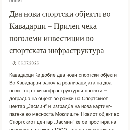
СПОРТ
Два нови спортски објекти во
Кавадарци – Прилеп чека
поголеми инвестиции во
спортската инфраструктура
06.07.2026
Кавадарци ќе добие два нови спортски објекти
Во Кавадарци започна реализацијата на два
нови спортски инфраструктурни проекти –
доградба на објект во рамки на Спортскиот
центар „Јасмин“ и изградба на нова картинг-
патека во месноста Моклиште. Новиот објект во
Спортскиот центар „Јасмин“ ќе се простира на
површина од околу 1.000 квадратни метри, со