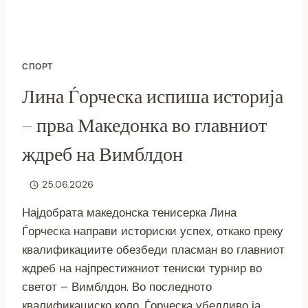
МИЛАН
БАШЕСКИ
–
БАШЕ.
СПОРТ
Лина Ѓорческа испиша историја
– прва Македонка во главниот
ждреб на Вимблдон
25.06.2026
Најдобрата македонска тенисерка Лина
Ѓорческа направи историски успех, откако преку
квалификациите обезбеди пласман во главниот
ждреб на најпрестижниот тениски турнир во
светот – Вимблдон. Во последното
квалификациско коло, Ѓорческа убедливо ја