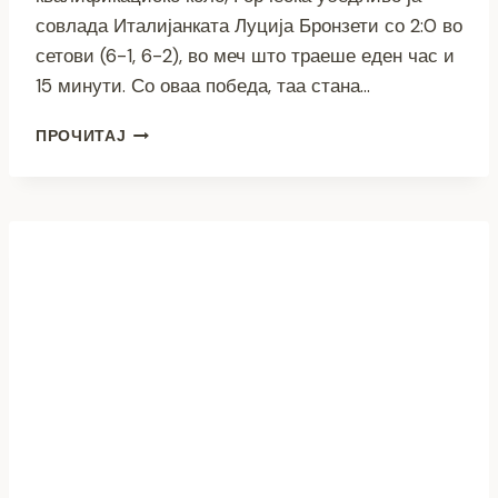
совлада Италијанката Луција Бронзети со 2:0 во
сетови (6-1, 6-2), во меч што траеше еден час и
15 минути. Со оваа победа, таа стана…
ЛИНА
ПРОЧИТАЈ
ЃОРЧЕСКА
ИСПИША
ИСТОРИЈА
–
ПРВА
МАКЕДОНКА
ВО
ГЛАВНИОТ
ЖДРЕБ
НА
ВИМБЛДОН