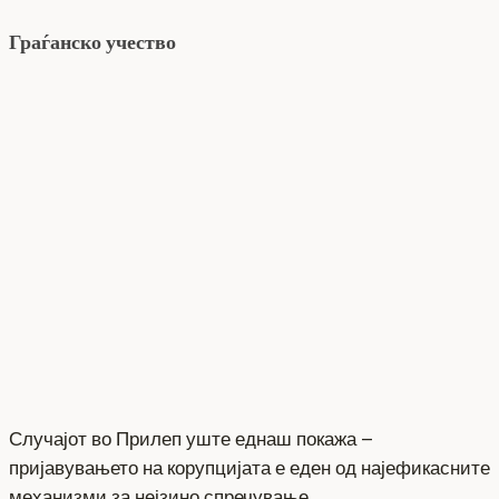
Граѓанско учество
Случајот во Прилеп уште еднаш покажа –
пријавувањето на корупцијата е еден од најефикасните
механизми за нејзино спречување