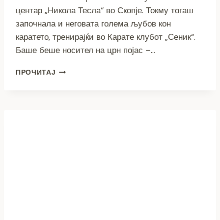
центар „Никола Тесла“ во Скопје. Токму тогаш
започнала и неговата голема љубов кон
каратето, тренирајќи во Карате клубот „Сеник“.
Баше беше носител на црн појас –…
МЕМЕНТ0
ПРОЧИТАЈ
–
21
ГОДИНА
ОД
СМРТТА
НА
ЕДНА
ОД
НАЈГОЛЕМИТЕ
СПОРТСКИ
ЛЕГЕНДИ
НА
ПРИЛЕП
–