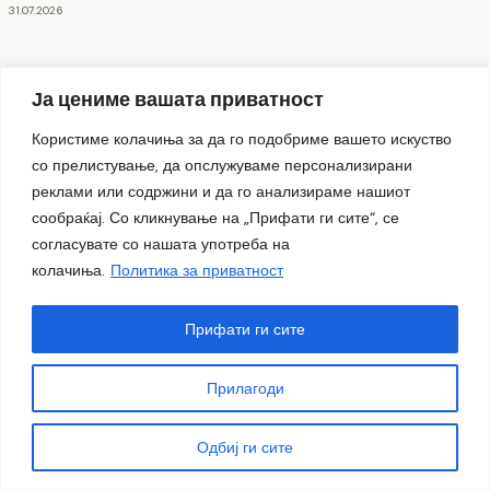
31.07.2026
Ја цениме вашата приватност
Користиме колачиња за да го подобриме вашето искуство
со прелистување, да опслужуваме персонализирани
реклами или содржини и да го анализираме нашиот
сообраќај. Со кликнување на „Прифати ги сите“, се
согласувате со нашата употреба на
колачиња.
Политика за приватност
Прифати ги сите
Прилагоди
Витаминка донираше 23 тони флаширана вода за
жителите на Гостивар
Одбиј ги сите
24.07.2026