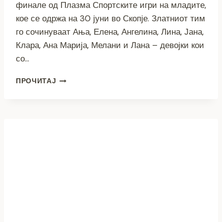
финале од Плазма Спортските игри на младите,
кое се одржа на 30 јуни во Скопје. Златниот тим
го сочинуваат Ања, Елена, Ангелина, Лина, Јана,
Клара, Ана Марија, Мелани и Лана – девојки кои
со…
ДРЖАВНИ
ПРОЧИТАЈ
ШАМПИОНКИ:
УЧЕНИЧКИТЕ
ОД
ООУ
„ГОЦЕ
ДЕЛЧЕВ“
–
ПРИЛЕП
ЌЕ
ЈА
ПРЕТСТАВУВААТ
МАКЕДОНИЈА
НА