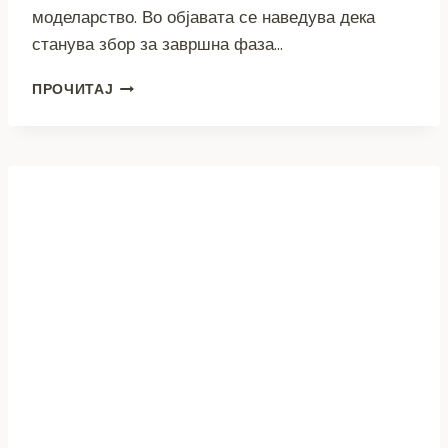
моделарство. Во објавата се наведува дека
станува збор за завршна фаза…
„ПОСЛЕДНИ
ПРОЧИТАЈ
ПОДГОТОВКИ“
ЗА
ЕВРОПСКО
И
СВЕТСКО
ПРВЕНСТВО
ВО
ПРИЛЕП
А
ТЕРЕНОТ
СÈ
УШТЕ
НЕУРЕДЕН