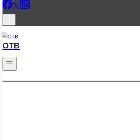
ОТВ
.