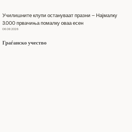
Училишните клупи остануваат празни – Најмалку
3.000 првачиња помалку оваа есен
06.08.2026
Граѓанско учество