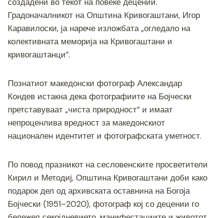
создадени во текот на повеќе децении.
Градоначалникот на Општина Кривогаштани, Игор
Каравилоски, ја нарече изложбата „огледало на
колективната меморија на Кривогаштани и
кривогаштанци“.
Познатиот македонски фотограф Александар
Кондев истакна дека фотографиите на Бојчески
претставуваат „чиста природност“ и имаат
непроценлива вредност за македонскиот
национален идентитет и фотографската уметност.
По повод празникот на сесловенските просветители
Кирил и Методиј, Општина Кривогаштани доби како
подарок дел од архивската оставнина на Богоја
Бојчески (1951–2020), фотограф кој со децении го
бележел секојдневието, манифестациите и животот