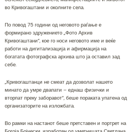
во Кривогаштани и околните села.
По повод 75 години од неговото раѓање е
формирано здружението „Фото Архив
Кривогаштани“, кое го носи неговото име и веќе
работи на дигитализација и афирмација на
богатата фотографска архива што ја оставил зад
себе.
„Кривогаштанци не смеат да дозволат нашето
минато да умре двапати – еднаш физички и
вторпат преку заборавот“, беше пораката упатена од
организаторите на изложбата.
Во рамки на настанот беше претставен и портрет на
Богоја Бојчески, изработен од уметницата Светлана