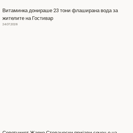
Витаминка донираше 23 тони флаширана вода за
жителите на Гостивар
24.07.2026
Советникот Жарко Стеваноски пријави сечење на