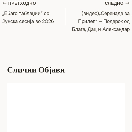
Навигација
ПРЕТХОДНО
СЛЕДНО
p
n
e
„Ебаго таблаџии“ со
(видео)„Серенада за
k
на
Јунска сесија во 2026
Прилеп“ – Подарок од
напис
Блага, Дац и Александар
Слични Објави