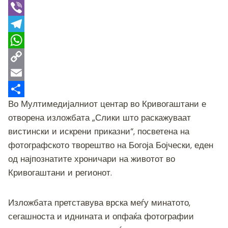
e
w
M
b
i
e
V
o
t
s
i
T
o
t
s
b
e
W
k
e
e
e
l
h
C
r
n
r
e
a
o
E
Во Мултимедијалниот центар во Кривогаштани е
g
g
t
p
m
S
отворена изложбата „Слики што раскажуваат
e
r
s
y
a
h
вистински и искрени приказни“, посветена на
r
a
A
L
i
a
фотографското творештво на Богоја Бојчески, еден
m
p
i
l
r
од најпознатите хроничари на животот во
p
n
e
Кривогаштани и регионот.
k
Изложбата претставува врска меѓу минатото,
сегашноста и иднината и опфаќа фотографии