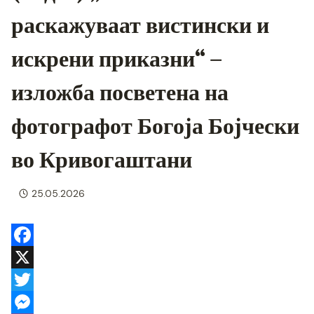
раскажуваат вистински и
искрени приказни“ –
изложба посветена на
фотографот Богоја Бојчески
во Кривогаштани
25.05.2026
F
a
X
c
T