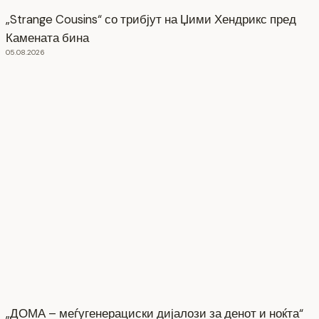
„Strange Cousins“ со трибјут на Џими Хендрикс пред
Камената бина
05.08.2026
„ДОМА – меѓугенерациски дијалози за денот и ноќта“