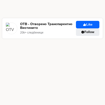
ОТВ - Отворено Транспарентно
Like
Вистинито
Follow
20k+ следбеници