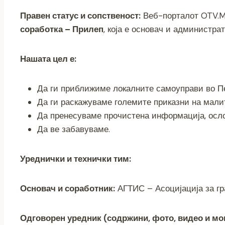
Правен статус и сопственост:
Веб-порталот OTV.M
соработка – Прилеп
, која е основач и администра
Нашата цел е:
Да ги приближиме локалните самоуправи во Пе
Да ги раскажуваме големите приказни на малит
Да пренесуваме прочистена информација, осло
Да ве забавуваме.
Уреднички и технички тим:
Основач и соработник:
АГТИС – Асоцијација за гр
Одговорен уредник (содржини, фото, видео и мо