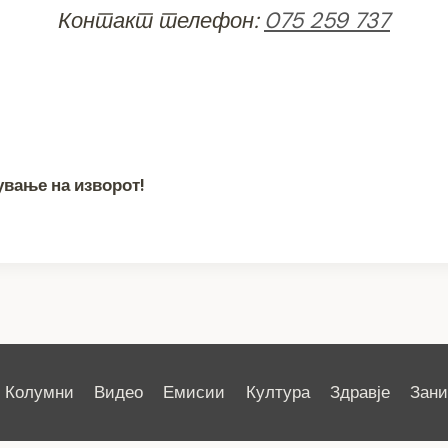
Контакт телефон:
075 259 737
ување на изворот!
Колумни
Видео
Емисии
Култура
Здравје
Зан