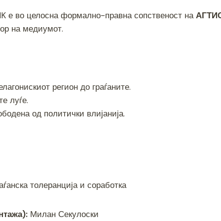
K е во целосна формално-правна сопственост на
АГТИС
тор на медиумот.
лагонискиот регион до граѓаните.
е луѓе.
бодена од политички влијанија.
аѓанска толеранција и соработка
нтажа):
Милан Секулоски