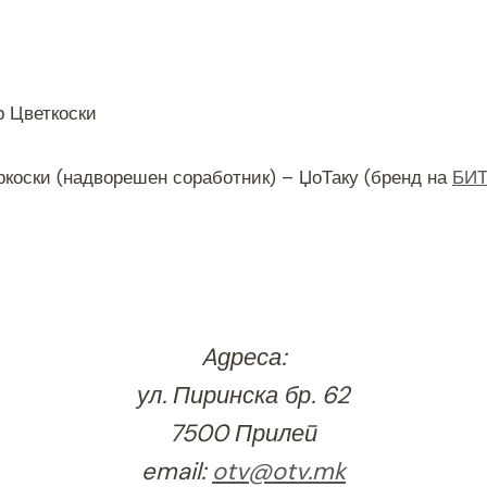
 Цветкоски
оски (надворешен соработник) – ЏоТаку (бренд на
БИТ
Aдреса:
ул. Пиринска бр. 62
7500 Прилеп
email:
otv@otv.mk