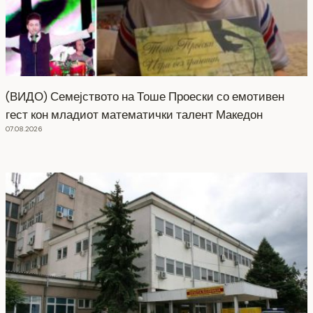
(ВИДО) Семејството на Тоше Проески со емотивен
гест кон младиот математички талент Македон
07.08.2026