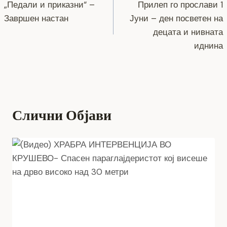
o
g
m
p
n
„Педали и приказни“ –
Прилеп го прослави 1
на
Завршен настан
Јуни – ден посветен на
o
er
p
k
напис
децата и нивната
k
иднина
Слични Објави