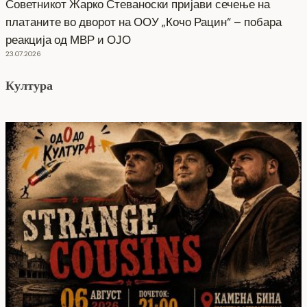
Советникот Жарко Стеваноски пријави сечење на
платаните во дворот на ООУ „Кочо Рацин“ – побара
реакција од МВР и ОЈО
23.07.2026
Култура