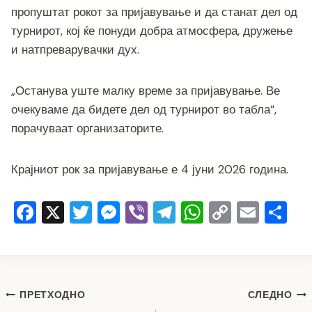
пропуштат рокот за пријавување и да станат дел од
турнирот, кој ќе понуди добра атмосфера, дружење
и натпреварувачки дух.
„Останува уште малку време за пријавување. Ве
очекуваме да бидете дел од турнирот во табла“,
порачуваат организаторите.
Крајниот рок за пријавување е 4 јуни 2026 година.
F
X
T
M
Vi
T
W
C
E
S
a
wi
e
b
el
h
o
m
h
c
tt
ss
er
e
at
p
ai
ar
e
er
e
gr
s
y
l
e
Навигација
b
n
a
A
Li
ПРЕТХОДНО
СЛЕДНО