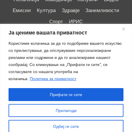
Емисии
Култура
Здравје
Занимливости
Спорт
ИРИС
Ја цениме вашата приватност
Користиме колачиња за да го подобриме вашето искуство
со прелистување, да опслужуваме персонализирани
реклами или содржини и да го анализираме нашиот
Импресум
|
Маркетинг
сообраќај. Со кликнување на „Прифати ги сите“, се
согласувате со нашата употреба на
колачиња.
Политика за приватност
Прифати ги сите
Прилагоди
© 2018 - 2026 ОТВ
Одбиј ги сите