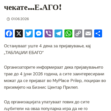
чекате…Е.АГО!
01.06.2026
F
X
T
M
Vi
T
W
C
E
S
a
wi
e
b
el
h
o
m
h
Остануваат уште 4 дена за пријавување, кај
c
tt
ss
er
e
at
p
ai
ar
„ТАБЛАЏИИ ЕБАГО“
e
er
e
gr
s
y
l
e
b
n
a
A
Li
Организаторите информираат дека пријавувањето
o
g
m
p
n
трае до 4 јуни 2026 година, а сите заинтересирани
o
er
p
k
можат да се пријават во MyPlace Prilep, лоциран во
k
приземјето на Бизнис Центар Прилеп.
Од организацијата упатуваат повик до сите
љубители на оваа популарна игра да не го