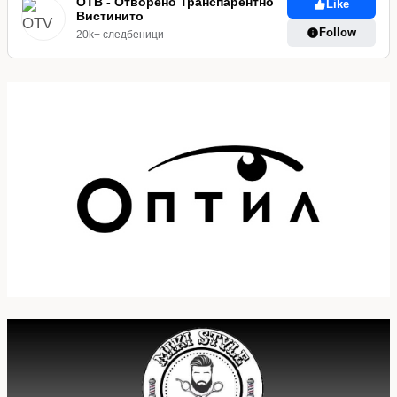
ОТВ - Отворено Транспарентно
Like
Вистинито
Follow
20k+ следбеници