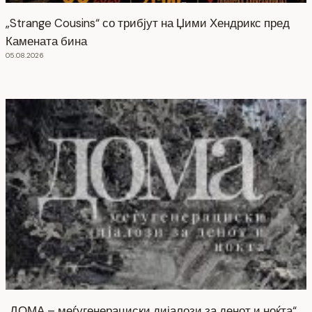
„Strange Cousins“ со трибјут на Џими Хендрикс пред
Камената бина
05.08.2026
„ДОМА – меѓугенерациски дијалози за денот и ноќта“