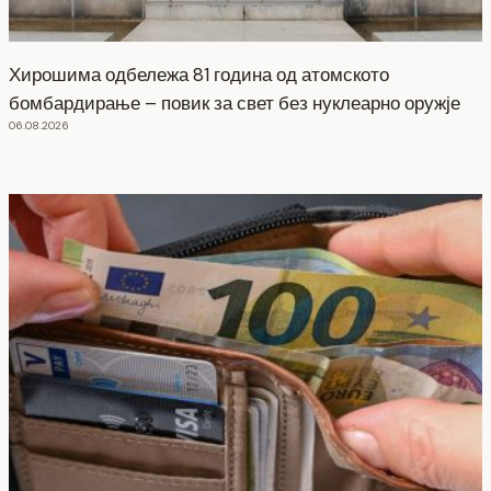
Хирошима одбележа 81 година од атомското
бомбардирање – повик за свет без нуклеарно оружје
06.08.2026