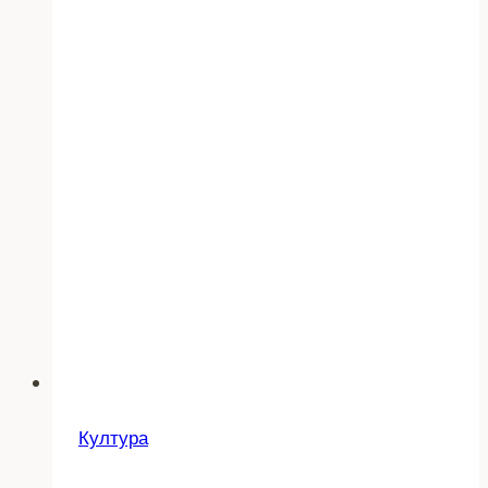
во
прилепско
Култура