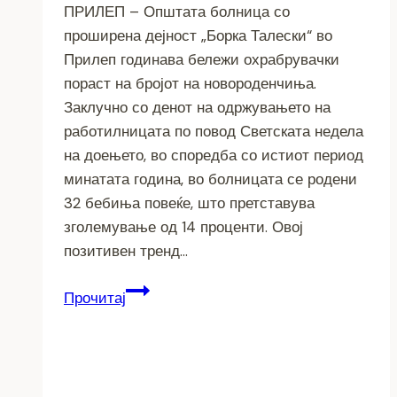
ПРИЛЕП – Општата болница со
проширена дејност „Борка Талески“ во
Прилеп годинава бележи охрабрувачки
пораст на бројот на новороденчиња.
Заклучно со денот на одржувањето на
работилницата по повод Светската недела
на доењето, во споредба со истиот период
минатата година, во болницата се родени
32 бебиња повеќе, што претставува
зголемување од 14 проценти. Овој
позитивен тренд…
Зголемен
Прочитај
број
на
родени
бебиња