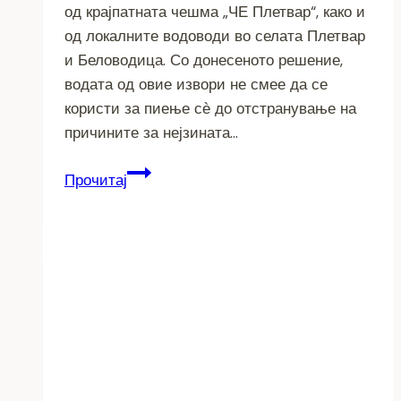
од крајпатната чешма „ЧЕ Плетвар“, како и
од локалните водоводи во селата Плетвар
и Беловодица. Со донесеното решение,
водата од овие извори не смее да се
користи за пиење сѐ до отстранување на
причините за нејзината…
Забранета
Прочитај
употребата
на
водата
за
пиење
од
три
водоснабдителни
објекти