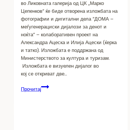
во Ликовната галерија од ЦК „Марко
Цепенков“ ќе биде отворена изложбата на
фотографии и дигитални дела “ДОМА –
меѓугенерациски дијалози за денот и
ноќта“ – колаборативен проект на
Александра Ацеска и Илија Ацески (ќерка
и татко). Изложбата е поддржана од
Министерството за култура и туризам.
Изложбата е визуелен дијалог во
кој се откриват две…
„ДОМА
Прочитај
–
меѓугенерациски
дијалози
за
денот