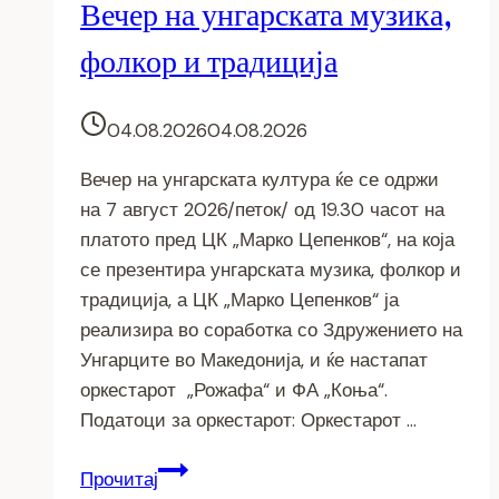
Вечер на унгарската музика,
фолкор и традиција
04.08.2026
04.08.2026
Вечер на унгарската култура ќе се одржи
на 7 август 2026/петок/ од 19.30 часот на
платото пред ЦК „Марко Цепенков“, на која
се презентира унгарската музика, фолкор и
традиција, а ЦК „Марко Цепенков“ ја
реализира во соработка со Здружението на
Унгарците во Македонија, и ќе настапат
оркестарот „Рожафа“ и ФА „Коња“.
Податоци за оркестарот: Оркестарот …
Вечер
Прочитај
на