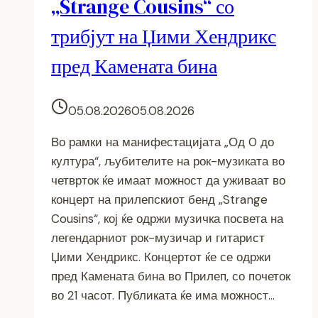
„Strange Cousins“ со
трибјут на Џими Хендрикс
пред Камената бина
05.08.2026
05.08.2026
Во рамки на манифестацијата „Од 0 до
култура“, љубителите на рок-музиката во
четврток ќе имаат можност да уживаат во
концерт на прилепскиот бенд „Strange
Cousins“, кој ќе одржи музичка посвета на
легендарниот рок-музичар и гитарист
Џими Хендрикс. Концертот ќе се одржи
пред Камената бина во Прилеп, со почеток
во 21 часот. Публиката ќе има можност…