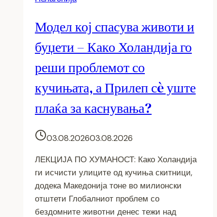
Модел кој спасува животи и
буџети – Како Холандија го
реши проблемот со
кучињата, а Прилеп сè уште
плаќа за каснувања?
03.08.2026
03.08.2026
ЛЕКЦИЈА ПО ХУМАНОСТ: Како Холандија
ги исчисти улиците од кучиња скитници,
додека Македонија тоне во милионски
отштети Глобалниот проблем со
бездомните животни денес тежи над