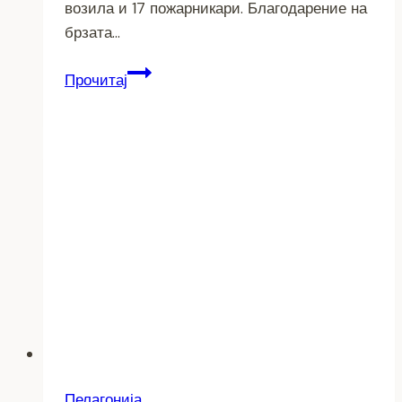
возила и 17 пожарникари. Благодарение на
брзата…
ТППЕ
Прочитај
Прилеп:
Пожарот
кај
Текето
изгаснат
со
17
пожарникари
Пелагонија