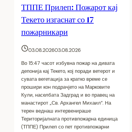
ТППЕ Прилеп: Пожарот кај
Текето изгаснат со 17
пожарникари
03.08.2026
03.08.2026
Во 15:47 часот избувна пожар на дивата
депонија кај Текето, кој поради ветерот и
сувата вегетација за кратко време се
прошири кон подрачјето на Марковите
Кули, населбата Задград и во правец на
манастирот „Св. Архангел Михаил“. На
терен веднаш интервенираше
Територијалната противпожарна единица
(ТППЕ) Прилеп со пет противпожарни