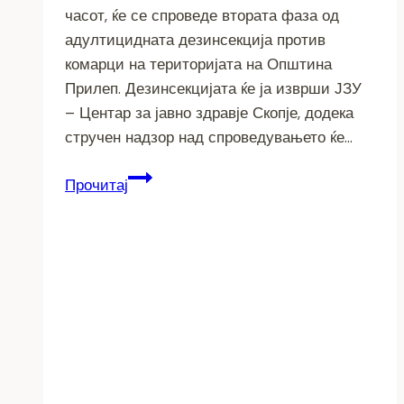
часот, ќе се спроведе втората фаза од
адултицидната дезинсекција против
комарци на територијата на Општина
Прилеп. Дезинсекцијата ќе ја изврши ЈЗУ
– Центар за јавно здравје Скопје, додека
стручен надзор над спроведувањето ќе…
Втора
Прочитај
фаза
адултицидна
дезинсекција