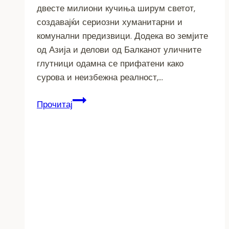
двесте милиони кучиња ширум светот,
создавајќи сериозни хуманитарни и
комунални предизвици. Додека во земјите
од Азија и делови од Балканот уличните
глутници одамна се прифатени како
сурова и неизбежна реалност,…
Модел
Прочитај
кој
спасува
животи
и
буџети
–
Како
Холандија
го