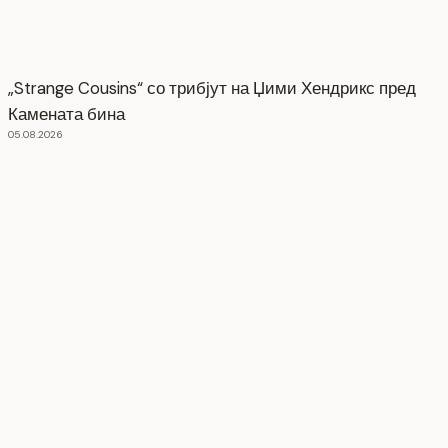
„Strange Cousins“ со трибјут на Џими Хендрикс пред
Камената бина
05.08.2026