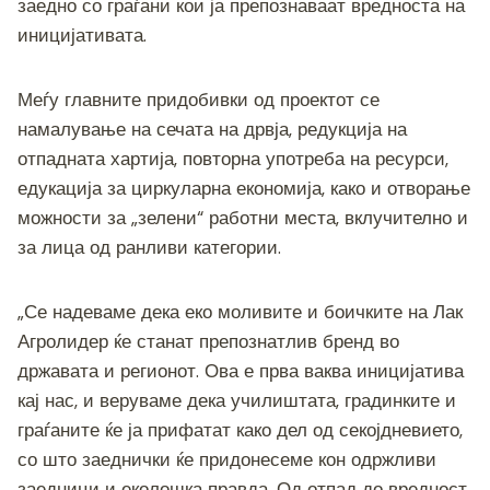
заедно со граѓани кои ја препознаваат вредноста на
иницијативата.
Меѓу главните придобивки од проектот се
намалување на сечата на дрвја, редукција на
отпадната хартија, повторна употреба на ресурси,
едукација за циркуларна економија, како и отворање
можности за „зелени“ работни места, вклучително и
за лица од ранливи категории.
„Се надеваме дека еко моливите и боичките на Лак
Агролидер ќе станат препознатлив бренд во
државата и регионот. Ова е прва ваква иницијатива
кај нас, и веруваме дека училиштата, градинките и
граѓаните ќе ја прифатат како дел од секојдневието,
со што заеднички ќе придонесеме кон одржливи
заедници и еколошка правда. Од отпад до вредност,