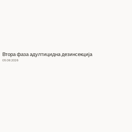
Втора фаза адултицидна дезинсекција
05.08.2026