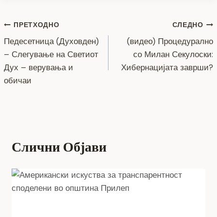
e
er
e
gr
s
y
l
e
Навигација
b
n
a
A
Li
ПРЕТХОДНО
СЛЕДНО
o
g
m
p
n
Педесетница (Духовден)
(видео) Процедурално
на
– Слегување на Светиот
со Милан Секулоски:
o
er
p
k
напис
Дух – верувања и
Хибернацијата заврши?
k
обичаи
Слични Објави