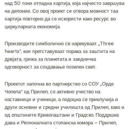
над 50 тони отпадна хартија, која најчесто завршува
на депонии. Со овој проект се отвора можност таа
хартија повторно да се искористи како ресурс во
циркуларната економија.
Производите симболично се нарекуваат „Three
hearts“, кои претставуваат порака за заштита на
дрвјата, грижа за планетата и заедничка
одговорност за создавање позелен свет.
Проектот започна во партнерство со СОУ „Орде
Чопела“ од Прилеп, со активно учество на
наставници и ученици, а подоцна се приклучија и
други основни и средни училишта од Прилеп, како и
од општините Кривогаштани и Градско. Поддршка
дава и Регионалната стопанска комора – Прилеп,