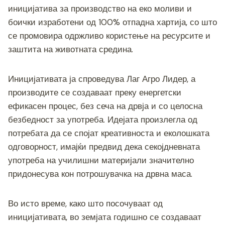
c
tt
ss
er
e
at
p
ai
ar
иницијатива за производство на еко моливи и
e
er
e
gr
s
y
l
e
боички изработени од 100% отпадна хартија, со што
b
n
a
A
Li
се промовира одржливо користење на ресурсите и
o
g
m
p
n
заштита на животната средина.
o
er
p
k
k
Иницијативата ја спроведува Лаг Агро Лидер, а
производите се создаваат преку енергетски
ефикасен процес, без сеча на дрвја и со целосна
безбедност за употреба. Идејата произлегла од
потребата да се спојат креативноста и еколошката
одговорност, имајќи предвид дека секојдневната
употреба на училишни материјали значително
придонесува кон потрошувачка на дрвна маса.
Во исто време, како што посочуваат од
иницијативата, во земјата годишно се создаваат