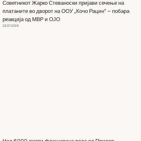
Советникот Жарко Стеваноски пријави сечење на
платаните во дворот на ООУ „Кочо Рацин“ – побара
реакција од МВР и ОЈО
23.07.2026
Над 6.000 литри флаширана вода од Прилеп