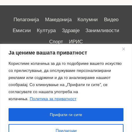
Пелагонија
Македонија
Колумни
Видео
Емисии
Култура
Здравје
Занимливости
Спорт
ИРИС
Ја цениме вашата приватност
Користиме колачиња за да го подобриме вашето искуство
со прелистување, да опслужуваме персонализирани
реклами или содржини и да го анализираме нашиот
Импресум
|
Маркетинг
сообраќај. Со кликнување на „Прифати ги сите“, се
согласувате со нашата употреба на
колачиња.
Политика за приватност
Прифати ги сите
Прилагоди