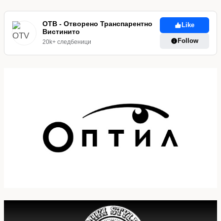
ОТВ - Отворено Транспарентно
Like
Вистинито
Follow
20k+ следбеници