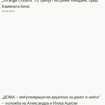
„Strange Cousins“ со трибјут на Џими Хендрикс пред
Камената бина
05.08.2026
„ДОМА – меѓугенерациски дијалози за денот и ноќта“
– изложба на Александра и Илија Ацески