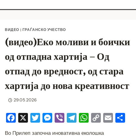
ВИДЕО
|
ГРАЃАНСКО УЧЕСТВО
(видео)Еко моливи и боички
од отпадна хартија – Од
отпад до вредност, од стара
хартија до нова креативност
29.05.2026
F
X
T
M
Vi
T
W
C
E
S
a
wi
e
b
el
h
o
m
h
Во Прилеп започна иновативна еколошка