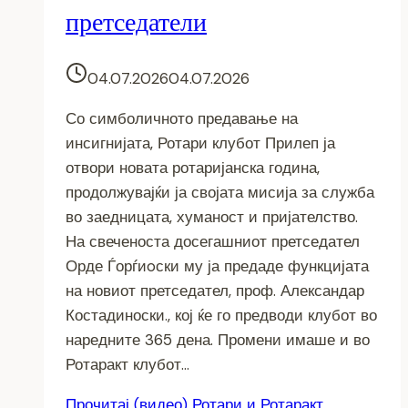
претседатели
04.07.2026
04.07.2026
Со симболичното предавање на
инсигнијата, Ротари клубот Прилеп ја
отвори новата ротаријанска година,
продолжувајќи ја својата мисија за служба
во заедницата, хуманост и пријателство.
На свеченоста досегашниот претседател
Орде Ѓорѓиoски му ја предаде функцијата
на новиот претседател, проф. Александар
Костадиноски., кој ќе го предводи клубот во
наредните 365 дена. Промени имаше и во
Ротаракт клубот…
Прочитај
(видео) Ротари и Ротаракт