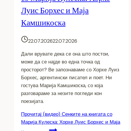
Луис Борхес и Маја
Камшикоска
22.07.2026
22.07.2026
Дали врувате дека се она што постои,
може да се најде во една точка од
просторот? Ве запознаваме со Хорхе Луиз
Борхес, аргентински писател и поет. Ни
гостува Марија Камшикоска, со која
разговараме за незите погледи кон
поезијата.
Прочитај
(видео) Сенките на книгата со
Марија Кулеска: Хорхе Луис Борхес и Маја