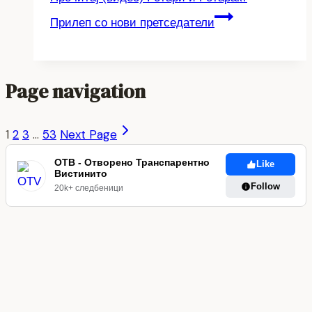
Прилеп со нови претседатели
Page navigation
1
2
3
…
53
Next Page
ОТВ - Отворено Транспарентно
Like
Вистинито
Follow
20k+ следбеници