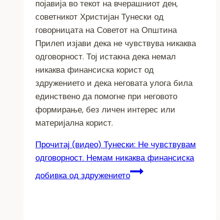
појавија во текот на вчерашниот ден,
советникот Христијан Тунески од
говорницата на Советот на Општина
Прилеп изјави дека не чувствува никаква
одговорност. Тој истакна дека немал
никаква финансиска корист од
здружението и дека неговата улога била
единствено да помогне при неговото
формирање, без личен интерес или
материјална корист.
Прочитај
(видео) Тунески: Не чувствувам
одговорност. Немам никаква финансиска
добивка од здружението