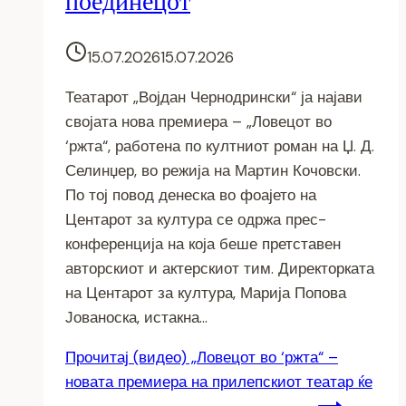
поединецот
15.07.2026
15.07.2026
Театарот „Војдан Чернодрински“ ја најави
својата нова премиера – „Ловецот во
‘ржта“, работена по култниот роман на Џ. Д.
Селинџер, во режија на Мартин Кочовски.
По тој повод денеска во фоајето на
Центарот за култура се одржа прес-
конференција на која беше претставен
авторскиот и актерскиот тим. Директорката
на Центарот за култура, Марија Попова
Јованоска, истакна…
Прочитај
(видео) „Ловецот во ‘ржта“ –
новата премиера на прилепскиот театар ќе