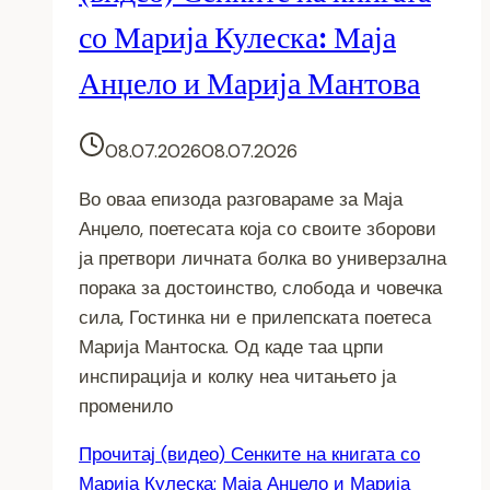
со Марија Кулеска: Маја
Анџело и Марија Мантова
08.07.2026
08.07.2026
Во оваа епизода разговараме за Маја
Анџело, поетесата која со своите зборови
ја претвори личната болка во универзална
порака за достоинство, слобода и човечка
сила, Гостинка ни е прилепската поетеса
Марија Мантоска. Од каде таа црпи
инспирација и колку неа читањето ја
променило
Прочитај
(видео) Сенките на книгата со
Марија Кулеска: Маја Анџело и Марија