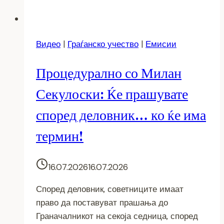
Видео
|
Граѓанско учество
|
Емисии
Процедурално со Милан
Секулоски: Ќе прашувате
според деловник… ко ќе има
термин!
16.07.2026
16.07.2026
Според деловник, советниците имаат
право да поставуват прашања до
Граначалникот на секоја седница, според