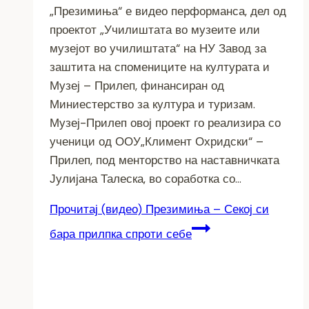
„Презимиња“ е видео перформанса, дел од
проектот „Училиштата во музеите или
музејот во училиштата“ на НУ Завод за
заштита на спомениците на културата и
Музеј – Прилеп, финансиран од
Миниестерство за култура и туризам.
Музеј-Прилеп овој проект го реализира со
ученици од ООУ„Климент Охридски“ –
Прилеп, под менторство на наставничката
Јулијана Талеска, во соработка со…
Прочитај
(видео) Презимиња – Секој си
бара прилпка спроти себе