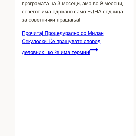
програмата на 3 месеци, ама во 9 месеци,
советот има одржано само ЕДНА седница
за советнички прашања!
Прочитај
Процедурално со Милан
Секулоски: Ќе прашувате според
деловник… ко ќе има термин!