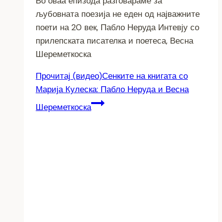
Во оваа епизода разговараме за
љубовната поезија не еден од најважните
поети на 20 век, Пабло Неруда Интевју со
прилепската писателка и поетеса, Весна
Шереметкоска
Прочитај
(видео)Сенките на книгата со
Марија Кулеска: Пабло Неруда и Весна
Шереметкоска