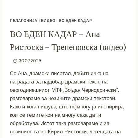
ПЕЛАГОНИЈА
|
ВИДЕО
|
ВО ЕДЕН КАДАР
ВО ЕДЕН КАДАР – Ана
Ристоска – Трепеновска (видео)
30.07.2025
Со Ана, драмски писатал, добитничка на
наградата за најдобар драмски текст, на
овогодинешниот МТФ„Војдан Чернодрински“,
разговараме за незините драмски текстови.
Како и кога пишува, што нејмногу ја инспирира,
кои се темите кои најмногу сака да ги
обработува. Истот така разговараме и за
незиниот татко Кирил Ристоски, легендата на