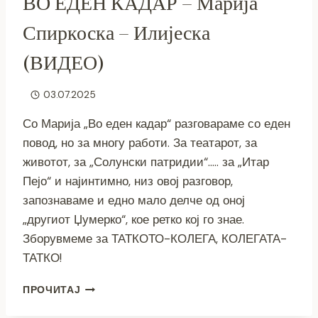
ВО ЕДЕН КАДАР – Марија
Спиркоска – Илијеска
(ВИДЕО)
03.07.2025
Со Марија „Во еден кадар“ разговараме со еден
повод, но за многу работи. За театарот, за
животот, за „Солунски патридии“….. за „Итар
Пејо“ и најинтимно, низ овој разговор,
запознаваме и едно мало делче од оној
„другиот Џумерко“, кое ретко кој го знае.
Зборувмеме за ТАТКОТО-КОЛЕГА, КОЛЕГАТА-
ТАТКО!
ВО
ПРОЧИТАЈ
ЕДЕН
КАДАР