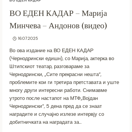
ВО ЕДЕН КАДАР
ВО ЕДЕН КАДАР – Марија
Минчева – Андонов (видео)
16.07.2025
Во ова издание на ВО ЕДЕН КАДАР
(Чернодрински едишн), со Марија, актерка во
Штипскиот театар, разговараме за
Чернодрински, „Сите прекрасни нешта“,
проблемите кои ги третира претставата и уште
многу други интересни работи. Снимавме
утрото после настапот на МТФ„Војдан
Чернодрински“, 5 дена пред да се знаат
наградите и случајно излезе интервју со
добитничката на наградата за…