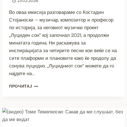
23.02.2026
Во оваа емисија разговараме со Костадин
Стојаноски – музичар, композитор и професор
по историја, за неговиот музички проект
„Луциден сон“ кој започнал 2021, а продолжи
минатата година. Ни раскажува за
инспирацијата за четирите песни кои веќе се на
сите плаформи и плановите како ќе продолу да
сонува луцидно. „Луцидниот сон“ можете да го
најдете на…
(ВИДЕО)
ПРОЧИТАЈ
КОСТАДИН
СТОЈАНОСКИ:
„ЛУЦИДЕН
СОН“
ОСТАВА
СЛУШАТЕЛОТ
ДА