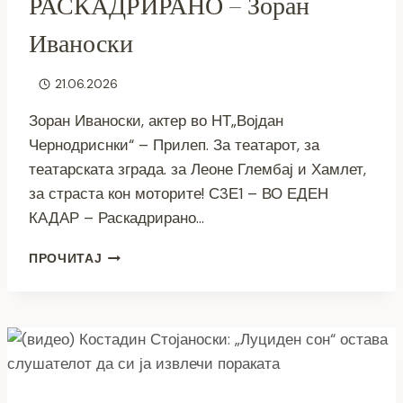
РАСКАДРИРАНО – Зоран
Иваноски
21.06.2026
Зоран Иваноски, актер во НТ„Војдан
Чернодриснки“ – Прилеп. За театарот, за
театарската зграда. за Леоне Глембај и Хамлет,
за страста кон моторите! С3Е1 – ВО ЕДЕН
КАДАР – Раскадрирано…
(ВИДЕО)ВО
ПРОЧИТАЈ
ЕДЕН
КАДАР
–
РАСКАДРИРАНО
–
ЗОРАН
ИВАНОСКИ