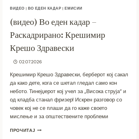
ВИДЕО
|
ВО ЕДЕН КАДАР
|
ЕМИСИИ
(видео) Во еден кадар –
Раскадрирано: Крешимир
Крешо Здравески
02.07.2026
Крешимир Крешо Здравески, берберот кој сакал
да како дете, кога се шетал гледал само кон
небото. Тинејџерот кој учел за „Висока струја“ и
од кладба станал фризер! Искрен разговор со
човек кој не се плаши да го каже своето
мислење и за општествените проблеми
(ВИДЕО)
ПРОЧИТАЈ
ВО