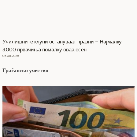
Училишните клупи остануваат празни – Најмалку
3.000 првачиња помалку оваа есен
06.08.2026
Граѓанско учество