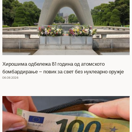
Хирошима одбележа 81 година од атомското
бомбардирање – повик за свет без нуклеарно оружје
06.08.2026