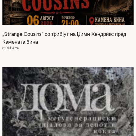
„Strange Cousins“ со трибјут на Џими Хендрикс пред
Камената бина
05.08.2026