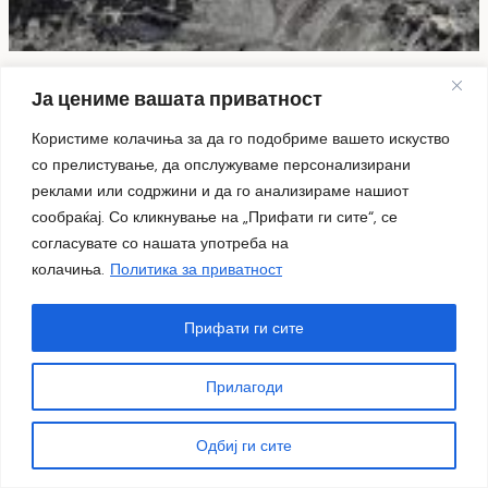
„ДОМА – меѓугенерациски дијалози за денот и ноќта“
Ја цениме вашата приватност
– изложба на Александра и Илија Ацески
05.08.2026
Користиме колачиња за да го подобриме вашето искуство
со прелистување, да опслужуваме персонализирани
реклами или содржини и да го анализираме нашиот
сообраќај. Со кликнување на „Прифати ги сите“, се
согласувате со нашата употреба на
колачиња.
Политика за приватност
Прифати ги сите
Прилагоди
Одбиј ги сите