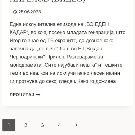
25.06.2025
Една исклучителна епизода на „ВО ЕДЕН
КАДАР“, во која, посено младата генарација, што
Игор го знае од ТВ екраните, да дознае како
започна да „се пече“ баш во НТ„Војдан
Чернодрински“ Прилеп. Разговараме за
монодрамата „Сите најубави нешта“ и тешките
теми во неа, кои на исклучително лесен начин
ги протнува до секој гледач. Како го доживеа…
ВО
ПРОЧИТАЈ
ЕДЕН
КАДАР
–
ИГОР
Page
Next
1
2
3
4
АНГЕЛОВ
(ВИДЕО)