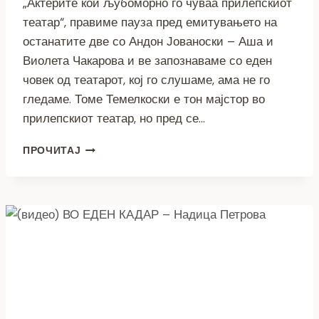
„Актерите кои љубоморно го чуваа прилепскиот
театар“, правиме пауза пред емитувањето на
останатите две со Андон Јованоски – Аша и
Виолета Чакарова и ве запознаваме со еден
човек од театарот, кој го слушаме, ама не го
гледаме. Томе Темелкоски е тон мајстор во
прилепскиот театар, но пред се…
(ВИДЕО)
ПРОЧИТАЈ
ТОМЕ
ТЕМЕЛКОСКИ:
САКАВ
ДА
МЕ
СЛУШААТ,
БЕЗ
ДА
МЕ
ВИДАТ