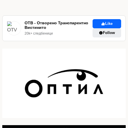
navigation
Page
ОТВ - Отворено Транспарентно
Like
Вистинито
Follow
20k+ следбеници