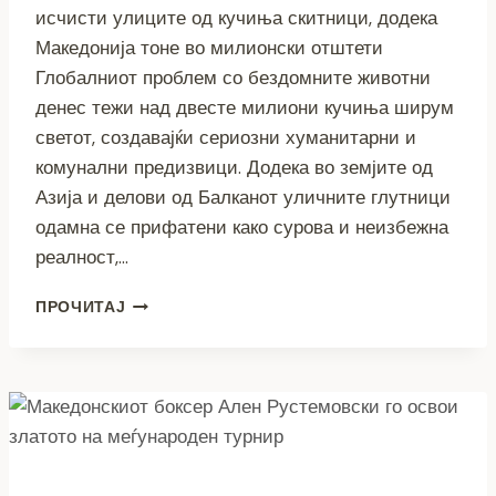
исчисти улиците од кучиња скитници, додека
Македонија тоне во милионски отштети
Глобалниот проблем со бездомните животни
денес тежи над двесте милиони кучиња ширум
светот, создавајќи сериозни хуманитарни и
комунални предизвици. Додека во земјите од
Азија и делови од Балканот уличните глутници
одамна се прифатени како сурова и неизбежна
реалност,…
МОДЕЛ
ПРОЧИТАЈ
КОЈ
СПАСУВА
ЖИВОТИ
И
БУЏЕТИ
–
КАКО
ХОЛАНДИЈА