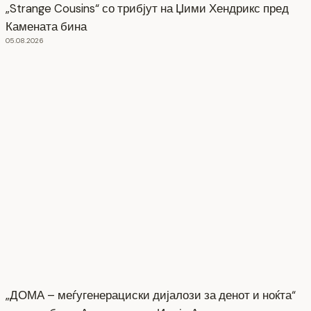
„Strange Cousins“ со трибјут на Џими Хендрикс пред
Камената бина
05.08.2026
„ДОМА – меѓугенерациски дијалози за денот и ноќта“