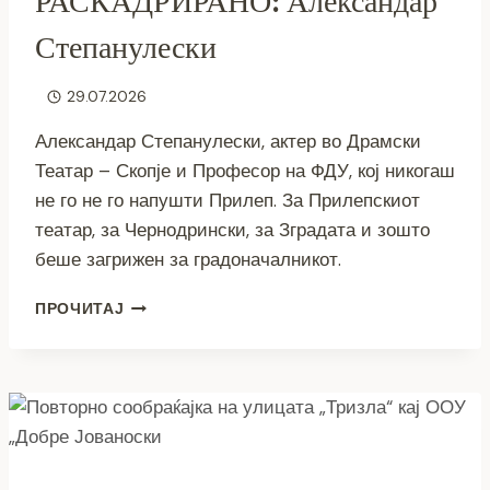
РАСКАДРИРАНО: Александар
Степанулески
29.07.2026
Александар Степанулески, актер во Драмски
Театар – Скопје и Професор на ФДУ, кој никогаш
не го не го напушти Прилеп. За Прилепскиот
театар, за Чернодрински, за Зградата и зошто
беше загрижен за градоначалникот.
(ВИДЕО)
ПРОЧИТАЈ
ВО
ЕДЕН
КАДАР
–
РАСКАДРИРАНО:
АЛЕКСАНДАР
СТЕПАНУЛЕСКИ