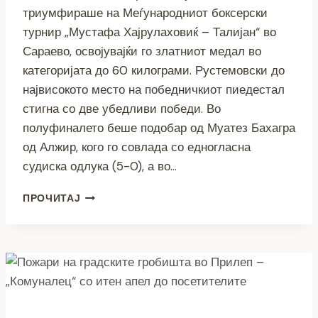
триумфираше на Меѓународниот боксерски
турнир „Мустафа Хајрулаховиќ – Талијан“ во
Сараево, освојувајќи го златниот медал во
категоријата до 60 килограми. Рустемовски до
највисокото место на победничкиот пиедестал
стигна со две убедливи победи. Во
полуфиналето беше подобар од Муатез Бахагра
од Алжир, кого го совлада со едногласна
судиска одлука (5-0), а во…
МАКЕДОНСКИОТ
ПРОЧИТАЈ
БОКСЕР
АЛЕН
РУСТЕМОВСКИ
ГО
ОСВОИ
ЗЛАТОТО
НА
МЕЃУНАРОДЕН