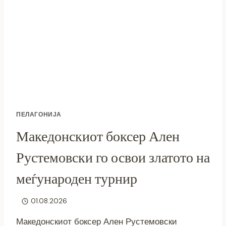
ГО
РЕШИ
ПРОБЛЕМОТ
СО
КУЧИЊАТА,
А
ПРИЛЕП
СÈ
УШТЕ
ПЛАЌА
ЗА
ПЕЛАГОНИЈА
КАСНУВАЊА?
Македонскиот боксер Ален
Рустемовски го освои златото на
меѓународен турнир
01.08.2026
Македонскиот боксер Ален Рустемовски