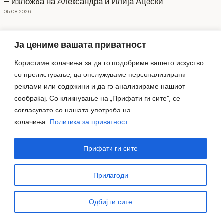
– изложба на Александра и Илија Ацески
05.08.2026
Ја цениме вашата приватност
Користиме колачиња за да го подобриме вашето искуство
со прелистување, да опслужуваме персонализирани
реклами или содржини и да го анализираме нашиот
сообраќај. Со кликнување на „Прифати ги сите“, се
согласувате со нашата употреба на
колачиња.
Политика за приватност
Прифати ги сите
Прилагоди
Вечер на унгарската музика, фолкор и традиција
Одбиј ги сите
04.08.2026