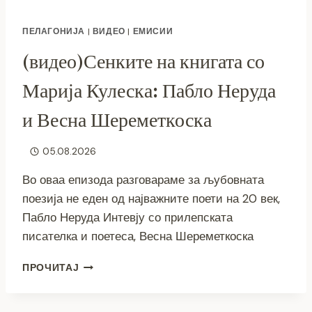
ПЕЛАГОНИЈА
|
ВИДЕО
|
ЕМИСИИ
(видео)Сенките на книгата со
Марија Кулеска: Пабло Неруда
и Весна Шереметкоска
05.08.2026
Во оваа епизода разговараме за љубовната
поезија не еден од најважните поети на 20 век,
Пабло Неруда Интевју со прилепската
писателка и поетеса, Весна Шереметкоска
(ВИДЕО)СЕНКИТЕ
ПРОЧИТАЈ
НА
КНИГАТА
СО