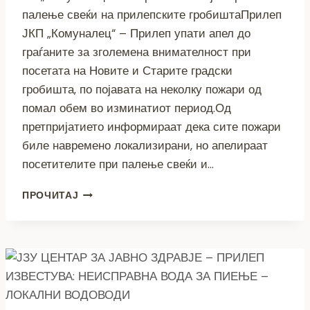
палење свеќи на прилепските гробиштаПрилеп
ЈКП „Комуналец“ – Прилеп упати апел до
граѓаните за зголемена внимателност при
посетата на Новите и Старите градски
гробишта, по појавата на неколку пожари од
помал обем во изминатиот период.Од
претпријатието информираат дека сите пожари
биле навремено локализирани, но апелираат
посетителите при палење свеќи и…
ПОЖАРИ
ПРОЧИТАЈ
НА
ГРАДСКИТЕ
ГРОБИШТА
ВО
ПРИЛЕП
–
„КОМУНАЛЕЦ“
СО