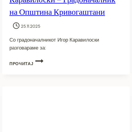
на Општина Кривогаштани
25.11.2025
Со градоначалникот Игор Каравилоски
разговараме за:
(ВИДЕО)
ПРОЧИТАЈ
ОТВОРЕНИ
МУАБЕТИ:
ИГОР
КАРАВИЛОСКИ
–
ГРАДОНАЧАЛНИК
НА
ОПШТИНА
КРИВОГАШТАНИ