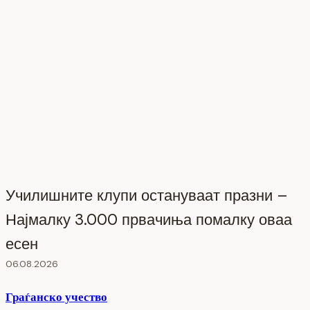
Училишните клупи остануваат празни –
Најмалку 3.000 првачиња помалку оваа
есен
06.08.2026
Граѓанско учество