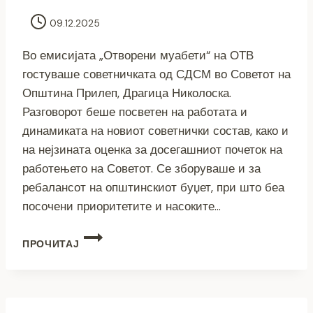
09.12.2025
Во емисијата „Отворени муабети“ на ОТВ
гостуваше советничката од СДСМ во Советот на
Општина Прилеп, Драгица Николоска.
Разговорот беше посветен на работата и
динамиката на новиот советнички состав, како и
на нејзината оценка за досегашниот почеток на
работењето на Советот. Се зборуваше и за
ребалансот на општинскиот буџет, при што беа
посочени приоритетите и насоките…
(ВИДЕО)
ПРОЧИТАЈ
ОТВОРЕНИ
МУАБЕТИ:
ДРАГИЦА
НИКОЛОСКА
(СДСМ)