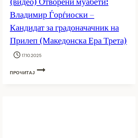
(видео) Отворени муабети:
Владимир Ѓорѓиоски –
Кандидат за градоначачник на
Прилеп (Македонска Ера Трета)
17.10.2025
(ВИДЕО)
ПРОЧИТАЈ
ОТВОРЕНИ
МУАБЕТИ:
ВЛАДИМИР
ЃОРЃИОСКИ
–
КАНДИДАТ
ЗА
ГРАДОНАЧАЧНИК
НА
ПРИЛЕП