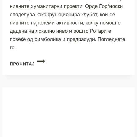
нивните хуманитарни проекти. Орде Ѓорѓиоски
споделува како функционира клубот, кои се
нивните најголеми активности, колку помош е
дадена на локално ниво и зошто Ротари е
повеќе од симболика и предрасуди. Погледнете
го…
(ВИДЕО)
ПРОЧИТАЈ
ОТВОРЕНИ
МУАБЕТИ:
ОРДЕ
ЃОРЃИОСКИ
–
ПРЕТСЕДАТЕЛ
НА
РОТАРИ
КЛУБ
–
ПРИЛЕП