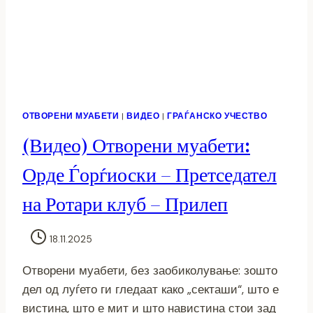
ОТВОРЕНИ МУАБЕТИ
|
ВИДЕО
|
ГРАЃАНСКО УЧЕСТВО
(Видео) Отворени муабети:
Орде Ѓорѓиоски – Претседател
на Ротари клуб – Прилеп
18.11.2025
Отворени муабети, без заобиколување: зошто
дел од луѓето ги гледаат како „секташи“, што е
вистина, што е мит и што навистина стои зад