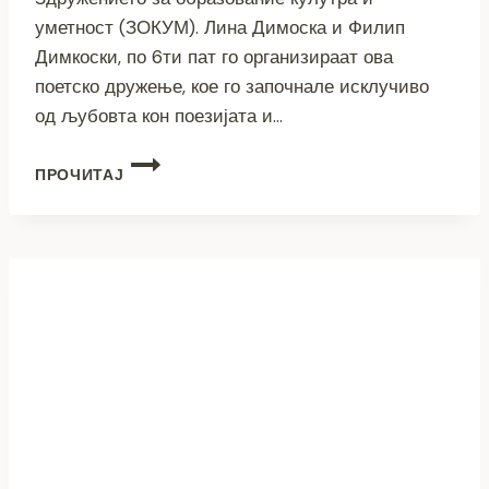
уметност (ЗОКУМ). Лина Димоска и Филип
Димкоски, по 6ти пат го организираат ова
поетско дружење, кое го започнале исклучиво
од љубовта кон поезијата и…
(ВИДЕО)
ПРОЧИТАЈ
ОТВОРЕНИ
МУАБЕТИ:
ЛИНА
И
ФИЛИП
–
ЗОКУМ