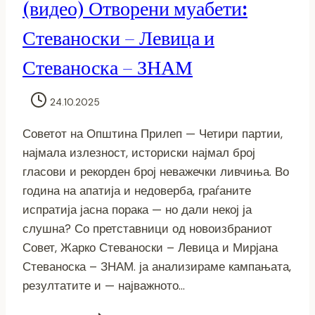
(видео) Отворени муабети:
Стеваноски – Левица и
Стеваноска – ЗНАМ
24.10.2025
Советот на Општина Прилеп — Четири партии,
најмала излезност, историски најмал број
гласови и рекорден број неважечки ливчиња. Во
година на апатија и недоверба, граѓаните
испратија јасна порака — но дали некој ја
слушна? Со претставници од новоизбраниот
Совет, Жарко Стеваноски – Левица и Мирјана
Стеваноска – ЗНАМ. ја анализираме кампањата,
резултатите и — најважното…
(ВИДЕО)