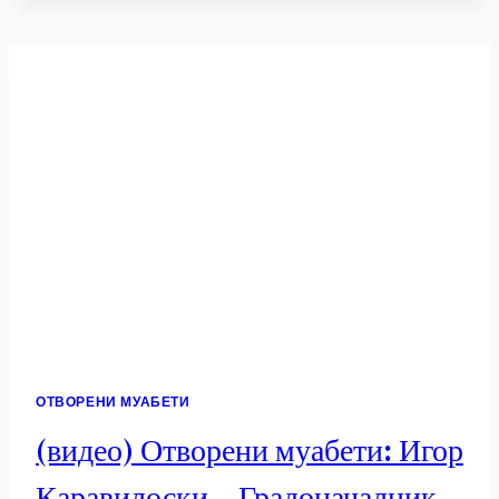
МИРЈАНА
СТЕВАНОСКА
(ЗНАМ)
–
СОВЕТНИЧКА
ВО
СОВЕТОТ
НА
ОПШТИНА
ПРИЛЕП
ОТВОРЕНИ МУАБЕТИ
(видео) Отворени муабети: Игор
Каравилоски – Градоначалник