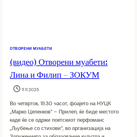
ОТВОРЕНИ МУАБЕТИ
(видео) Отворени муабети:
Лина и Филип – ЗОКУМ
11.11.2025
Во четврток, 19.30 часот, фоајето на НУЦК
„Марко Цепенков“ – Прилеп, ќе биде местото
каде ќе се одржи поетскиот перфоманс
„Љубење со стихови“, во организација на
Здружението за образование кулутра и