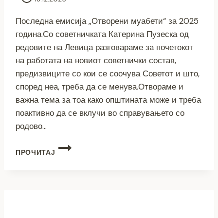
Последна емисија „Отворени муабети“ за 2025
година.Со советничката Катерина Пузеска од
редовите на Левица разговараме за почетокот
на работата на новиот советнички состав,
предизвиците со кои се соочува Советот и што,
според неа, треба да се менува.Отвораме и
важна тема за тоа како општината може и треба
поактивно да се вклучи во справувањето со
родово…
(ВИДЕО)
ПРОЧИТАЈ
ОТВОРЕНИ
МУАБЕТИ:
КАТЕРИНА
ПУЗЕСКА
(ЛЕВИЦА)
–
СОВЕТНИЧКА