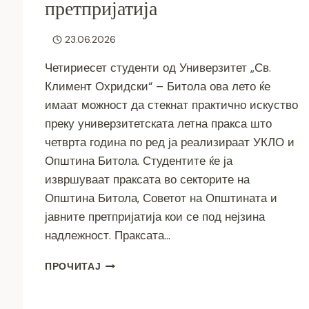
претпријатија
23.06.2026
Четириесет студенти од Универзитет „Св.
Климент Охридски“ – Битола ова лето ќе
имаат можност да стекнат практично искуство
преку универзитетската летна пракса што
четврта година по ред ја реализираат УКЛО и
Општина Битола. Студентите ќе ја
извршуваат праксата во секторите на
Општина Битола, Советот на Општината и
јавните претпријатија кои се под нејзина
надлежност. Праксата…
40
ПРОЧИТАЈ
СТУДЕНТИ
ОД
УКЛО