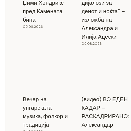
Џими Хендрикс
дијалози за
пред Камената
денот и ноќта“ –
бина
изложба на
05.08.2026
Александра и
Илија Ацески
05.08.2026
Вечер на
(видео) ВО ЕДЕН
унгарската
КАДАР –
музика, фолкор и
РАСКАДРИРАНО:
традиција
Александар