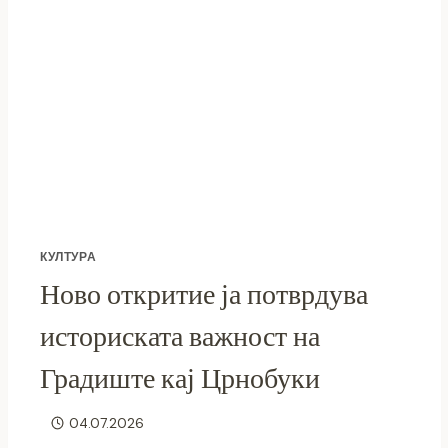
КУЛТУРА
Ново откритие ја потврдува
историската важност на
Градиште кај Црнобуки
04.07.2026