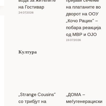
вода за жителите
пријави сечење
на Гостивар
на платаните во
24.07.2026
дворот на ООУ
„Кочо Рацин“ –
побара реакција
од МВР и ОЈО
23.07.2026
Култура
„Strange Cousins“
„ДОМА –
со трибјут на
меѓугенерациски