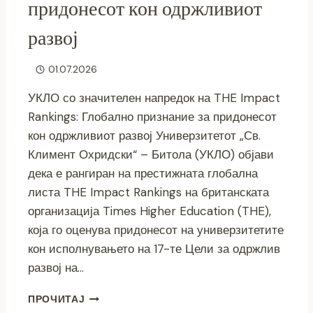
придонесот кон одржливиот
развој
01.07.2026
УКЛО со значителен напредок на THE Impact
Rankings: Глобално признание за придонесот
кон одржливиот развој Универзитетот „Св.
Климент Охридски“ – Битола (УКЛО) објави
дека е рангиран на престижната глобална
листа THE Impact Rankings на британската
организација Times Higher Education (THE),
која го оценува придонесот на универзитетите
кон исполнувањето на 17-те Цели за одржлив
развој на…
УКЛО
ПРОЧИТАЈ
СО