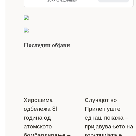
20k+ следбеници
Последни објави
Хирошима
Случајот во
одбележа 81
Прилеп уште
година од
еднаш покажа –
атомското
пријавувањето на
бомбардирање –
корупцијата е