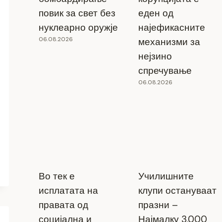
повик за свет без
еден од
нуклеарно оружје
најефикасните
06.08.2026
механизми за
нејзино
спречување
06.08.2026
Во тек е
Училишните
исплатата на
клупи остануваат
правата од
празни –
социјална и
Најмалку 3.000