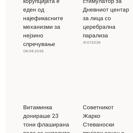
корупцијата е
стимулатор за
еден од
Дневниот центар
најефикасните
за лица со
механизми за
церебрална
нејзино
парализа
31.07.2026
спречување
06.08.2026
Витаминка
Советникот
донираше 23
Жарко
тони флаширана
Стеваноски