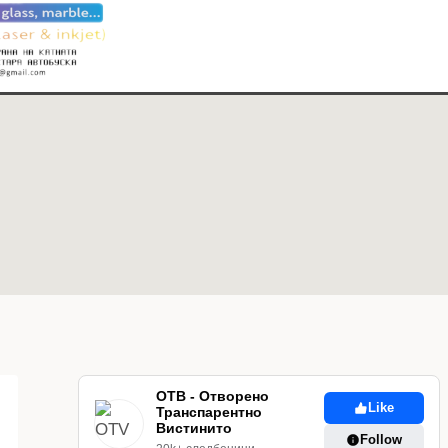
ОТВ - Отворено
Like
Транспарентно
Вистинито
Follow