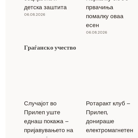
детска заштита
првачиња
06.08.2026
помалку оваа
есен
06.08.2026
Граѓанско учество
Случајот во
Ротаракт клуб –
Прилеп уште
Прилеп,
еднаш покажа –
донираше
пријавувањето на
електромагнетен