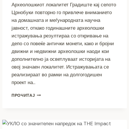
Археолошкиот локалитет Градиште кај селото
Црнобуки повторно го привлече вниманието
на домашната и меѓународната научна
јавност, откако годинашните археолошки
истражувања резултираа со откривање на
депо со повеќе антички монети, како и бројни
движни и недвижни археолошки наоди кои
дополнително ја осветлуваат историјата на
овој значаен локалитет. Истражувањата се
реализираат во рамки на долгогодишен
проект на…
НОВО
ПРОЧИТАЈ
ОТКРИТИЕ
ЈА
ПОТВРДУВА
ИСТОРИСКАТА
ВАЖНОСТ