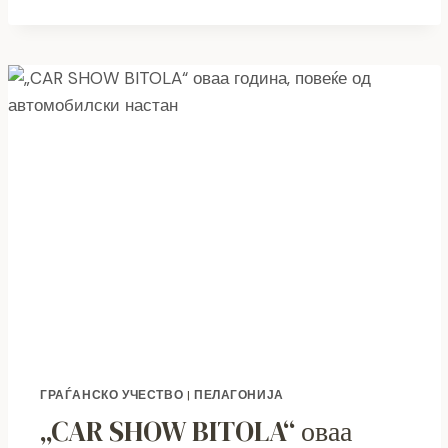
ЗНАЧИТЕЛЕН
НАПРЕДОК
НА
THE
IMPACT
RANKINGS:
ГЛОБАЛНО
ПРИЗНАНИЕ
ЗА
ПРИДОНЕСОТ
КОН
ОДРЖЛИВИОТ
РАЗВОЈ
ГРАЃАНСКО УЧЕСТВО
|
ПЕЛАГОНИЈА
„CAR SHOW BITOLA“ оваа