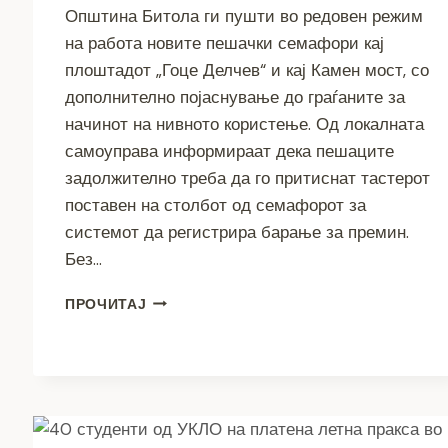
Општина Битола ги пушти во редовен режим
на работа новите пешачки семафори кај
плоштадот „Гоце Делчев“ и кај Камен мост, со
дополнително појаснување до граѓаните за
начинот на нивното користење. Од локалната
самоуправа информираат дека пешаците
задолжително треба да го притиснат тастерот
поставен на столбот од семафорот за
системот да регистрира барање за премин.
Без…
НОВО
ПРОЧИТАЈ
ПРАВИЛО
НА
ПЕШАЧКИТЕ
ПРЕМИНИ
ВО
БИТОЛА
–