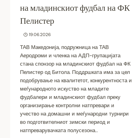
на младинскиот фудбал на ФК
Пелистер
19.06.2026
ТАВ Македонија, подружница на ТАВ
Аеродроми и членка на АДП-групацијата
стана спонзор на младинскиот фудбал на ФК
Пелистер од Битола. Поддршката има за цел
подобрување на квалитетот, конкурентноста и
меѓународното искуство на младите
фудбалери и младинскиот фудбал преку
организирање контролни натпревари и
учество на домашни и меѓународни турнири
во подготвителниот зимски период и
натпреварувачката полусезона…