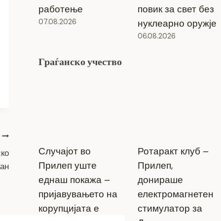
работење
повик за свет без
07.08.2026
нуклеарно оружје
06.08.2026
Граѓанско учество
Случајот во
Ротаракт клуб –
ско
Прилеп уште
Прилеп,
кан
еднаш покажа –
донираше
пријавувањето на
електромагнетен
корупцијата е
стимулатор за