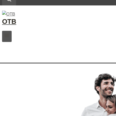
ОТВ
.