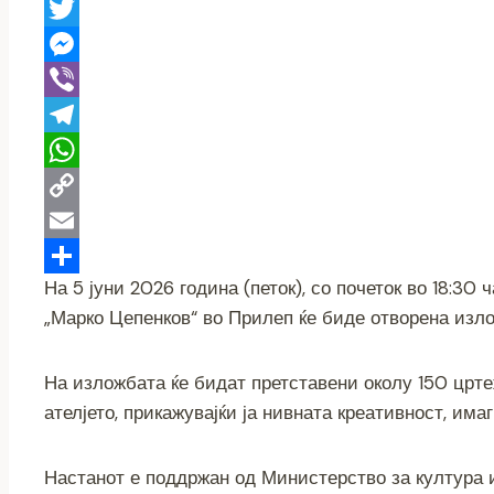
a
X
c
T
e
w
M
b
i
e
V
o
t
s
i
T
o
t
s
b
e
W
k
e
e
e
l
h
C
r
n
r
e
a
o
E
На 5 јуни 2026 година (петок), со почеток во 18:30 
g
g
t
p
m
S
„Марко Цепенков“ во Прилеп ќе биде отворена изл
e
r
s
y
a
h
r
a
A
L
i
a
На изложбата ќе бидат претставени околу 150 црте
m
p
i
l
r
ателјето, прикажувајќи ја нивната креативност, има
p
n
e
k
Настанот е поддржан од Министерство за култура 