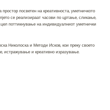
ва простор посветен на креативноста, уметничкото
елјето се реализираат часови по цртање, сликање,
со цел поттикнување на индивидуалниот уметнички
ска Николоска и Методи Исков, кои преку своето
е, истражување и креативно изразување.