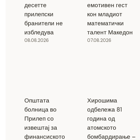
десетте
емотивен гест
прилепски
кон младиот
бранители не
математички
избледува
талент Македон
08.08.2026
07.08.2026
Општата
Хирошима
болница во
одбележа 81
Прилеп со
година од
извештај за
атомското
финансиското
бомбардирање –