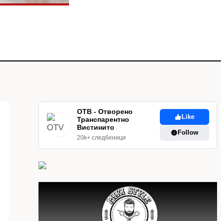
ОТВ - Отворено
Like
Транспарентно
Вистинито
Follow
20k+ следбеници