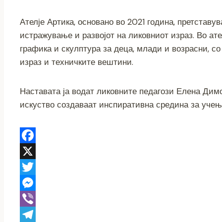
Ателје Артика, основано во 2021 година, претставу
истражување и развојот на ликовниот израз. Во ат
графика и скулптура за деца, млади и возрасни, 
израз и техничките вештини.
Наставата ја водат ликовните педагози Елена Димо
искуство создаваат инспиративна средина за учењ
F
a
X
c
T
e
w
M
b
i
e
V