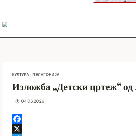
КУЛТУРА
|
ПЕЛАГОНИЈА
Изложба „Детски цртеж“ од
04.06.2026
F