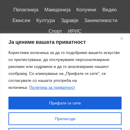
Пелагонија
Македонија
Колумни
Видео
Емисии
Култура
Здравје
Занимливости
Спорт
ИРИС
Ја цениме вашата приватност
Користиме колачиња за да го подобриме вашето искуство
со прелистување, да опслужуваме персонализирани
реклами или содржини и да го анализираме нашиот
Импресум
|
Маркетинг
сообраќај. Со кликнување на „Прифати ги сите“, се
согласувате со нашата употреба на
колачиња.
Политика за приватност
Прифати ги сите
Прилагоди
© 2018 - 2026 ОТВ