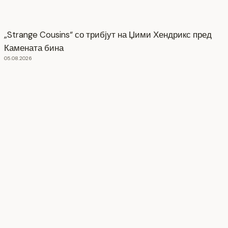
„Strange Cousins“ со трибјут на Џими Хендрикс пред
Камената бина
05.08.2026