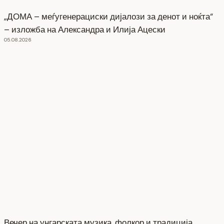
„ДОМА – меѓугенерациски дијалози за денот и ноќта“
– изложба на Александра и Илија Ацески
05.08.2026
Вечер на унгарската музика, фолкор и традиција