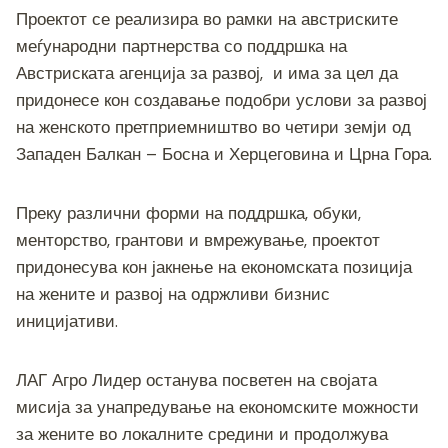
Проектот се реализира во рамки на австриските
меѓународни партнерства со поддршка на
Австриската агенција за развој, и има за цел да
придонесе кон создавање подобри услови за развој
на женското претприемништво во четири земји од
Западен Балкан – Босна и Херцеговина и Црна Гора.
Преку различни форми на поддршка, обуки,
менторство, грантови и вмрежување, проектот
придонесува кон јакнење на економската позиција
на жените и развој на одржливи бизнис
иницијативи.
ЛАГ Агро Лидер останува посветен на својата
мисија за унапредување на економските можности
за жените во локалните средини и продолжува