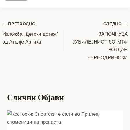
e
er
e
gr
s
y
l
e
Tags:
b
n
a
A
Li
o
g
m
p
n
Навигација
ПРЕТХОДНО
СЛЕДНО
o
er
p
k
Изложба „Детски цртеж“
ЗАПОЧНУВА
k
на
од Ателје Артика
ЈУБИЛЕЈНИОТ 60. МТФ
напис
ВОЈДАН
ЧЕРНОДРИНСКИ
Слични Објави