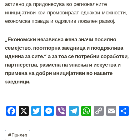
активно да придонесува во регионалните
иницијативи кои промовираат еднакви можности,
економска правда и одржлив локален развој.
„Економски независна жена значи посилно
семејство, поотпорна заедница и поодржлива
иднина за сите.“ а за тоа се потребни соработки,
партнерства, размена на знаења и искуства и
примена на добри иницијативи во нашите
заедници.
F
X
T
M
Vi
T
W
C
E
S
a
wi
e
b
el
h
o
m
h
c
tt
ss
er
e
at
p
ai
ar
Post
#
Прилеп