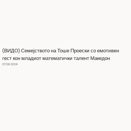
(ВИДО) Семејството на Тоше Проески со емотивен
гест кон младиот математички талент Македон
07.08.2026