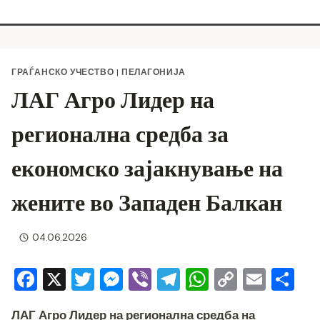
ГРАЃАНСКО УЧЕСТВО
|
ПЕЛАГОНИЈА
ЛАГ Агро Лидер на
регионална средба за
економско зајакнување на
жените во Западен Балкан
04.06.2026
F
X
T
M
Vi
T
W
C
E
S
a
wi
e
b
el
h
o
m
h
ЛАГ Агро Лидер
на регионална средба на