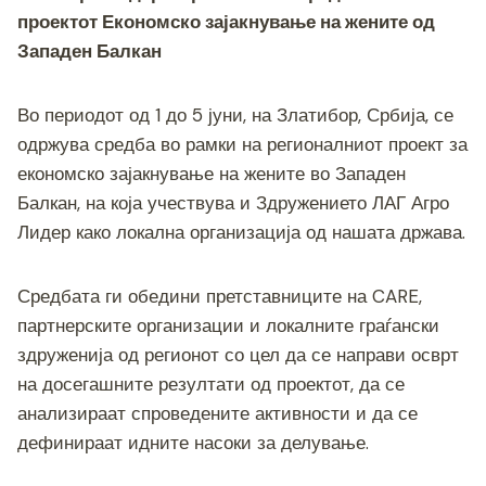
c
tt
ss
er
e
at
p
ai
ar
проектот
Економско зајакнување на жените
од
e
er
e
gr
s
y
l
e
Западен Балкан
b
n
a
A
Li
o
g
m
p
n
Во периодот од 1 до 5 јуни, на Златибор, Србија, се
o
er
p
k
одржува средба во рамки на регионалниот проект за
k
економско зајакнување на жените во Западен
Балкан, на која учествува и Здружението ЛАГ Агро
Лидер како локална организација од нашата држава.
Средбата ги обедини претставниците на CARE,
партнерските организации и локалните граѓански
здруженија од регионот со цел да се направи осврт
на досегашните резултати од проектот, да се
анализираат спроведените активности и да се
дефинираат идните насоки за делување.