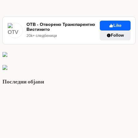
ОТВ - Отворено Транспарентно
Like
Вистинито
Follow
20k+ следбеници
Последни објави