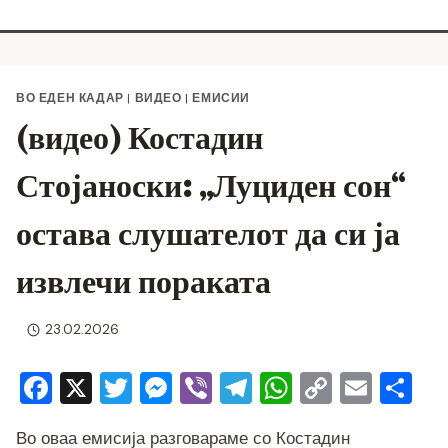
ВО ЕДЕН КАДАР
|
ВИДЕО
|
ЕМИСИИ
(видео) Костадин
Стојаноски: „Луциден сон“
остава слушателот да си ја
извлечи пораката
23.02.2026
F
X
T
M
Vi
T
W
C
E
S
a
wi
e
b
el
h
o
m
h
Во оваа емисија разговараме со Костадин