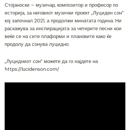
c
tt
ss
er
e
at
p
ai
ar
Стојаноски – музичар, композитор и професор по
e
er
e
gr
s
y
l
e
историја, за неговиот музички проект „Луциден сон“
b
n
a
A
Li
кој започнал 2021, а продолжи минатата година. Ни
o
g
m
p
n
раскажува за инспирацијата за четирите песни кои
o
er
p
k
веќе се на сите плаформи и плановите како ќе
продолу да сонува луцидно.
k
„Луцидниот сон“ можете да го најдете на
https://lucidenson.com/