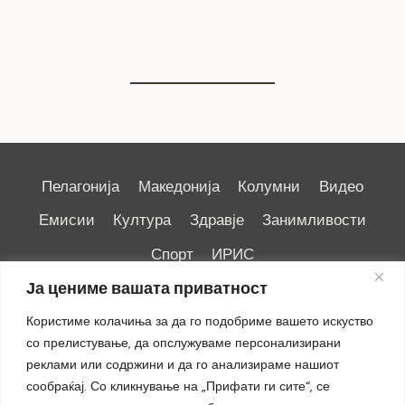
7 август 2026
Пелагонија
Македонија
Колумни
Видео
Емисии
Култура
Здравје
Занимливости
Спорт
ИРИС
Ја цениме вашата приватност
Користиме колачиња за да го подобриме вашето искуство
со прелистување, да опслужуваме персонализирани
реклами или содржини и да го анализираме нашиот
Импресум
|
Маркетинг
сообраќај. Со кликнување на „Прифати ги сите“, се