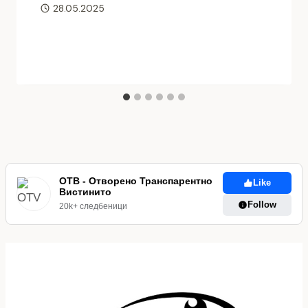
28.05.2025
ОТВ - Отворено Транспарентно
Like
Вистинито
Follow
20k+ следбеници