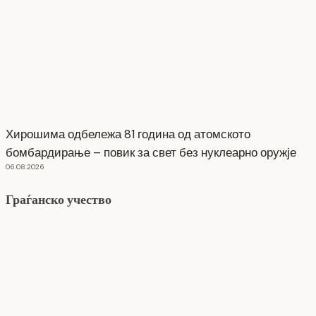
Хирошима одбележа 81 година од атомското
бомбардирање – повик за свет без нуклеарно оружје
06.08.2026
Граѓанско учество