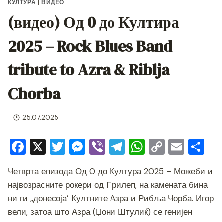
КУЛТУРА
|
ВИДЕО
(видео) Од 0 до Култира
2025 – Rock Blues Band
tribute to Azra & Riblja
Chorba
25.07.2025
F
X
T
M
Vi
T
W
C
E
S
a
wi
e
b
el
h
o
m
h
Четврта епизода Од 0 до Култура 2025 – Можеби и
c
tt
ss
er
e
at
p
ai
ar
највозрасните рокери од Прилеп, на камената бина
e
er
e
gr
s
y
l
e
ни ги „донесоја’ Култните Азра и Рибља Чорба. Игор
b
n
a
A
Li
вели, затоа што Азра (Џони Штулиќ) се генијен