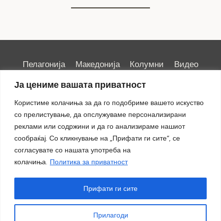
Пелагонија
Македонија
Колумни
Видео
Емисии
Култура
Здравје
Занимливости
Ја цениме вашата приватност
Спорт
ИРИС
Користиме колачиња за да го подобриме вашето искуство
со прелистување, да опслужуваме персонализирани
реклами или содржини и да го анализираме нашиот
сообраќај. Со кликнување на „Прифати ги сите“, се
Импресум
|
Маркетинг
согласувате со нашата употреба на
колачиња.
Политика за приватност
Прифати ги сите
Прилагоди