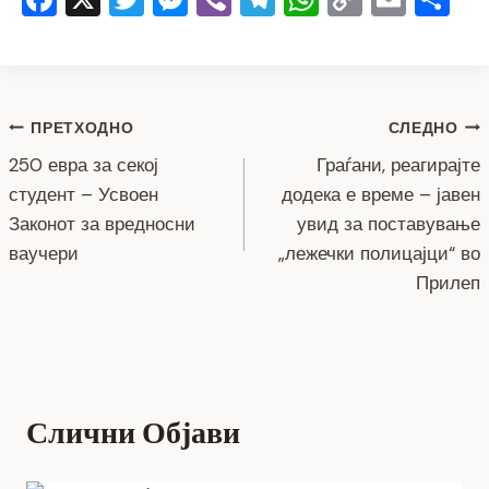
a
wi
e
b
el
h
o
m
h
c
tt
ss
er
e
at
p
ai
ar
e
er
e
gr
s
y
l
e
Навигација
b
n
a
A
Li
ПРЕТХОДНО
СЛЕДНО
o
g
m
p
n
250 евра за секој
Граѓани, реагирајте
на
студент – Усвоен
додека е време – јавен
o
er
p
k
напис
Законот за вредносни
увид за поставување
k
ваучери
„лежечки полицајци“ во
Прилеп
Слични Објави