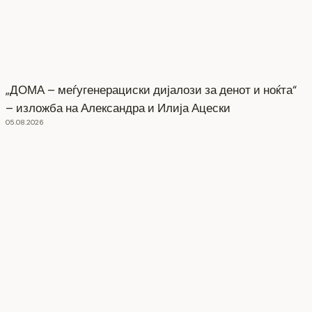
„ДОМА – меѓугенерациски дијалози за денот и ноќта“
– изложба на Александра и Илија Ацески
05.08.2026