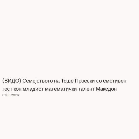
(ВИДО) Семејството на Тоше Проески со емотивен
гест кон младиот математички талент Македон
07.08.2026