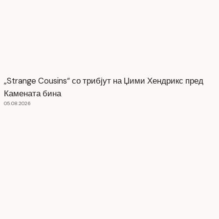
„Strange Cousins“ со трибјут на Џими Хендрикс пред
Камената бина
05.08.2026