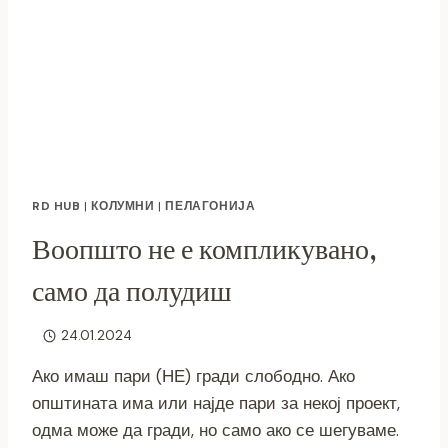
RD HUB
|
КОЛУМНИ
|
ПЕЛАГОНИЈА
Воопшто не е компликувано,
само да полудиш
24.01.2024
Ако имаш пари (НЕ) гради слободно. Ако
општината има или најде пари за некој проект,
одма може да гради, но само ако се шегуваме.