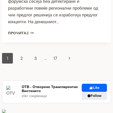
форумска сесија беа детектирани и
разработени повеќе регионални проблеми од
чии предлог решенија се изработија предлог
концепти. На денешниот…
ИДЕИТЕ
ПРОЧИТАЈ
И
ПРОЕКТИТЕ
СЕ
ДРАГОЦЕНОСТ
Page
Next
1
2
3
…
17
–
ВТОРАТА
navigation
Page
ФОРУМСКА
СЕСИЈА
ЗА
ОДРЕДУВАЊЕ
ОТВ - Отворено Транспарентно
Like
ПРИОРИТЕТИ
Вистинито
Follow
20k+ следбеници