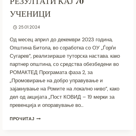
РЕЗУЛТАТИ КАЈ 70
УЧЕНИЦИ
25.01.2024
Од месец април до декември 2023 година,
Општина Битола, во соработка со ОУ „Ѓорѓи
Сугарев“, реализираше туторска настава. како
партнер општина, со средства обезбедени во
РОМАКТЕД Програмата фаза 2, за
„Промовирање на добро управување и
зајакнување на Ромите на локално ниво“, како
дел од акцијата „Пост КОВИД – 19 мерки за
превенција и опоравување во…
СО
ПРОЧИТАЈ
ТУТОРСКА
НАСТАВА