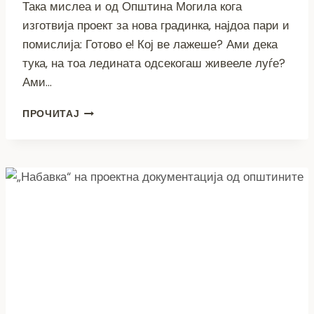
Така мислеа и од Општина Могила кога
изготвија проект за нова градинка, најдоа пари и
помислија: Готово е! Кој ве лажеше? Ами дека
тука, на тоа ледината одсекогаш живееле луѓе?
Ами…
ВООПШТО
ПРОЧИТАЈ
НЕ
Е
КОМПЛИКУВАНО,
САМО
ДА
ПОЛУДИШ