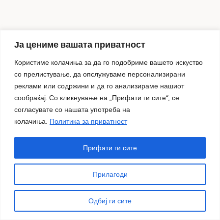
Ја цениме вашата приватност
Користиме колачиња за да го подобриме вашето искуство
со прелистување, да опслужуваме персонализирани
реклами или содржини и да го анализираме нашиот
сообраќај. Со кликнување на „Прифати ги сите“, се
согласувате со нашата употреба на
„ДОМА – меѓугенерациски дијалози за денот и ноќта“
колачиња.
Политика за приватност
– изложба на Александра и Илија Ацески
05.08.2026
Прифати ги сите
Прилагоди
Одбиј ги сите