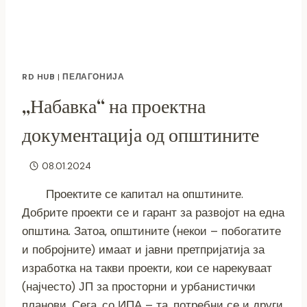
RD HUB
|
ПЕЛАГОНИЈА
„Набавка“ на проектна
документација од општините
08.01.2024
Проектите се капитал на општините.
Добрите проекти се и гарант за развојот на една
општина. Затоа, општините (некои – побогатите
и побројните) имаат и јавни претпријатија за
изработка на такви проекти, кои се нарекуваат
(најчесто) ЈП за просторни и урбанистички
планови. Сега, со ИПА – та, потребни се и други