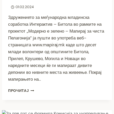
01.02.2024
Здружението за меѓународна младинска
соработка Интерактив – Битола во рамките на
проектот „Модерно е зелено – Мапирај за чиста
Пелагонија“ ја пушти во употреба веб-
страницата www.mapiraj.mk каде што десет
млади волонтери од општините Битола,
Прилеп, Крушево, Могила и Новаци во
наредните месеци ќе ги мапираат дивите
депонии во нивните места на живеење. Покрај
мапирањето на…
СЕ
ПРОЧИТАЈ
МАПИРААТ
ДИВИТЕ
ДЕПОНИИ
ВО