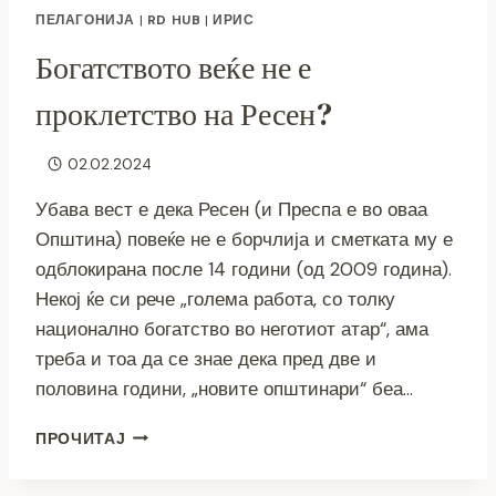
ПЕЛАГОНИЈА
|
RD HUB
|
ИРИС
Богатството веќе не е
проклетство на Ресен?
02.02.2024
Убава вест е дека Ресен (и Преспа е во оваа
Општина) повеќе не е борчлија и сметката му е
одблокирана после 14 години (од 2009 година).
Некој ќе си рече „голема работа, со толку
национално богатство во неготиот атар“, ама
треба и тоа да се знае дека пред две и
половина години, „новите општинари“ беа…
БОГАТСТВОТО
ПРОЧИТАЈ
ВЕЌЕ
НЕ