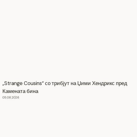
„Strange Cousins“ со трибјут на Џими Хендрикс пред
Камената бина
05.08.2026