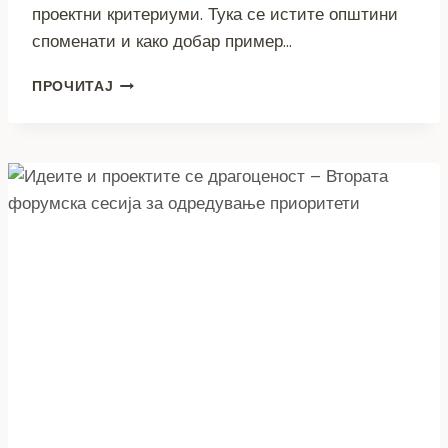
проектни критериуми. Тука се истите општини
споменати и како добар пример…
ОТЧЕТНОСТА
ПРОЧИТАЈ
И
ТРАНСПАРЕНТНОСТА
ИМА
„МНОГУ
ЛИЦА
–
ПРИЛЕП
И
БИТОЛА
ПРИМЕР
ЗА
БУЏЕТСКА
ОТЧЕТНОСТ
И
ТРАНСПАРЕНТНОСТ