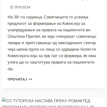
31.01.2024
На 38-та седница, Советниците го усвоија
предлогот за формирање на Комисија за
унапредување на правата на пациентите во
Општина Прилеп, во која членуваат советници,
лекари и претставници од невладиниот сектор
чија целна група се лица со одредени болести.
Комисијата која за прв пат се формира, ќе има
улога да ги заштитува правата на пациентите
од…
ЗА
ПРОЧИТАЈ
ПРВ
ПАТ
СЕ
ФОРМИРА
КОМИСИЈА