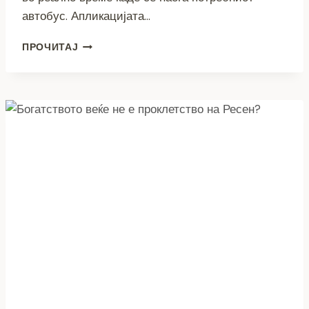
автобус. Апликацијата…
„BITOLA
ПРОЧИТАЈ
CITY
BUS“
–
ПРВАТА
АПЛИКАЦИЈА
КОЈА
ЌЕ
ГО
ПОДОБРИ
ЈАВНИОТ
ПРЕВОЗ
ВО
БИТОЛА