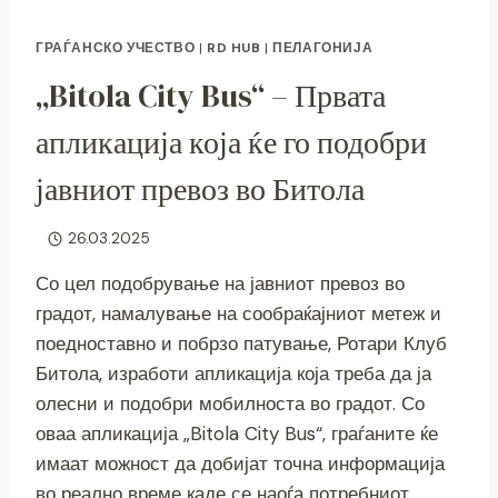
ГРАЃАНСКО УЧЕСТВО
|
RD HUB
|
ПЕЛАГОНИЈА
„Bitola City Bus“ – Првата
апликација која ќе го подобри
јавниот превоз во Битола
26.03.2025
Со цел подобрување на јавниот превоз во
градот, намалување на сообраќајниот метеж и
поедноставно и побрзо патување, Ротари Клуб
Битола, изработи апликација која треба да ја
олесни и подобри мобилноста во градот. Со
оваа апликација „Bitola City Bus“, граѓаните ќе
имаат можност да добијат точна информација
во реално време каде се наоѓа потребниот