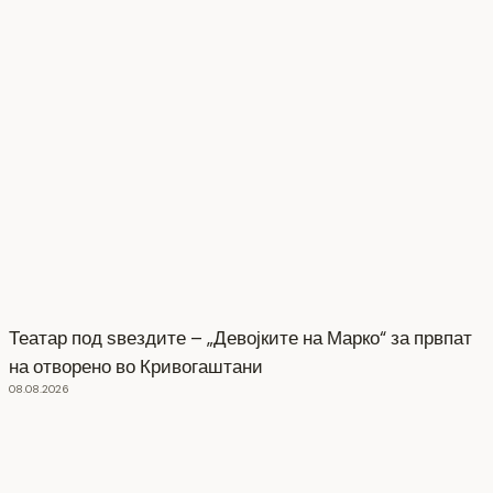
Театар под ѕвездите – „Девојките на Марко“ за првпат
на отворено во Кривогаштани
08.08.2026