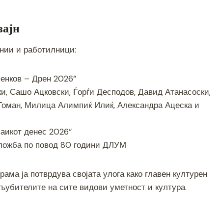
зајн
онии и работилници:
енков – Дрен 2026“
и, Сашо Ацковски, Ѓорѓи Десподов, Давид Атанасоски,
 Томан, Милица Алимпиќ Илиќ, Александра Ацеска и
аикот денес 2026“
ложба по повод 80 години ДЛУМ
рама ја потврдува својата улога како главен културен
 љубителите на сите видови уметност и култура.
S