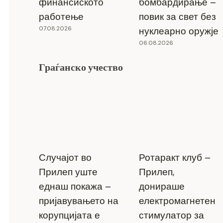
финансиското
бомбардирање –
работење
повик за свет без
07.08.2026
нуклеарно оружје
06.08.2026
Граѓанско учество
Случајот во
Ротаракт клуб –
Прилеп уште
Прилеп,
еднаш покажа –
донираше
пријавувањето на
електромагнетен
корупцијата е
стимулатор за