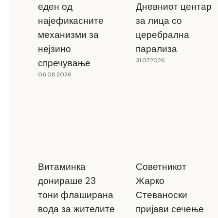
еден од
Дневниот центар
најефикасните
за лица со
механизми за
церебрална
нејзино
парализа
31.07.2026
спречување
06.08.2026
Витаминка
Советникот
донираше 23
Жарко
тони флаширана
Стеваноски
вода за жителите
пријави сечење