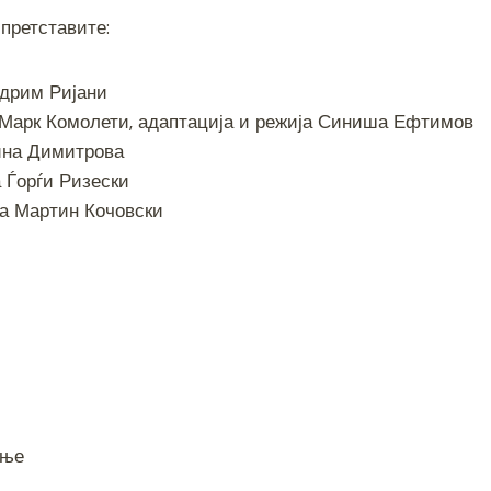
претставите:
ндрим Ријани
Марк Комолети, адаптација и режија Синиша Ефтимов
тина Димитрова
а Ѓорѓи Ризески
ја Мартин Кочовски
ање