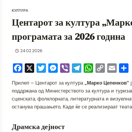
КУЛТУРА
Центарот за култура „Марко
програмата за 2026 година
24.02.2026
F
X
T
M
Vi
T
W
C
E
a
wi
e
b
el
h
o
m
Прилеп – Центарот за култура
„Марко Цепенков“
ј
c
tt
ss
er
e
at
p
ai
поддржана од Министерството за култура и туризам
e
er
e
gr
s
y
l
сценската, фолклорната, литературната и визуелнат
b
n
a
A
Li
останува прашањето, Каде ќе се реализираат теат
o
g
m
p
n
o
er
p
k
Драмска дејност