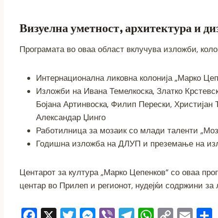
Визуелна уметност, архитектура и ди
Програмата во оваа област вклучува изложби, кол
Интернационална ликовна колонија „Марко Цеп
Изложби на Ивана Темелкоска, Златко Крстевск
Бојана Артинвоска, Филип Перески, Христијан
Александар Џинго
Работилница за мозаик со млади таленти „Моз
Годишна изложба на ДЛУП и преземање на из
Центарот за култура „Марко Цепенков“ со оваа прог
центар во Прилеп и регионот, нудејќи содржини за
F
X
T
M
Vi
T
W
C
E