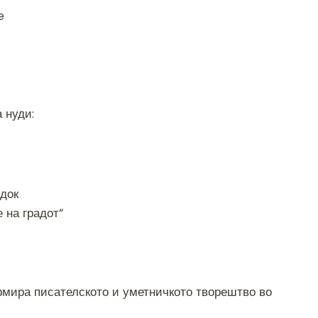
e
 нуди:
док
 на градот“
мира писателското и уметничкото творештво во