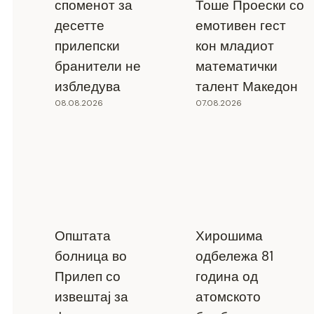
споменот за
Тоше Проески со
десетте
емотивен гест
прилепски
кон младиот
бранители не
математички
избледува
талент Македон
08.08.2026
07.08.2026
Општата
Хирошима
болница во
одбележа 81
Прилеп со
година од
извештај за
атомското