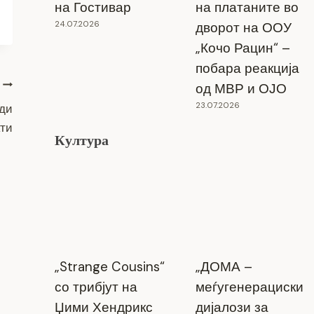
на Гостивар
на платаните во
24.07.2026
дворот на ООУ
„Кочо Рацин“ –
побара реакција
од МВР и ОЈО
23.07.2026
ади
кти
Култура
„Strange Cousins“
„ДОМА –
со трибјут на
меѓугенерациски
Џими Хендрикс
дијалози за