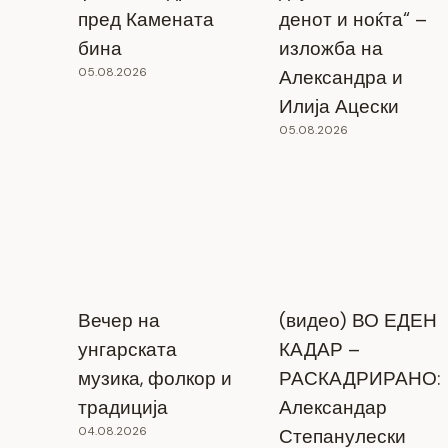
пред Камената
денот и ноќта“ –
бина
изложба на
05.08.2026
Александра и
Илија Ацески
05.08.2026
Вечер на
(видео) ВО ЕДЕН
унгарската
КАДАР –
музика, фолкор и
РАСКАДРИРАНО:
традиција
Александар
04.08.2026
Степанулески