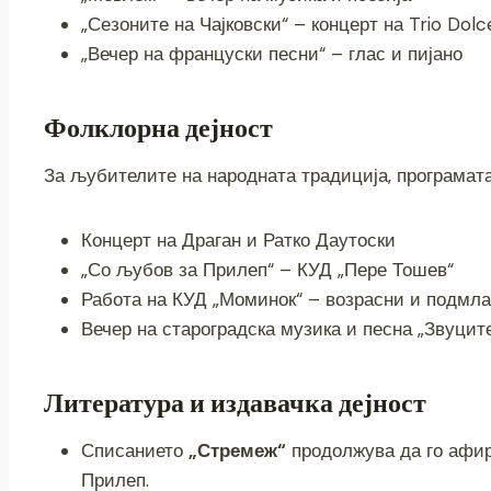
„Сезоните на Чајковски“ – концерт на Trio Dolc
„Вечер на француски песни“ – глас и пијано
Фолклорна дејност
За љубителите на народната традиција, програмата
Концерт на Драган и Ратко Даутоски
„Со љубов за Прилеп“ – КУД „Пере Тошев“
Работа на КУД „Моминок“ – возрасни и подмла
Вечер на староградска музика и песна „Звуците
Литература и издавачка дејност
Списанието
„Стремеж“
продолжува да го афир
Прилеп.