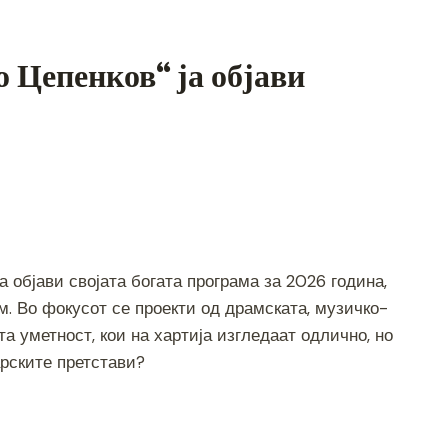
 Цепенков“ ја објави
S
h
а објави својата богата програма за 2026 година,
ar
. Во фокусот се проекти од драмската, музичко-
e
а уметност, кои на хартија изгледаат одлично, но
арските претстави?