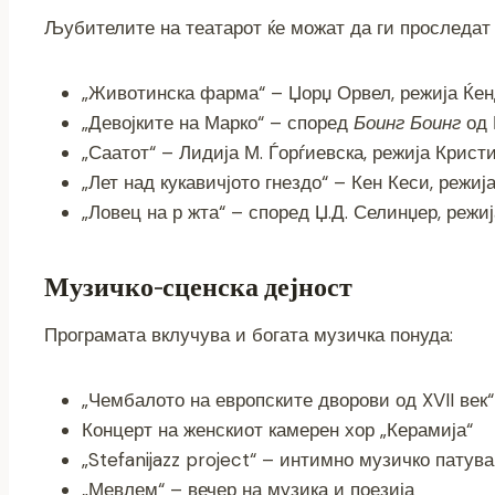
k
Љубителите на театарот ќе можат да ги проследат 
„Животинска фарма“ – Џорџ Орвел, режија Ќе
„Девојките на Марко“ – според
Боинг Боинг
од 
„Саатот“ – Лидија М. Ѓорѓиевска, режија Крис
„Лет над кукавичјото гнездо“ – Кен Кеси, режиј
„Ловец на р жта“ – според Џ.Д. Селинџер, режи
Музичко-сценска дејност
Програмата вклучува и богата музичка понуда:
„Чембалото на европските дворови од XVII век“
Концерт на женскиот камерен хор „Керамија“
„Stefanijazz project“ – интимно музичко патув
„Мевлем“ – вечер на музика и поезија