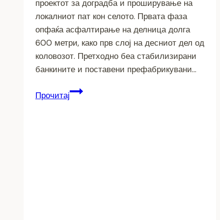
проектот за доградба и проширување на
локалниот пат кон селото. Првата фаза
опфаќа асфалтирање на делница долга
600 метри, како прв слој на десниот дел од
коловозот. Претходно беа стабилизирани
банкините и поставени префабрикувани…
По
Прочитај
барање
на
жителите
се
асфалтира
патот
кон
Буково