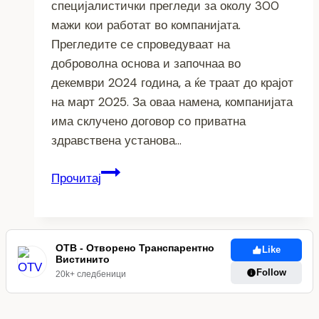
специјалистички прегледи за околу 300
мажи кои работат во компанијата.
Прегледите се спроведуваат на
доброволна основа и започнаа во
декември 2024 година, а ќе траат до крајот
на март 2025. За оваа намена, компанијата
има склучено договор со приватна
здравствена установа…
Бесплатни
Прочитај
прегледи
за
вработените
мажи
ОТВ - Отворено Транспарентно
Like
Вистинито
во
Follow
20k+ следбеници
Витаминка