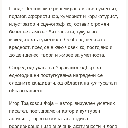
Панде Петровски е реномиран ликовен уметник,
педагог, афористичар, хуморист и карикатурист,
илустратор и сценограф, кој остави огромен
белег не само во битолската, туку и во
македонската уметност. Особено, неговата
вредност, пред се е како човек, кој постојано и
до ден денес, твори и живее за уметноста.
Според одлуката на Управниот одбор, за
едногодишни постугнувања наградени се
следните кандидати, од областа на културата и
образованието:
Игор Трајковси Фоја – автор, визуелен уметник,
писател, поет, драмски автор и културен
активист, кој во изминатата година
реализираше низа значајни акативности и дела