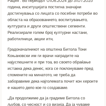
Рацин“. Во периодот 01.08.2024 до 31.07.2025
година, инситуцијата постигна значајни
достигнувања со лицата со посебни потреби во
областа на образованието, воспитувањето,
културата и други општествени сегменти.
Реализирале голем број културни настани,
работилници, акции итн,
Градоначалникот на општина Битола Тони
Коњановски им ги врачи наградите на
најуспешните и при тоа, во своето обраќање
истакна дека денес, кога се поклонуваме пред
спомените на минатото, не треба да
заборавиме дека најголемата почит кон хероите
е нашето дело кое го создаваме.
„Да продолжиме да ја градиме Битола со
љубов, со чесност и со визија. Да ја чуваме