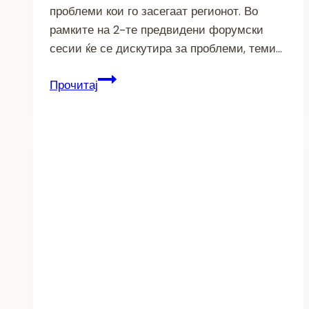
проблеми кои го засегаат регионот. Во
рамките на 2-те предвидени форумски
сесии ќе се дискутира за проблеми, теми…
Регионални
Прочитај
консултативни
форуми
-Центарот
за
развој
на
Пелагонискиот
плански
регион
ќе
ја
спроведе