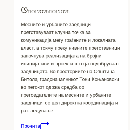
11.01.2025
11.01.2025
Месните и урбаните заедници
претставуваат клучна точка за
комуникација меѓу граѓаните и локалната
власт, а токму преку нивните претставници
започнува реализацијата на бројни
иницијативи и проекти што ја подобруваат
заедницата. Во просториите на Општина
Битола, градоначалникот Тони Коњановски
во петокот одржа средба со
претседателите на месните и урбаните
заедници, со цел директна координација и
разгледување…
Преку
Прочитај