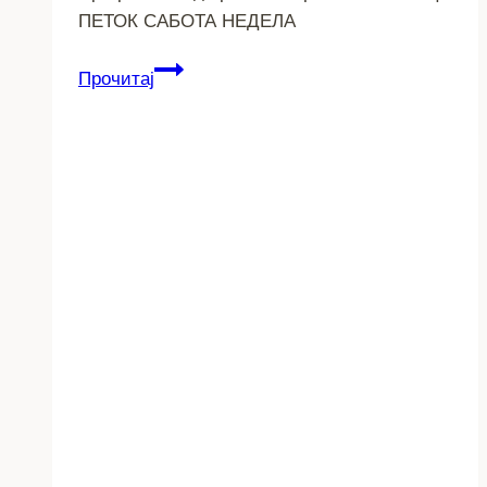
ПЕТОК САБОТА НЕДЕЛА
Прилеп
Прочитај
ве
кани
на
„Prilep
Beer
Weekend“
2024
–
(Програма)