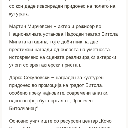
со кои даде извонреден придонес на полето на
кутурата.
Мартин Мирчевски – актер и режисер во
Националната установа Народен театар Битола.
Минатата година, тој е добитник на две
престижни награди од областа на уметноста,
истовремено на сцената реализирајќи актерски
улоги со зрел актерски пристап.
Дарко Секуловски – награден за културен
придонес во промоција на градот Битола,
особено преку најновите, современи алатки,
односно фејсбук порталот „Просечен
Битолчанец“.
Основно училиште со ресурсен центар „Кочо