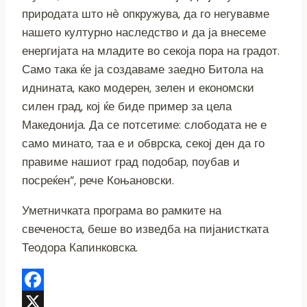
природата што нè опкружува, да го негувавме
нашето културно наследство и да ја внесеме
енергијата на младите во секоја пора на градот.
Само така ќе ја создаваме заедно Битола на
иднината, како модерен, зелен и економски
силен град, кој ќе биде пример за цела
Македонија. Да се потсетиме: слободата не е
само минато, таа е и обврска, секој ден да го
правиме нашиот град подобар, поубав и
посреќен“, рече Коњановски.
Уметничката програма во рамките на
свеченоста, беше во изведба на пијанистката
Теодора Капинковска.
Facebook