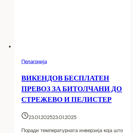
првата
форумската
сесија
во
четврток
09.11.2023
Пелагонија
ВИКЕНДОВ БЕСПЛАТЕН
ПРЕВОЗ ЗА БИТОЛЧАНИ ДО
СТРЕЖЕВО И ПЕЛИСТЕР
23.01.2025
23.01.2025
Поради температурната инверзија која што