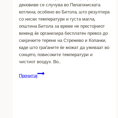
деновиве се случува во Пелагониската
котлина, особено во Битола, што резултира
со ниски температури и густа магла,
општина Битола за време не престојниот
викенд ќе организира бесплатен превоз до
скијачките терени на Стрежево и Копанки,
каде што граѓаните ќе можат да уживаат во
сонцето, повисоките температури и
чистиот воздух. Во…
ВИКЕНДОВ
Прочитај
БЕСПЛАТЕН
ПРЕВОЗ
ЗА
БИТОЛЧАНИ
ДО
СТРЕЖЕВО