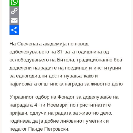
Telegram
WhatsApp
Copy
Link
Email
Share
На Свечената академија по повод
одбележувањето на 81-вата годишнина од
ослободувањето на Битола, традиционално беа
доделени наградите на поединци и институции
за едногодишни достигнувања, како и
највисоката општинска награда за животно дело.
Управниот одбор на Фондот за доделување на
наградата 4-ти Ноември, по пристигнатите
пријави, одлучи наградата за животно дело,
годинава да ја добие ликовниот уметник и
педагог Панде Петровски.