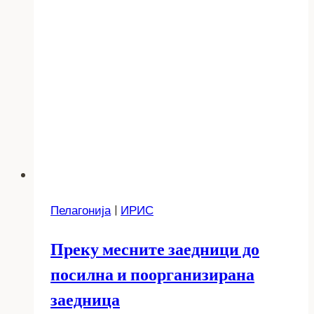
Пелагонија
|
ИРИС
Преку месните заедници до
посилна и поорганизирана
заедница