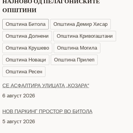
НАЈНОВО ОД ПЕЛАГОНИСКИТЕ
ОПШТИНИ
Општина Битола
Општина Демир Хисар
Општина Долнени
Општина Кривогаштани
Општина Крушево
Општина Могила
Општина Новаци
Општина Прилеп
СЕ АСФАЛТИРА УЛИЦАТА „КОЗАРА“
6 август 2026
Општина Ресен
НОВ ПАРКИНГ ПРОСТОР ВО БИТОЛА
5 август 2026
Интервју со кандидати за Надзорен одбор кои
продолжуваат во втора фаза ЈКП Водовод
4 август 2026