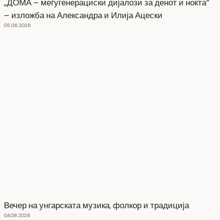
„ДОМА – меѓугенерациски дијалози за денот и ноќта“
– изложба на Александра и Илија Ацески
05.08.2026
Вечер на унгарската музика, фолкор и традиција
04.08.2026