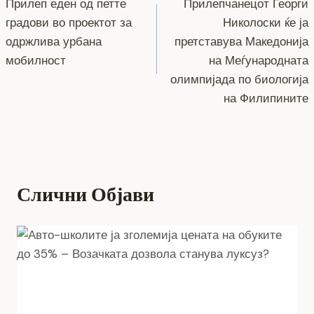
o
g
m
p
n
Прилеп еден од петте
Прилепчанецот Георги
на
градови во проектот за
Николоски ќе ја
o
er
p
k
напис
одржлива урбана
претставува Македонија
k
мобилност
на Меѓународната
олимпијада по биологија
на Филипините
Слични Објави