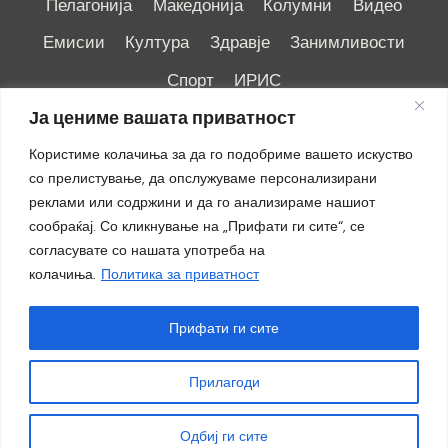
Пелагонија
Македонија
Колумни
Видео
Емисии
Култура
Здравје
Занимливости
Спорт
ИРИС
Ја цениме вашата приватност
Користиме колачиња за да го подобриме вашето искуство
со прелистување, да опслужуваме персонализирани
реклами или содржини и да го анализираме нашиот
Импресум
|
Маркетинг
сообраќај. Со кликнување на „Прифати ги сите“, се
согласувате со нашата употреба на
колачиња.
Политика за приватност
Прифати ги сите
Прилагоди
© 2018 - 2026 ОТВ
Одбиј ги сите