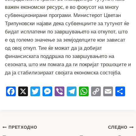
b
n
a
A
Li
важен економски ресурс, е во фокусот на многу
o
g
m
p
n
субвенционирани програми. Министерот Цветан
o
er
p
k
Трипуновски најави дека субвенциите за тутунот ќе
бидат исплатени по завршувањето на откупот, што
k
е од големо значење за земјоделците кои зависат
од овој откуп. Тие ќе можат да ја добијат
финансиската поддршка по завршувањето на
сезоната, што им помага да ги покријат трошоците и
да ја стабилизираат својата економска состојба.
F
X
T
M
Vi
T
W
C
E
S
a
wi
e
b
el
h
o
m
h
c
tt
ss
er
e
at
p
ai
ar
e
er
e
gr
s
y
l
e
Навигација
b
n
a
A
Li
ПРЕТХОДНО
СЛЕДНО