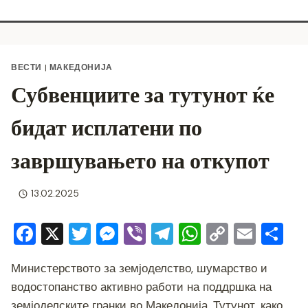
ВЕСТИ
|
МАКЕДОНИЈА
Субвенциите за тутунот ќе
бидат исплатени по
завршувањето на откупот
13.02.2025
F
X
T
M
Vi
T
W
C
E
S
a
wi
e
b
el
h
o
m
h
Министерството за земјоделство, шумарство и
c
tt
ss
er
e
at
p
ai
ar
водостопанство активно работи на поддршка на
e
er
e
gr
s
y
l
e
земјоделските гранки во Македонија. Тутунот, како