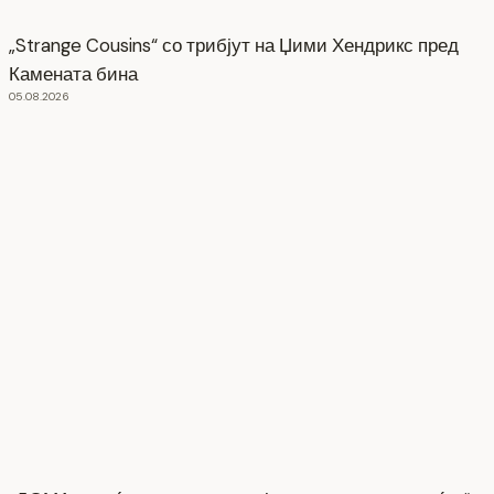
„Strange Cousins“ со трибјут на Џими Хендрикс пред
Камената бина
05.08.2026