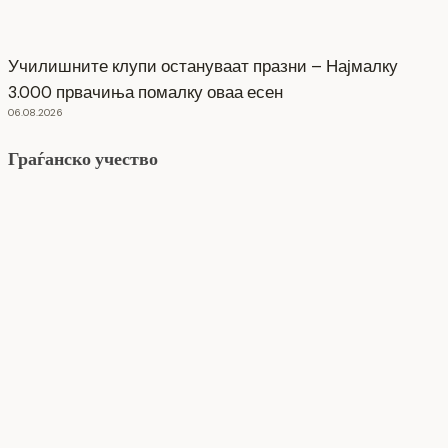
Училишните клупи остануваат празни – Најмалку
3.000 првачиња помалку оваа есен
06.08.2026
Граѓанско учество