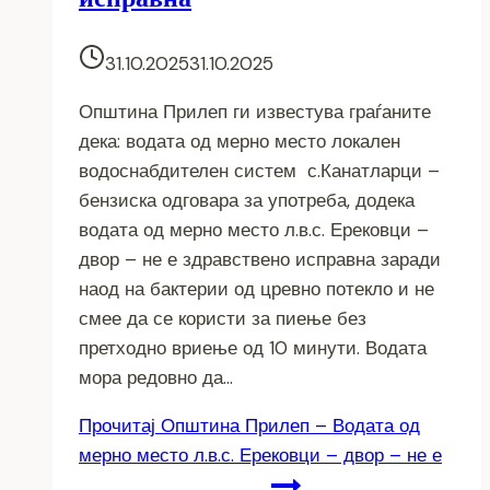
31.10.2025
31.10.2025
Општина Прилеп ги известува граѓаните
дека: водата од мерно место локален
водоснабдителен систем с.Канатларци –
бензиска одговара за употреба, додека
водата од мерно место л.в.с. Ерековци –
двор – не е здравствено исправна заради
наод на бактерии од цревно потекло и не
смее да се користи за пиење без
претходно вриење од 10 минути. Водата
мора редовно да…
Прочитај
Општина Прилеп – Водата од
мерно место л.в.с. Ерековци – двор – не е