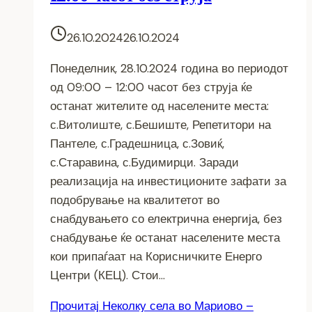
26.10.2024
26.10.2024
Понеделник, 28.10.2024 година во периодот
од 09:00 – 12:00 часот без струја ќе
останат жителите од населените места:
с.Витолиште, с.Бешиште, Репетитори на
Пантеле, с.Градешница, с.Зовиќ,
с.Старавина, с.Будимирци. Заради
реализација на инвестиционите зафати за
подобрување на квалитетот во
снабдувањето со електрична енергија, без
снабдување ќе останат населените места
кои припаѓаат на Корисничките Енерго
Центри (КЕЦ). Стои…
Прочитај
Неколку села во Мариово –