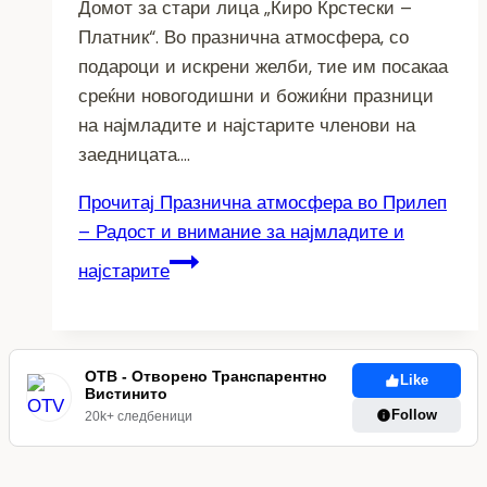
Домот за стари лица „Киро Крстески –
Платник“. Во празнична атмосфера, со
подароци и искрени желби, тие им посакаа
среќни новогодишни и божиќни празници
на најмладите и најстарите членови на
заедницата….
Прочитај
Празнична атмосфера во Прилеп
– Радост и внимание за најмладите и
најстарите
ОТВ - Отворено Транспарентно
Like
Вистинито
Follow
20k+ следбеници