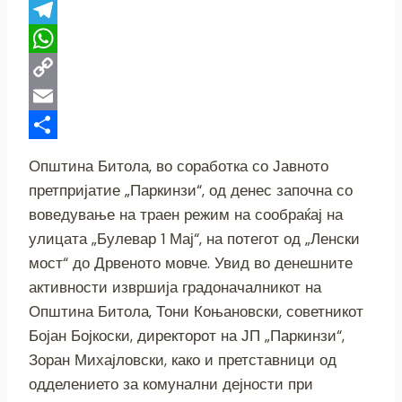
Viber
Telegram
WhatsApp
Copy
Link
Email
Share
Општина Битола, во соработка со Јавното
претпријатие „Паркинзи“, од денес започна со
воведување на траен режим на сообраќај на
улицата „Булевар 1 Мај“, на потегот од „Ленски
мост“ до Дрвеното мовче. Увид во денешните
активности извршија градоначалникот на
Општина Битола, Тони Коњановски, советникот
Бојан Бојкоски, директорот на ЈП „Паркинзи“,
Зоран Михајловски, како и претставници од
одделението за комунални дејности при