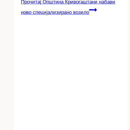
Прочитај
Општина Кривогаштани набави
ново специјализирано возило