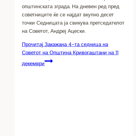
општинската зграда. На дневен ред пред
советниците ќе се најдат вкупно десет
точки Седницата ја свикува претседателот
на Советот, Андреј Ацески.
Прочитај
Закажана 4-та седница на
Советот на Општина Кривогаштани на 11
декември