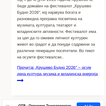
биде домаќин на фестивалот „Крушево
Будно 2026“, кој најавува богата и
разновидна програма посветена на
музиката, културата, театарот и
младинските активности. Фестивалот има
за цел да го оживее летниот културен
живот во градот и да понуди содржини за
различни генерации посетители. Во текот
на осумте фестивалски…
Прочитај
„Крушево Будно 2026“ – осум
дена култура, музика и младинска енергија
ОТВ - Отворено Транспарентно