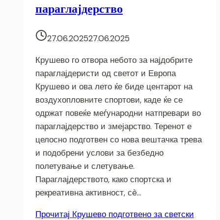
параглајдерство
27.06.2025
27.06.2025
Крушево го отвора небото за најдобрите
параглајдеристи од светот и Европа
Крушево и ова лето ќе биде центарот на
воздухопловните спортови, каде ќе се
одржат повеќе меѓународни натпревари во
параглајдерство и змејарство. Теренот е
целосно подготвен со нова вештачка трева
и подобрени услови за безбедно
полетување и слетување.
Параглајдерството, како спортска и
рекреативна активност, сè…
Прочитај
Крушево подготвено за светски