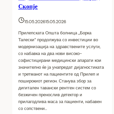
Скопје
15.05.2026
15.05.2026
Прилепската Општа болница „Борка
Талески“ продолжува со инвестиции во
модернизација на здравствените услуги,
со набавка на два нови високо-
софистицирани медицински апарати кои
значително ќе ја унапредат дијагностиката
и третманот на пациентите од Прилеп и
поширокиот регион. Станува збор за
дигитален тавански рентген систем со
безжичен пренослив детектор и
прилагодлива маса за пациенти, набавен
со сопствени…