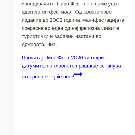
изведувачите. Пиво Фест не е само уште
еден летен фестивал. Од своето прво
издание во 2002 година, манифестацијата
прерасна во еден од најпрепознатливите
туристички и забавни настани во
државата. Низ…
Прочитај
Пиво Фест 2026 ги откри
датумите, но главното прашање останува
отворено – кој ќе пее?