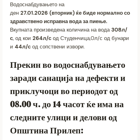
Водоснабдувањето на
ден
27.01.2026
(вторник) ќе биде нормално со
здравствено исправна вода за пиење.
Вкупната произведена количина на вода
308л/
с
, од кои
264л/с
од Студенчица,0л/с од бунари
и
44л/с
од сопствени извори.
Прекин во водоснабдувањето
заради санација на дефекти и
приклучоци во периодот од
08.00 ч. до 14 часот ќе има на
следните улици и делови од
Општина Прилеп: