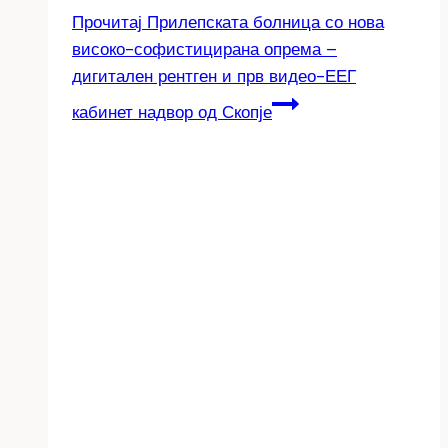
Прочитај
Прилепската болница со нова
високо-софистицирана опрема –
дигитален рентген и прв видео-ЕЕГ
кабинет надвор од Скопје