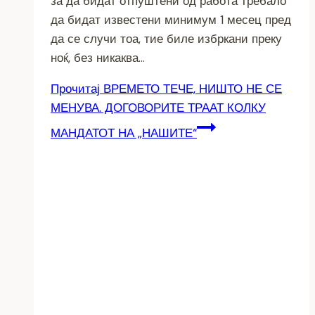
за да бидат отпуштени од работа требало
да бидат известени минимум 1 месец пред
да се случи тоа, тие биле избркани преку
ноќ, без никаква…
Прочитај
ВРЕМЕТО ТЕЧЕ, НИШТО НЕ СЕ
МЕНУВА. ДОГОВОРИТЕ ТРААТ КОЛКУ
МАНДАТОТ НА „НАШИТЕ“