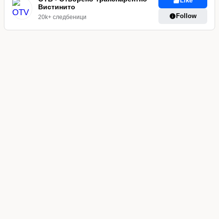
Like
Вистинито
Follow
20k+ следбеници