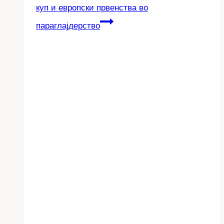
куп и европски првенства во
параглајдерство