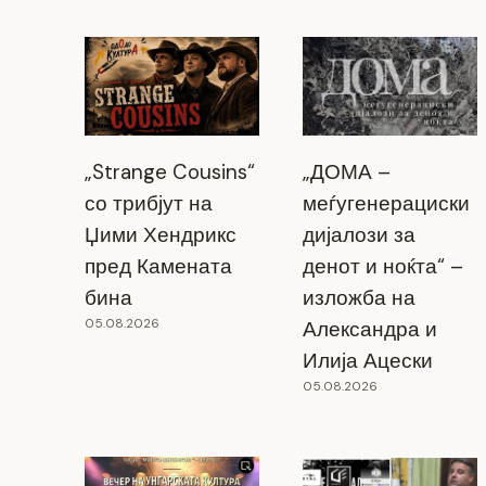
„Strange Cousins“
„ДОМА –
со трибјут на
меѓугенерациски
Џими Хендрикс
дијалози за
пред Камената
денот и ноќта“ –
бина
изложба на
05.08.2026
Александра и
РЦУК Пилеп: Променливо облачно,
Илија Ацески
претпладне со локален дожд и
05.08.2026
грмежи
16.09.2025