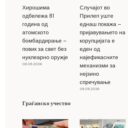
Хирошима
Случајот во
одбележа 81
Прилеп уште
година од
еднаш покажа –
атомското
пријавувањето на
бомбардирање –
корупцијата е
повик за свет без
еден од
нуклеарно оружје
најефикасните
06.08.2026
механизми за
нејзино
спречување
06.08.2026
Граѓанско учество