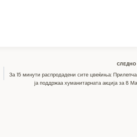
S
h
ar
e
СЛЕДНО
За 15 минути распродадени сите цвеќиња: Прилепч
ја поддржаа хуманитарната акција за 8 М