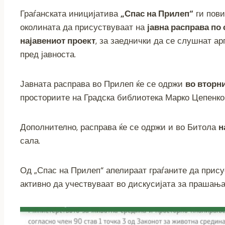
a
wi
e
b
el
h
o
m
Граѓанската иницијатива
„Спас на Прилеп“
ги пови
c
tt
ss
er
e
at
p
ai
околината да присуствуваат на
јавна расправа по 
e
er
e
gr
s
y
l
најавениот проект
, за заеднички да се слушнат а
b
n
a
A
Li
пред јавноста.
o
g
m
p
n
o
er
p
k
Јавната расправа во Прилеп ќе се одржи
во вторни
k
просториите на Градска библиотека Марко Цепенко
Дополнително, расправа ќе се одржи и во Битола
н
сала.
Од „Спас на Прилеп“ апелираат граѓаните да прису
активно да учествуваат во дискусијата за прашања