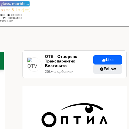
ОТВ - Отворено
Like
Транспарентно
Вистинито
Follow
20k+ следбеници