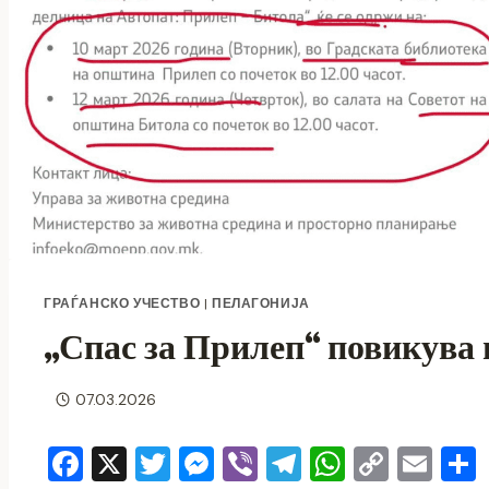
ГРАЃАНСКО УЧЕСТВО
|
ПЕЛАГОНИЈА
„Спас за Прилеп“ повикув
07.03.2026
F
X
T
M
Vi
T
W
C
E