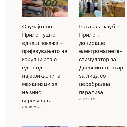
Случајот во
Ротаракт клуб –
Прилеп уште
Прилеп,
еднаш покажа –
донираше
пријавувањето на
електромагнетен
корупцијата е
стимулатор за
еден од
Дневниот центар
најефикасните
за лица со
механизми за
церебрална
нејзино
парализа
31.07.2026
спречување
06.08.2026