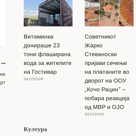
Витаминка
Советникот
донираше 23
Жарко
тони флаширана
Стеваноски
вода за жителите
пријави сечење
на Гостивар
на платаните во
ани
24.07.2026
дворот на ООУ
арт
„Кочо Рацин“ –
побара реакција
од МВР и ОЈО
23.07.2026
Култура