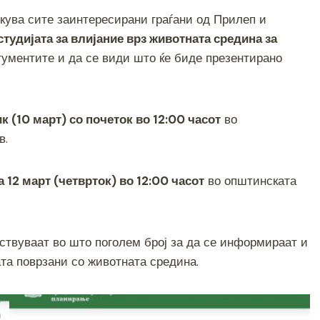
h
кува сите заинтересирани граѓани од Прилеп и
ar
студијата за влијание врз животната средина за
e
ргументите и да се види што ќе биде презентирано
к (10 март) со почеток во 12:00 часот
во
в.
а 12 март (четврток) во 12:00 часот
во општинската
ствуваат во што поголем број за да се информираат и
та поврзани со животната средина.