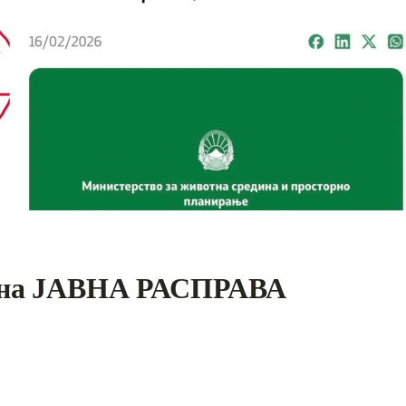
а на ЈАВНА РАСПРАВА
S