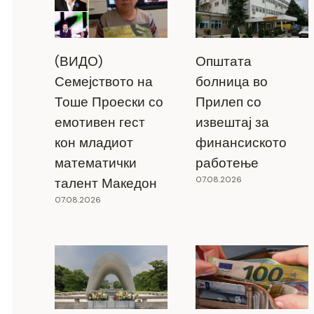
(ВИДО)
Општата
Семејството на
болница во
Тоше Проески со
Прилеп со
емотивен гест
извештај за
кон младиот
финансиското
математички
работење
07.08.2026
талент Македон
07.08.2026