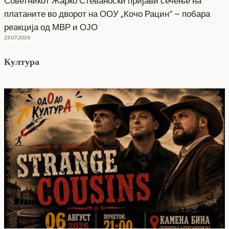
Советникот Жарко Стеваноски пријави сечење на
платаните во дворот на ООУ „Кочо Рацин“ – побара
реакција од МВР и ОЈО
23.07.2026
Култура