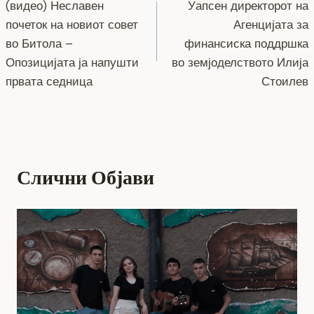
o
g
m
p
n
(видео) Неславен
Уапсен директорот на
на
почеток на новиот совет
Агенцијата за
o
er
p
k
напис
во Битола –
финансиска поддршка
k
Опозицијата ја напушти
во земјоделството Илија
првата седница
Стоилев
Слични Објави