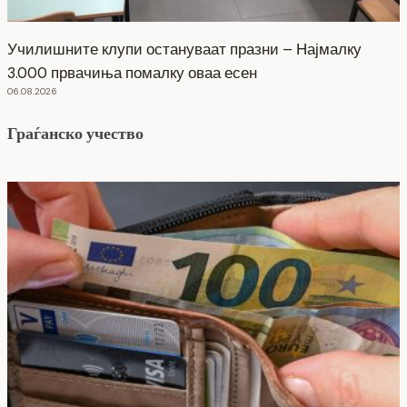
Училишните клупи остануваат празни – Најмалку
3.000 првачиња помалку оваа есен
06.08.2026
Граѓанско учество