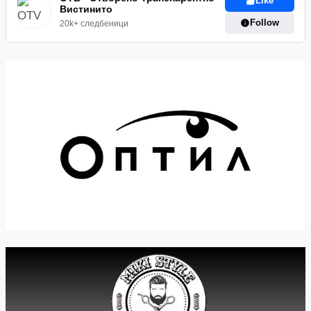
Like
Вистинито
Follow
20k+ следбеници