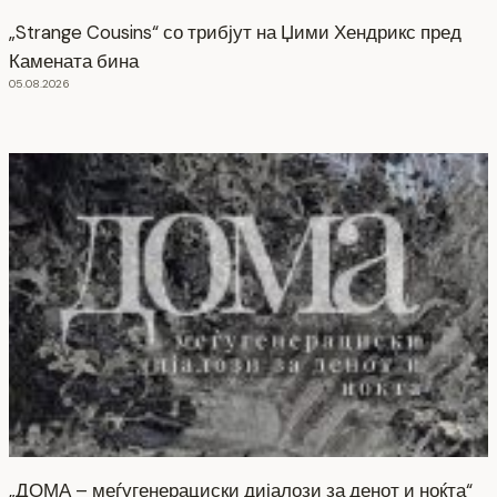
„Strange Cousins“ со трибјут на Џими Хендрикс пред
Камената бина
05.08.2026
„ДОМА – меѓугенерациски дијалози за денот и ноќта“