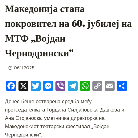
Македонија стана
покровител на 60. јубилеј на
МТФ „Војдан
Чернодрински“
06.11.2025
F
X
T
M
Vi
T
W
C
E
S
a
wi
e
b
el
h
o
m
h
Денес беше остварена средба меѓу
c
tt
ss
er
e
at
p
ai
ar
претседателката Гордана Силјановска-Давкова и
e
er
e
gr
s
y
l
e
Ана Стојаноска, уметничка директорка на
b
n
a
A
Li
Македонскиот театарски фестивал „Војдан
o
g
m
p
n
Чернодрински“.