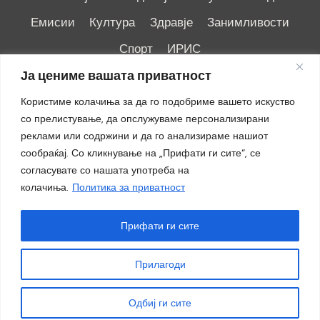
Емисии
Култура
Здравје
Занимливости
Спорт
ИРИС
Ја цениме вашата приватност
Користиме колачиња за да го подобриме вашето искуство
со прелистување, да опслужуваме персонализирани
реклами или содржини и да го анализираме нашиот
Импресум
|
Маркетинг
сообраќај. Со кликнување на „Прифати ги сите“, се
согласувате со нашата употреба на
колачиња.
Политика за приватност
Прифати ги сите
Прилагоди
© 2018 - 2026 ОТВ
Одбиј ги сите