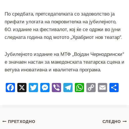
o
er
p
k
k
По средбата, претседателката со задоволство ја
прифати улогата на покровителка на јубилејното,
60. издание на фестивалот, кој ќе се одржи во јуни
следната година под мотото „Храбриот нов театар“.
Јубилејното издание на МТФ „Војдан Чернодрински“
е значаен настан за македонската театарска сцена и
ветува иновативна и квалитетна програма.
F
X
T
M
Vi
T
W
C
E
S
a
wi
e
b
el
h
o
m
h
c
tt
ss
er
e
at
p
ai
ar
e
er
e
gr
s
y
l
e
Навигација
b
n
a
A
Li
ПРЕТХОДНО
СЛЕДНО