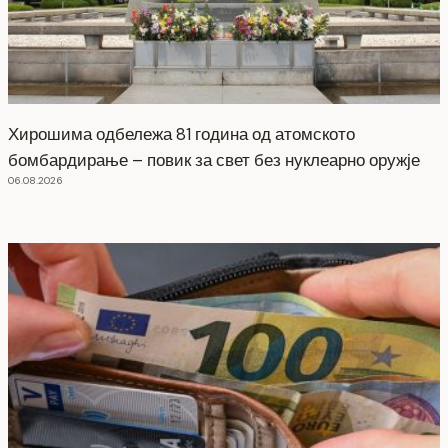
Хирошима одбележа 81 година од атомското
бомбардирање – повик за свет без нуклеарно оружје
06.08.2026