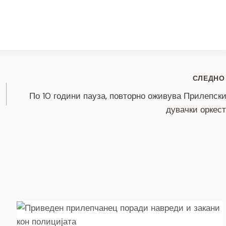
S
h
ar
e
СЛЕДНО
По 10 години пауза, повторно оживува Прилепск
дувачки оркес