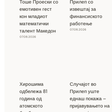
Тоше Проески со
Прилеп со
емотивен гест
извештај за
кон младиот
финансиското
математички
работење
07.08.2026
талент Македон
07.08.2026
Хирошима
Случајот во
одбележа 81
Прилеп уште
година од
еднаш покажа –
атомското
пријавувањето на