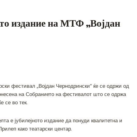
0-то издание на МТФ „Војдан
S
h
рски фестивал „Војдан Чернодрински“ ќе се одржи од
ar
онесена на Собранието на фестивалот што се одржа
e
е се во тек.
целта е јубилејното издание да понуди квалитетна и
Прилеп како театарски центар.