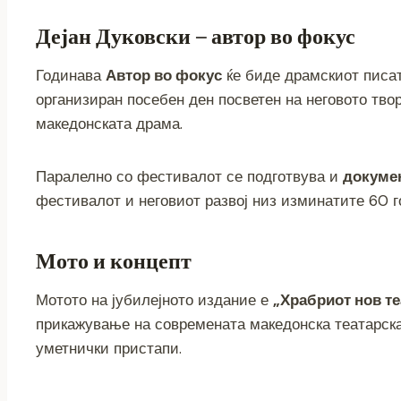
k
Дејан Дуковски – автор во фокус
Годинава
Автор во фокус
ќе биде драмскиот писа
организиран посебен ден посветен на неговото тво
македонската драма.
Паралелно со фестивалот се подготвува и
докуме
фестивалот и неговиот развој низ изминатите 60 г
Мото и концепт
Мотото на јубилејното издание е
„Храбриот нов те
прикажување на современата македонска театарска
уметнички пристапи.