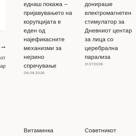
еднаш покажа –
донираше
пријавувањето на
електромагнетен
корупцијата е
стимулатор за
еден од
Дневниот центар
најефикасните
за лица со
механизми за
церебрална
нејзино
парализа
иот
31.07.2026
спречување
тар
06.08.2026
Витаминка
Советникот