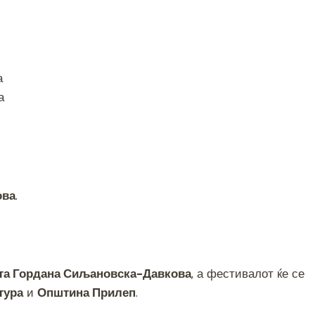
а
а
ова
.
та Гордана Сиљановска-Давкова
, а фестивалот ќе се
тура
и
Општина Прилеп
.