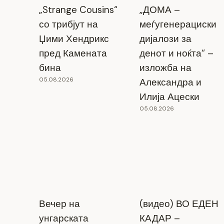
„Strange Cousins“
„ДОМА –
со трибјут на
меѓугенерациски
Џими Хендрикс
дијалози за
пред Камената
денот и ноќта“ –
бина
изложба на
05.08.2026
Александра и
Илија Ацески
05.08.2026
Вечер на
(видео) ВО ЕДЕН
унгарската
КАДАР –