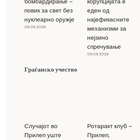
бомбардирање –
корупцијата е
повик за свет без
еден од
нуклеарно оружје
најефикасните
06.08.2026
механизми за
нејзино
спречување
06.08.2026
Граѓанско учество
Случајот во
Ротаракт клуб –
Прилеп уште
Прилеп,