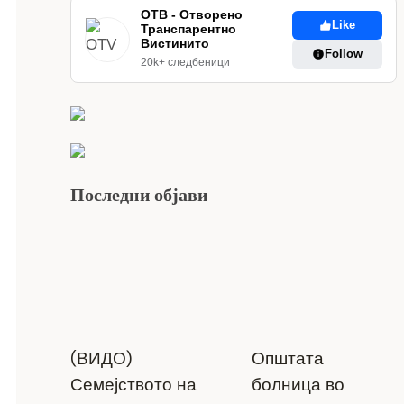
ОТВ - Отворено
Like
Транспарентно
Вистинито
Follow
20k+ следбеници
Последни објави
(ВИДО)
Општата
Семејството на
болница во