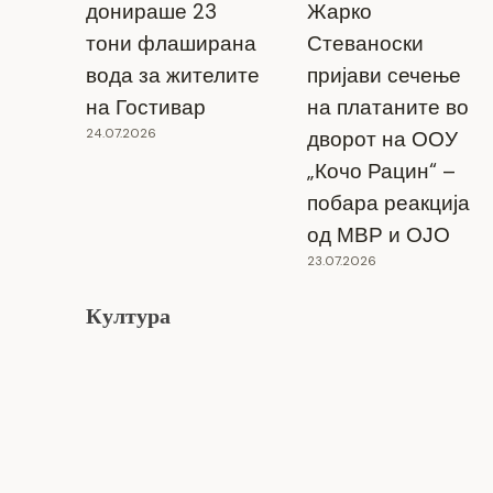
донираше 23
Жарко
тони флаширана
Стеваноски
вода за жителите
пријави сечење
на Гостивар
на платаните во
24.07.2026
дворот на ООУ
„Кочо Рацин“ –
побара реакција
од МВР и ОЈО
23.07.2026
Култура