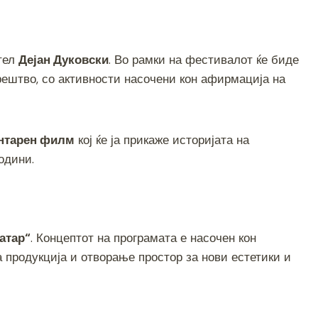
тел
Дејан Дуковски
. Во рамки на фестивалот ќе биде
рештво, со активности насочени кон афирмација на
нтарен филм
кој ќе ја прикаже историјата на
одини.
атар“
. Концептот на програмата е насочен кон
 продукција и отворање простор за нови естетики и