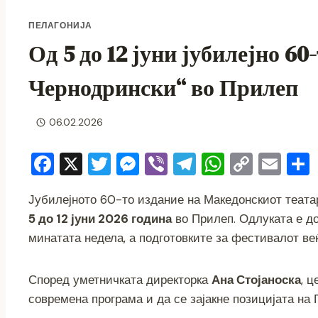
ПЕЛАГОНИЈА
Од 5 до 12 јуни јубилејно 6
Чернодрински“ во Прилеп
06.02.2026
F
X
T
M
Vi
T
W
C
E
a
wi
e
b
el
h
o
m
Јубилејното 60-то издание на Македонскиот теата
c
tt
ss
er
e
at
p
ai
5 до 12 јуни 2026 година
во Прилеп. Одлуката е д
e
er
e
gr
s
y
l
минатата недела, а подготовките за фестивалот веќ
b
n
a
A
Li
o
g
m
p
n
Според уметничката директорка
Ана Стојаноска
, 
o
er
p
k
современа програма и да се зајакне позицијата на 