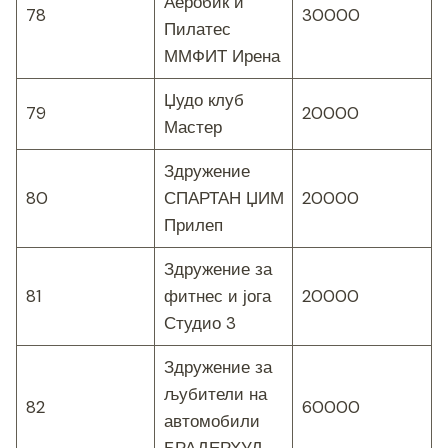
Аеробик и
78
30000
Пилатес
ММФИТ Ирена
Џудо клуб
79
20000
Мастер
Здружение
80
СПАРТАН ЏИМ
20000
Прилеп
Здружение за
81
фитнес и јога
20000
Студио 3
Здружение за
љубители на
82
60000
автомобили