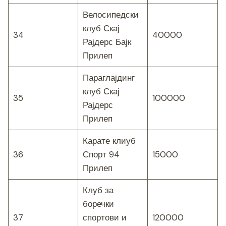
Велосипедски
клуб Скај
34
40000
Рајдерс Бајк
Прилеп
Параглајдинг
клуб Скај
35
100000
Рајдерс
Прилеп
Карате клиуб
36
Спорт 94
15000
Прилеп
Клуб за
боречки
37
спортови и
120000