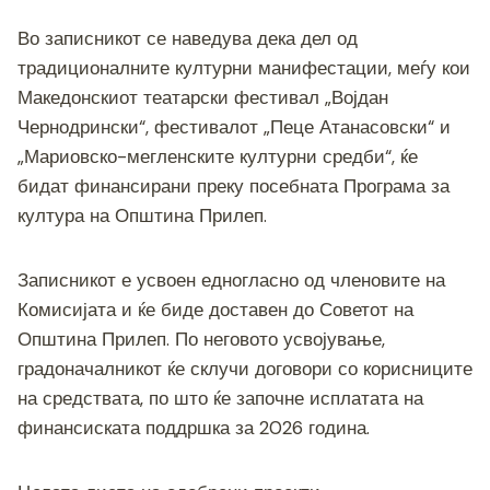
Во записникот се наведува дека дел од
традиционалните културни манифестации, меѓу кои
Македонскиот театарски фестивал „Војдан
Чернодрински“, фестивалот „Пеце Атанасовски“ и
„Мариовско-мегленските културни средби“, ќе
бидат финансирани преку посебната Програма за
култура на Општина Прилеп.
Записникот е усвоен едногласно од членовите на
Комисијата и ќе биде доставен до Советот на
Општина Прилеп. По неговото усвојување,
градоначалникот ќе склучи договори со корисниците
на средствата, по што ќе започне исплатата на
финансиската поддршка за 2026 година.