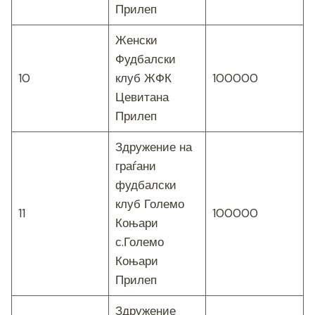
Прилеп
Женски
Фудбалски
10
клуб ЖФК
100000
Цевитана
Прилеп
Здружение на
граѓани
фудбалски
клуб Големо
11
100000
Коњари
с.Големо
Коњари
Прилеп
Здружение