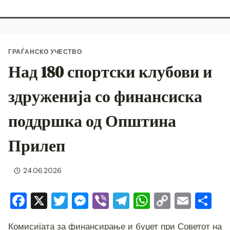
ГРАЃАНСКО УЧЕСТВО
Над 180 спортски клубови и
здруженија со финансиска
поддршка од Општина
Прилеп
24.06.2026
F
X
T
M
Vi
T
W
C
E
S
a
wi
e
b
el
h
o
m
h
Комисијата за финансирање и буџет при Советот на