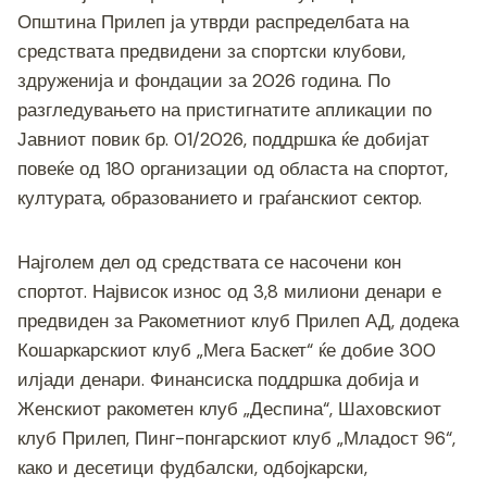
c
tt
ss
er
e
at
p
ai
ar
Општина Прилеп ја утврди распределбата на
e
er
e
gr
s
y
l
e
средствата предвидени за спортски клубови,
b
n
a
A
Li
здруженија и фондации за 2026 година. По
o
g
m
p
n
разгледувањето на пристигнатите апликации по
o
er
p
k
Јавниот повик бр. 01/2026, поддршка ќе добијат
повеќе од 180 организации од областа на спортот,
k
културата, образованието и граѓанскиот сектор.
Најголем дел од средствата се насочени кон
спортот. Највисок износ од 3,8 милиони денари е
предвиден за Ракометниот клуб Прилеп АД, додека
Кошаркарскиот клуб „Мега Баскет“ ќе добие 300
илјади денари. Финансиска поддршка добија и
Женскиот ракометен клуб „Деспина“, Шаховскиот
клуб Прилеп, Пинг-понгарскиот клуб „Младост 96“,
како и десетици фудбалски, одбојкарски,