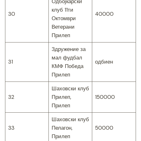
Одбојкарски
клуб 11ти
30
40000
Октомври
Ветерани
Прилеп
Здружение за
мал фудбал
31
одбиен
КМФ Победа
Прилеп
Шаховски клуб
32
Прилеп,
150000
Прилеп
Шаховски клуб
33
Пелагон,
50000
Прилеп