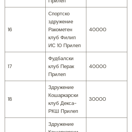
Прилеп
Спортско
здружение
16
Ракометен
40000
клуб Филип
ИС 10 Прилеп
Фудбалски
17
клуб Перак
40000
Прилеп
Здружение
Кошаркарски
18
30000
клуб Декса-
РКШ Прилеп
Здружение