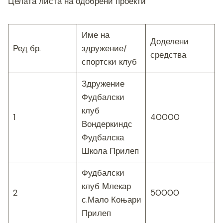
Целата листа на одобрени проекти
Име на
Доделени
Ред бр.
здружение/
средства
спортски клуб
Здружение
Фудбалски
клуб
1
40000
Вондеркиндс
Фудбалска
Школа Прилеп
Фудбалски
клуб Млекар
2
50000
с.Мало Коњари
Прилеп