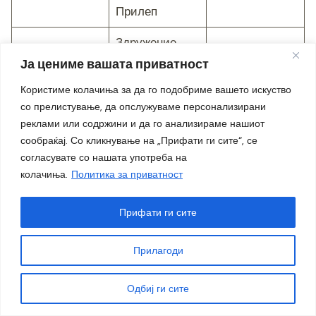
Прилеп
Здружение
89
Тунинг кар шоу
60000
Ја цениме вашата приватност
Прилеп
Користиме колачиња за да го подобриме вашето искуство
со прелистување, да опслужуваме персонализирани
Планинарско
реклами или содржини и да го анализираме нашиот
спортско
90
20000
сообраќај. Со кликнување на „Прифати ги сите“, се
здружение
согласувате со нашата употреба на
Козјак Прилеп
колачиња.
Политика за приватност
Сојуз за
Прифати ги сите
училишен
91
спорт на
120000
Прилагоди
Општина
Прилеп
Одбиј ги сите
Здружение за