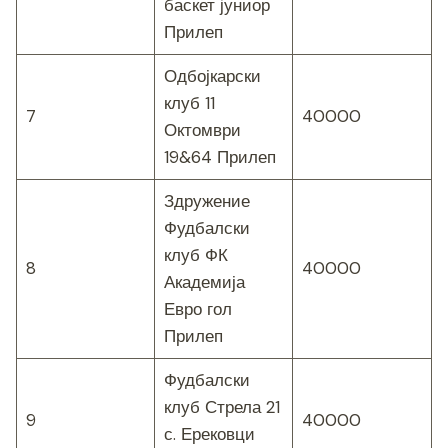
баскет јуниор
Прилеп
Одбојкарски
клуб 11
7
40000
Октомври
19&64 Прилеп
Здружение
Фудбалски
клуб ФК
8
40000
Академија
Евро гол
Прилеп
Фудбалски
клуб Стрела 21
9
40000
с. Ерековци