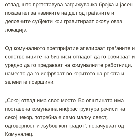
отпад, што претставува загрижувачка бројка и јасен
показател за навиките на дел од граѓаните и
деловните субјекти кои гравитираат околу оваа
локација.
Од комуналното претпријатие апелираат граѓаните и
сопствениците на бизниси отпадот да го собираат и
уредно да го предаваат на комуналните работници,
наместо да го исфрлаат во коритото на реката и
зелените површини.
„Секој отпад има свое место. Во општината има
поставена комунална инфраструктура речиси на
секој чекор, потребна е само малку свест,
одговорност и љубов кон градот“, порачуваат од
Комуналец.