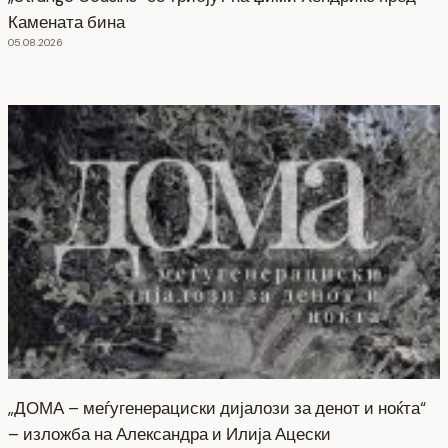
Камената бина
05.08.2026
„ДОМА – меѓугенерациски дијалози за денот и ноќта“
– изложба на Александра и Илија Ацески