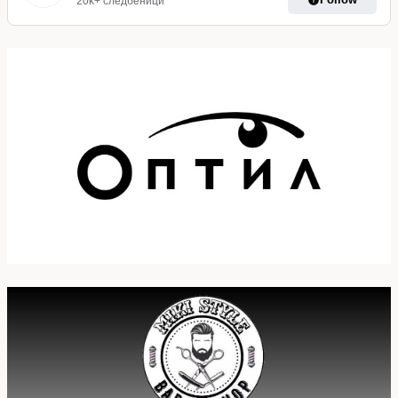
20k+ следбеници