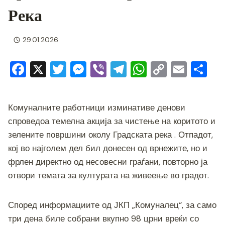
Река
29.01.2026
F
X
T
M
Vi
T
W
C
E
S
a
wi
e
b
el
h
o
m
h
c
tt
ss
er
e
at
p
ai
ar
Комуналните работници изминативе денови
e
er
e
gr
s
y
l
e
спроведоа темелна акција за чистење на коритото и
b
n
a
A
Li
зелените површини околу Градската река . Отпадот,
o
g
m
p
n
кој во најголем дел бил донесен од врнежите, но и
o
er
p
k
фрлен директно од несовесни граѓани, повторно ја
отвори темата за културата на живеење во градот.
k
Според информациите од ЈКП „Комуналец“, за само
три дена биле собрани вкупно 98 црни вреќи со