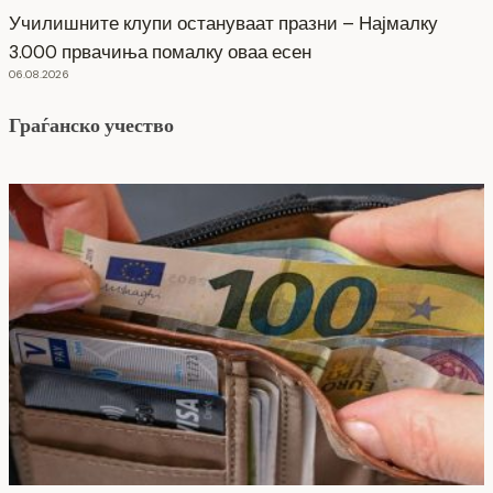
Училишните клупи остануваат празни – Најмалку
3.000 првачиња помалку оваа есен
06.08.2026
Граѓанско учество