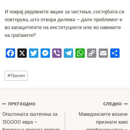
И покрај редовните акции за чистење, состојбата се
повторува, што отвора дилема – дали проблемот е
во капацитетите на институциите или во навиките
на граѓаните?
F
X
T
M
Vi
T
W
C
E
S
a
wi
e
b
el
h
o
m
h
c
tt
ss
er
e
at
p
ai
ar
Post
#
Прилеп
e
er
e
gr
s
y
l
e
Tags:
b
n
a
A
Li
o
g
m
p
n
Навигација
ПРЕТХОДНО
СЛЕДНО
o
er
p
k
Општината оштетена за
Македонските возачи
k
на
130.000 евра –
признати како
Кривична пријава против
професионалци –