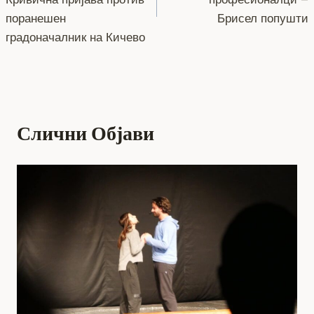
напис
поранешен
Брисел попушти
градоначалник на Кичево
Слични Објави