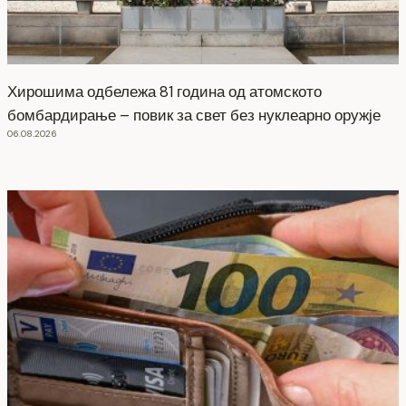
Хирошима одбележа 81 година од атомското
бомбардирање – повик за свет без нуклеарно оружје
06.08.2026