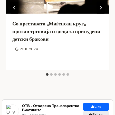
Со преставата „Маѓепсан круг„
против трговија со деца за принудени
детски бракови
20.10.2024
ОТВ - Отворено Транспарентно
Like
Вистинито
Follow