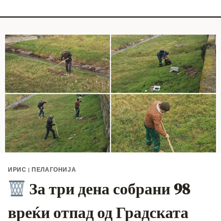
ИРИС
|
ПЕЛАГОНИЈА
За три дена собрани 98
вреќи отпад од Градската