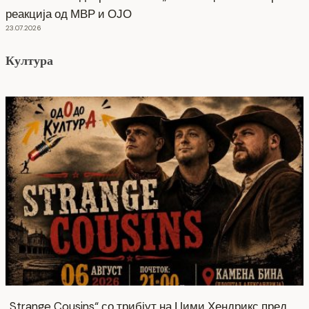
реакција од МВР и ОЈО
23.07.2026
Култура
„Strange Cousins“ со трибјут на Џими Хендрикс пред