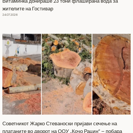
Витаминка донираше 23 тони флаширана вода за
жителите на Гостивар
24.07.2026
Советникот Жарко Стеваноски пријави сечење на
платаните во дворот на ООУ „Кочо Рацин“ – побара