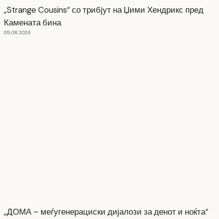
„Strange Cousins“ со трибјут на Џими Хендрикс пред
Камената бина
05.08.2026
„ДОМА – меѓугенерациски дијалози за денот и ноќта“