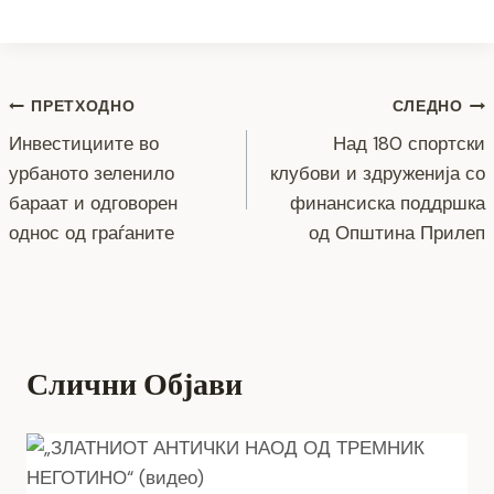
a
wi
e
b
el
h
o
m
h
c
tt
ss
er
e
at
p
ai
ar
e
er
e
gr
s
y
l
e
Навигација
b
n
a
A
Li
ПРЕТХОДНО
СЛЕДНО
o
g
m
p
n
Инвестициите во
Над 180 спортски
на
урбаното зеленило
клубови и здруженија со
o
er
p
k
напис
бараат и одговорен
финансиска поддршка
k
однос од граѓаните
од Општина Прилеп
Слични Објави