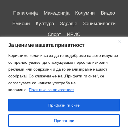
Пелагонија
Македонија
Колумни
Видео
Емисии
Култура
Здравје
Занимливости
Спорт
ИРИС
Ја цениме вашата приватност
Користиме колачиња за да го подобриме вашето искуство
со прелистување, да опслужуваме персонализирани
реклами или содржини и да го анализираме нашиот
Импресум
|
Маркетинг
сообраќај. Со кликнување на „Прифати ги сите“, се
согласувате со нашата употреба на
колачиња.
Политика за приватност
Прифати ги сите
Прилагоди