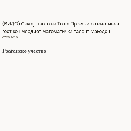
(ВИДО) Семејството на Тоше Проески со емотивен
гест кон младиот математички талент Македон
07.08.2026
Граѓанско учество