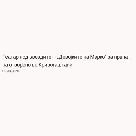
Театар под ѕвездите – „Девојките на Марко“ за првпат
на отворено во Кривогаштани
08.08.2026