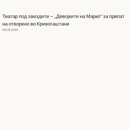
Театар под ѕвездите – „Девојките на Марко“ за првпат
на отворено во Кривогаштани
08.08.2026