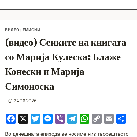
ВИДЕО
|
ЕМИСИИ
(видео) Сенките на книгата
со Марија Кулеска: Блаже
Конески и Марија
Симоноска
24.06.2026
F
X
T
M
Vi
T
W
C
E
S
a
wi
e
b
el
h
o
m
h
Во денешната епизода ве носиме низ творештвото