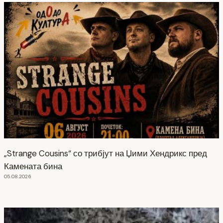
„Strange Cousins“ со трибјут на Џими Хендрикс пред
Камената бина
05.08.2026