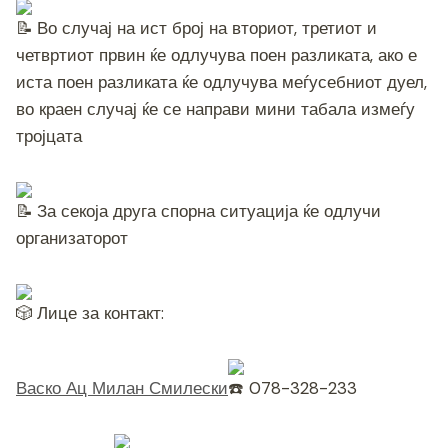
Во случај на ист број на вториот, третиот и
четвртиот првин ќе одлучува поен разликата, ако е
иста поен разликата ќе одлучува меѓусебниот дуел,
во краен случај ќе се направи мини табала измеѓу
тројцата
За секоја друга спорна ситуација ќе одлучи
организаторот
Лице за контакт:
Васко Ац Милан Смилески
078-328-233