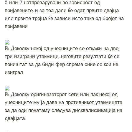
5 или 7 натпреварувачи во зависност од
пријавените, и за тоа дали ќе одат првите двајца
или првите тројца ќе зависи исто така од бројот на
пријавени
Доколку некој од учесниците се откажи на две,
три изиграни утакмици, неговите резултати ќе се
поништат за да биди фер спрема оние со кои не
изиграл
Доколку оригиназаторот сети или пак некој од
учесниците му ја дава на противникот утакмицата
за да оди понатаму следува дисквалификација на
двајцата