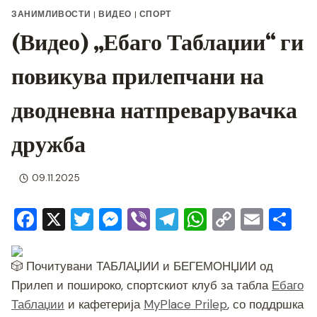
ЗАНИМЛИВОСТИ
|
ВИДЕО
|
СПОРТ
(Видео) „Ебаго Таблаџии“ ги
повикува прилепчани на
дводневна натпреварувачка
дружба
09.11.2025
F
X
T
M
Vi
T
W
C
E
S
a
wi
e
b
el
h
o
m
h
c
tt
ss
er
e
at
p
ai
ar
Почитувани ТАБЛАЏИИ и БЕГЕМОНЏИИ од
e
er
e
gr
s
y
l
e
Прилеп и пошироко, спортскиот клуб за табла
Ебаго
b
n
a
A
Li
Таблаџии
и кафетерија
MyPlace Prilep
, со поддршка