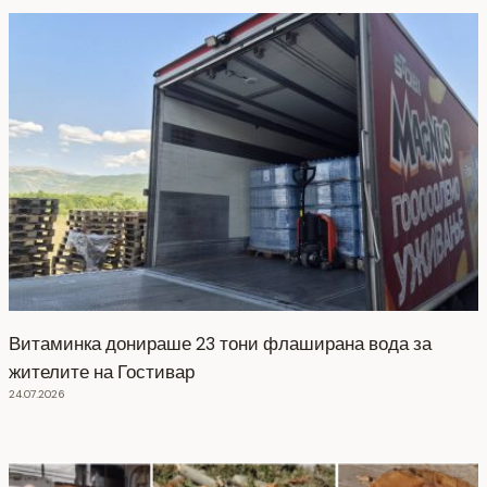
Витаминка донираше 23 тони флаширана вода за
жителите на Гостивар
24.07.2026