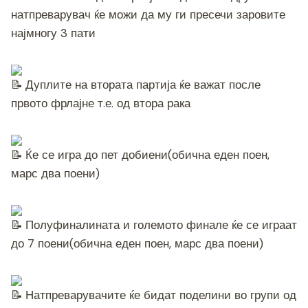
натпреварувач ќе можи да му ги пресечи заровите
најмногу 3 пати
Дуплите на втората партија ќе важат после
првото фрлајне т.е. од втора рака
Ќе се игра до пет добиени(обична еден поен,
марс два поени)
Полуфиналината и големото финале ќе се играат
до 7 поени(обична еден поен, марс два поени)
Натпреварувачите ќе бидат поделини во групи од