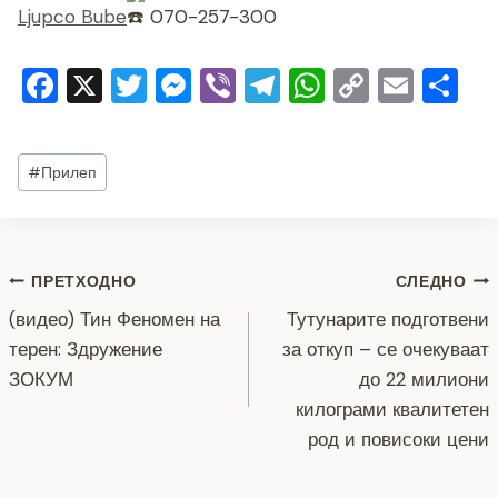
Ljupco Bube
070-257-300
F
X
T
M
Vi
T
W
C
E
S
a
wi
e
b
el
h
o
m
h
c
tt
ss
er
e
at
p
ai
ar
Post
#
Прилеп
e
er
e
gr
s
y
l
e
Tags:
b
n
a
A
Li
o
g
m
p
n
Навигација
ПРЕТХОДНО
СЛЕДНО
o
er
p
k
(видео) Тин Феномен на
Тутунарите подготвени
k
на
терен: Здружение
за откуп – се очекуваат
напис
ЗОКУМ
до 22 милиони
килограми квалитетен
род и повисоки цени