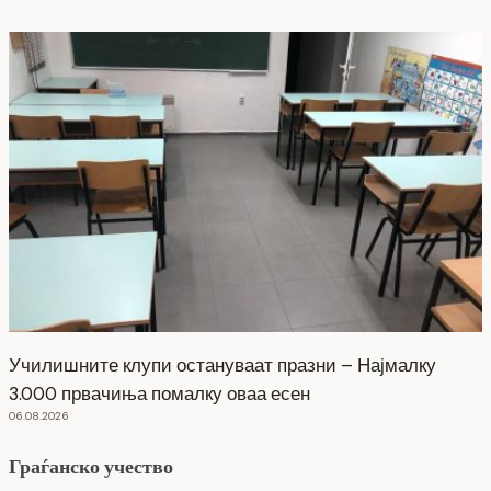
Училишните клупи остануваат празни – Најмалку
3.000 првачиња помалку оваа есен
06.08.2026
Граѓанско учество