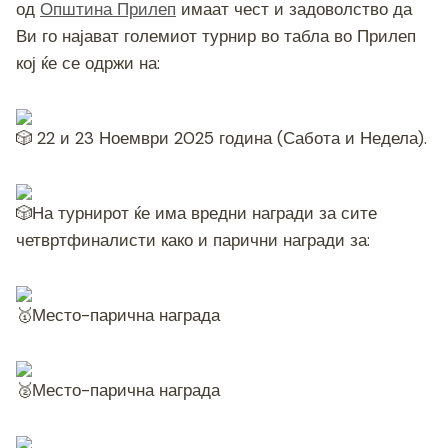
од
Општина Прилеп
имаат чест и задоволство да
o
g
m
p
n
Ви го најават големиот турнир во табла во Прилеп
o
er
p
k
кој ќе се одржи на:
k
22 и 23 Ноември 2025 година (Сабота и Недела).
На турнирот ќе има вредни награди за сите
четвртфиналисти како и парични награди за:
Место-парична награда
Место-парична награда