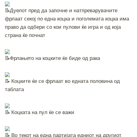
Дуелот пред да започне и натпреварувачите
фрлаат секој по една коцка и поголемата коцка има
право да одбери со кои пулови ќе игра и од која
страна ќе почнат
Фрлањето на коцките ќе биде од рака
Коцките ќе се фрлаат во едната половина од
таблата
Коцката на пул ќе се важи
Во текот на една партијата едниот на другиот