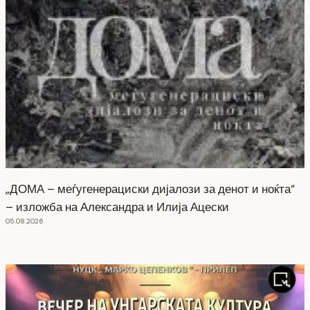
„ДОМА – меѓугенерациски дијалози за денот и ноќта“
– изложба на Александра и Илија Ацески
05.08.2026