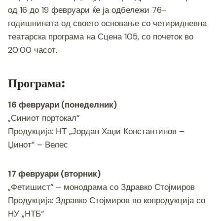
c
tt
ss
er
e
at
p
ai
ar
од 16 до 19 февруари ќе ја одбележи 76-
e
er
e
gr
s
y
l
e
годишнината од своето основање со четиридневна
b
n
a
A
Li
театарска програма на Сцена 105, со почеток во
o
g
m
p
n
20:00 часот.
o
er
p
k
k
Програма:
16 февруари (понеделник)
„Синиот портокал“
Продукција: НТ „Јордан Хаџи Константинов –
Џинот“ – Велес
17 февруари (вторник)
„Фетишист“ – монодрама со Здравко Стојмиров
Продукција: Здравко Стојмиров во копродукција со
НУ „НТБ“