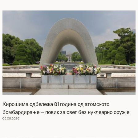
Хирошима одбележа 81 година од атомското
бомбардирање – повик за свет без нуклеарно оружје
06.08.2026