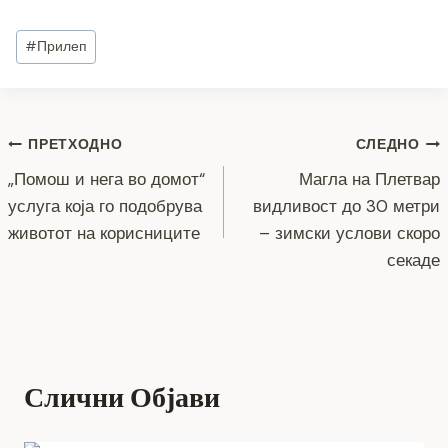
a
wi
e
b
el
h
o
m
h
c
tt
ss
er
e
at
p
ai
ar
Post
#
Прилеп
e
er
e
gr
s
y
l
e
Tags:
b
n
a
A
Li
o
g
m
p
n
Навигација
ПРЕТХОДНО
СЛЕДНО
o
er
p
k
„Помош и нега во домот“
Магла на Плетвар
k
на
услуга која го подобрува
видливост до 30 метри
напис
животот на корисниците
– зимски услови скоро
секаде
Слични Објави