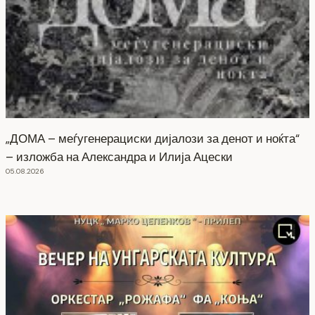
„ДОМА – меѓугенерациски дијалози за денот и ноќта“
– изложба на Александра и Илија Ацески
05.08.2026