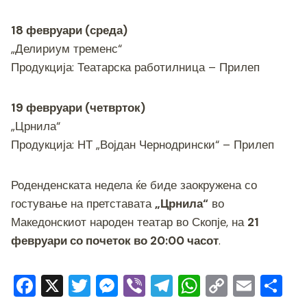
18 февруари (среда)
„Делириум тременс“
Продукција: Театарска работилница – Прилеп
19 февруари (четврток)
„Црнила“
Продукција: НТ „Војдан Чернодрински“ – Прилеп
Роденденската недела ќе биде заокружена со
гостување на претставата
„Црнила“
во
Македонскиот народен театар во Скопје, на
21
февруари со почеток во 20:00 часот
.
F
X
T
M
Vi
T
W
C
E
S