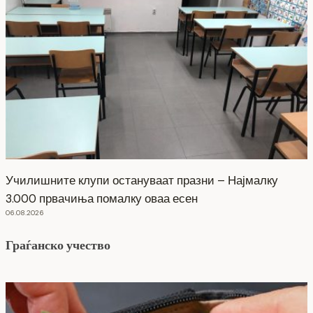
Училишните клупи остануваат празни – Најмалку
3.000 првачиња помалку оваа есен
06.08.2026
Граѓанско учество