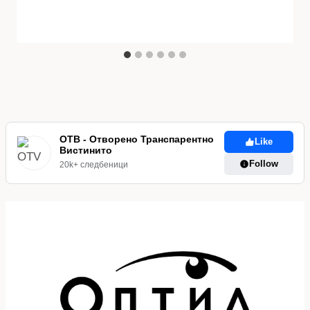
ОТВ - Отворено Транспарентно
Like
Вистинито
Follow
20k+ следбеници