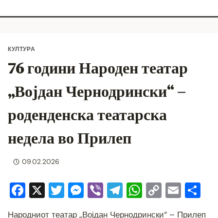
КУЛТУРА
76 години Народен театар
„Војдан Чернодрински“ –
роденденска театарска
недела во Прилеп
09.02.2026
F
X
T
M
Vi
T
W
C
E
S
a
wi
e
b
el
h
o
m
h
Народниот театар „Војдан Чернодрински“ – Прилеп