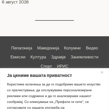
6 август 2026
Пелагонија
Македонија
Колумни
Видео
Емисии
Култура
Здравје
Занимливости
Спорт
ИРИС
Ја цениме вашата приватност
Користиме колачиња за да го подобриме вашето искуство
со прелистување, да опслужуваме персонализирани
реклами или содржини и да го анализираме нашиот
Импресум
|
Маркетинг
сообраќај. Со кликнување на „Прифати ги сите“, се
согласувате со нашата употреба на