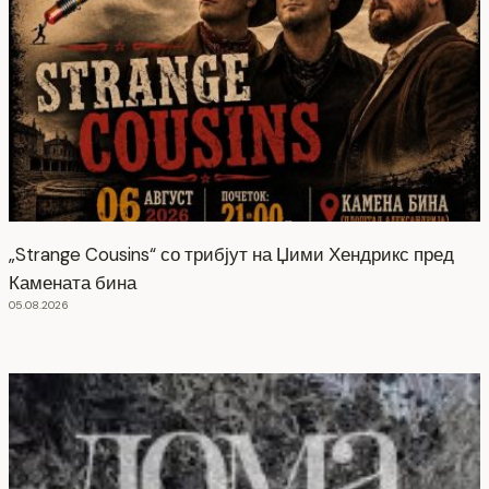
„Strange Cousins“ со трибјут на Џими Хендрикс пред
Камената бина
05.08.2026