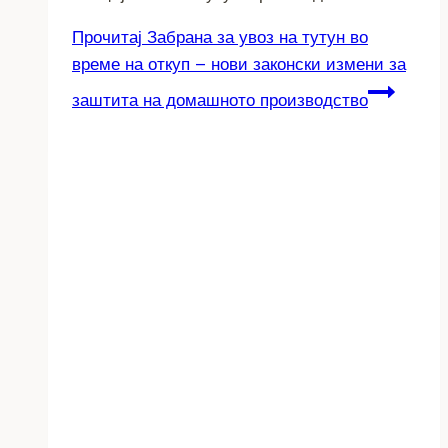
Прочитај
Забрана за увоз на тутун во
време на откуп – нови законски измени за
заштита на домашното производство