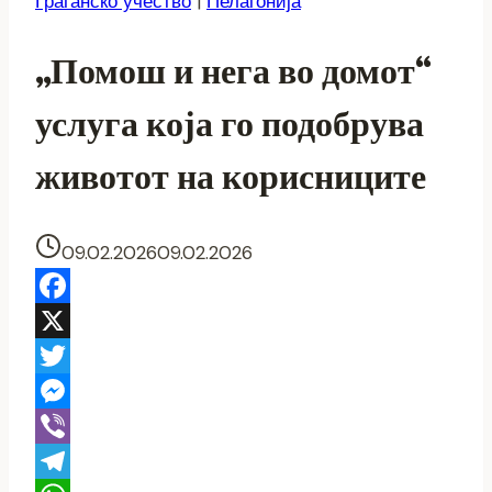
Граѓанско учество
|
Пелагонија
„Помош и нега во домот“
услуга која го подобрува
животот на корисниците
09.02.2026
09.02.2026
Facebook
X
Twitter
Messenger
Viber