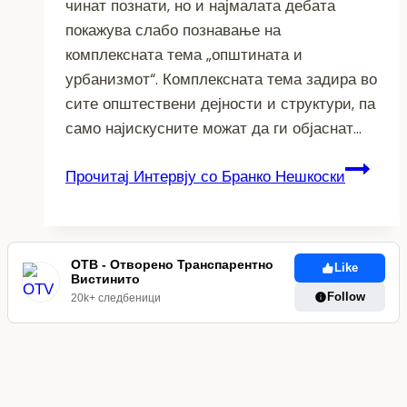
чинат познати, но и најмалата дебата
покажува слабо познавање на
комплексната тема „општината и
урбанизмот“. Комплексната тема задира во
сите општествени дејности и структури, па
само најискусните можат да ги објаснат…
Прочитај
Интервју со Бранко Нешкоски
ОТВ - Отворено Транспарентно
Like
Вистинито
Follow
20k+ следбеници