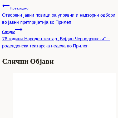
Претходно
Отворени јавни повици за управни и надзорни одбори
во јавни претпријатија во Прилеп
Следно
76 години Народен театар „Војдан Чернодрински“ –
роденденска театарска недела во Прилеп
Слични Објави