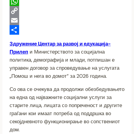
Telegram
WhatsApp
Copy
Link
Email
Share
Здружение Центар за развој и едукација-
Прилеп
и Министерството за социјална
политика, демографија и млади, потпишан е
управен договор за спроведување на услугата
„Помош и нега во домот“ за 2026 година.
Со ова се очекува да продолжи обезбедувањето
на една од најважните социјални услуги за
старите лица, лицата со попреченост и другите
граѓани кои имаат потреба од поддршка во
секојдневното функционирање во сопствениот
дом.