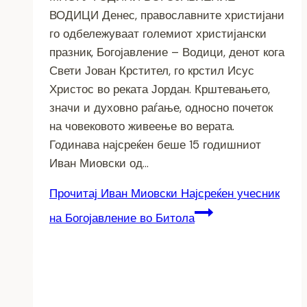
ВОДИЦИ Денес, православните христијани
го одбележуваат големиот христијански
празник, Богојавление – Водици, денот кога
Свети Јован Крстител, го крстил Исус
Христос во реката Јордан. Крштевањето,
значи и духовно раѓање, односно почеток
на човековото живеење во верата.
Годинава најсреќен беше 15 годишниот
Иван Миовски од…
Прочитај
Иван Миовски Најсреќен учесник
на Богојавление во Битола