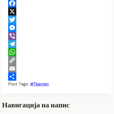
Facebook
X
Twitter
Messenger
Viber
Telegram
WhatsApp
Copy
Link
Email
Post Tags:
#
Прилеп
Share
Навигација на напис