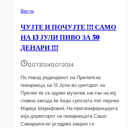
Вести
ЧУЈТЕ И ПОЧУЈТЕ !!! САМО
НА 13 ЈУЛИ ПИВО ЗА 50
ДЕНАРИ !!!
12.07.2024
12.07.2024
По повод роденденот на Прилепска
пиварница, на 13 Јули во центарот на
Прилеп ќе се одржи музички настан на кој
главна ѕвезда ќе биди српската поп пејачка
Марија Шерифовиќ. На пресконфернцијата
која директорот на пиварницата Сашо
Самарџиоски ја одржа заедно со