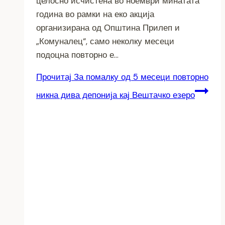
целосно исчистена во ноември минатата
година во рамки на еко акција
организирана од Општина Прилеп и
„Комуналец“, само неколку месеци
подоцна повторно е…
Прочитај
За помалку од 5 месеци повторно
никна дива депонија кај Вештачко езеро