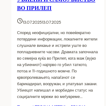
ВО ПРИЛЕП
13.07.2025
13.07.2025
Според неофицијални, но повеќекратно
потврдени информации, локалните жители
слушнале викање и истрели уште во
попладневните часови. Драмата започнала
во семејна куќа во Прилеп, кога маж (вујко
на убиениот) најпрво го убил таткото,
потоа и 11-годишното момче. По
крвопролевањето, напаѓачот се
барикадирал, вооружан, и упатувал закани.
Убиецот напишал и морбиден статус на
социјалните мрежи во меѓувреме….