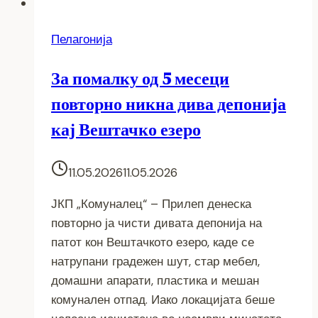
Пелагонија
За помалку од 5 месеци
повторно никна дива депонија
кај Вештачко езеро
11.05.2026
11.05.2026
ЈКП „Комуналец“ – Прилеп денеска
повторно ја чисти дивата депонија на
патот кон Вештачкото езеро, каде се
натрупани градежен шут, стар мебел,
домашни апарати, пластика и мешан
комунален отпад. Иако локацијата беше