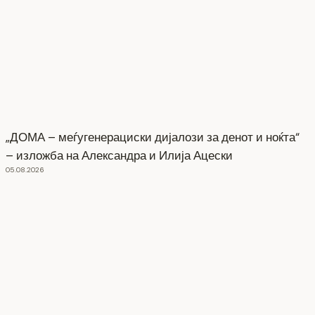
„ДОМА – меѓугенерациски дијалози за денот и ноќта“
– изложба на Александра и Илија Ацески
05.08.2026