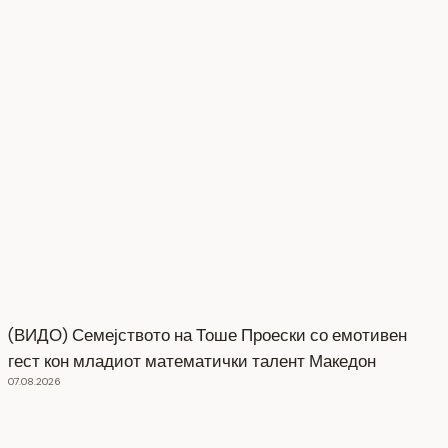
(ВИДО) Семејството на Тоше Проески со емотивен
гест кон младиот математички талент Македон
07.08.2026