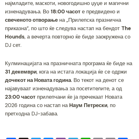
најмладите, маскоти, новогодишно џуџе и магични
изненадувања. Во
18:00 часот
е предвидено и
свеченото отворање
на „Прилепска празнична
приказна“, по што ќе следува настап на бендот
The
Hounds
, а вечерта повторно ќе биде заокружена со
DJ сет.
Кулминацијата на празничната програма ќе биде на
31 декември
, кога на истата локација ќе се одржи
дочекот на Новата година
. Во текот на денот се
најавуваат изненадувања за посетителите, а од
23:00 часот
прилепчани ќе ја пречекаат Новата
2026 година со настап на
Наум Петрески
, по
претходна DJ-забава.