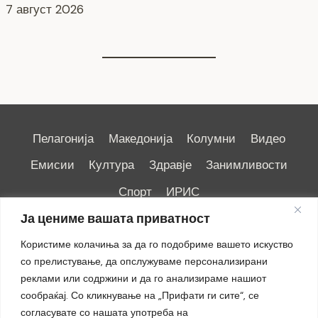
6 август 2026
Пелагонија
Македонија
Колумни
Видео
Емисии
Култура
Здравје
Занимливости
Спорт
ИРИС
Ја цениме вашата приватност
Користиме колачиња за да го подобриме вашето искуство
со прелистување, да опслужуваме персонализирани
реклами или содржини и да го анализираме нашиот
Импресум
|
Маркетинг
сообраќај. Со кликнување на „Прифати ги сите“, се
согласувате со нашата употреба на