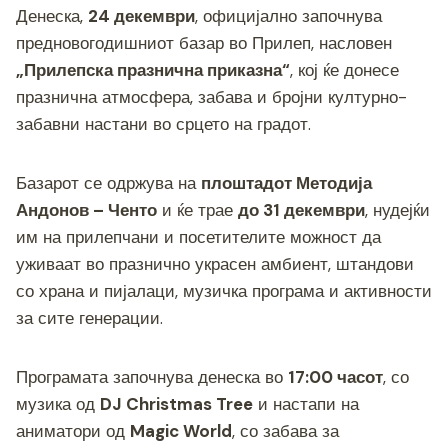
c
tt
ss
er
e
at
p
ai
ar
Денеска,
24 декември
, официјално започнува
e
er
e
gr
s
y
l
e
предновогодишниот базар во Прилеп, насловен
b
n
a
A
Li
„Прилепска празнична приказна“
, кој ќе донесе
o
g
m
p
n
празнична атмосфера, забава и бројни културно-
o
er
p
k
забавни настани во срцето на градот.
k
Базарот се одржува на
плоштадот Методија
Андонов – Ченто
и ќе трае
до 31 декември
, нудејќи
им на прилепчани и посетителите можност да
уживаат во празнично украсен амбиент, штандови
со храна и пијалаци, музичка програма и активности
за сите генерации.
Програмата започнува денеска во
17:00 часот
, со
музика од
DJ Christmas Tree
и настапи на
аниматори од
Magic World
, со забава за