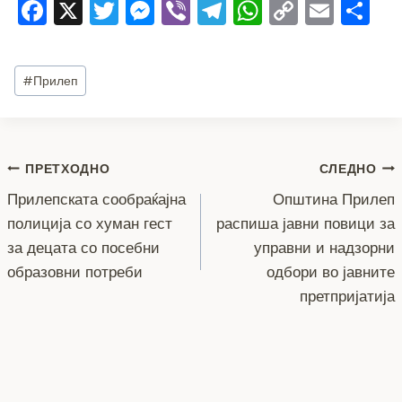
F
X
T
M
Vi
T
W
C
E
S
a
wi
e
b
el
h
o
m
h
c
tt
ss
er
e
at
p
ai
ar
Post
#
Прилеп
e
er
e
gr
s
y
l
e
Tags:
b
n
a
A
Li
o
g
m
p
n
Навигација
ПРЕТХОДНО
СЛЕДНО
o
er
p
k
Прилепската сообраќајна
Општина Прилеп
k
на
полиција со хуман гест
распиша јавни повици за
напис
за децата со посебни
управни и надзорни
образовни потреби
одбори во јавните
претпријатија