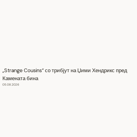
„Strange Cousins“ со трибјут на Џими Хендрикс пред
Камената бина
05.08.2026