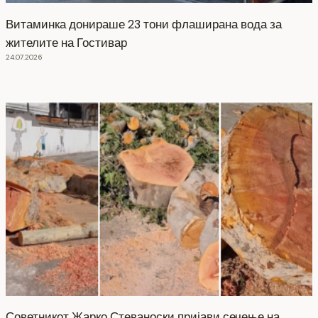
Витаминка донираше 23 тони флаширана вода за
жителите на Гостивар
24.07.2026
Советникот Жарко Стеваноски пријави сечење на