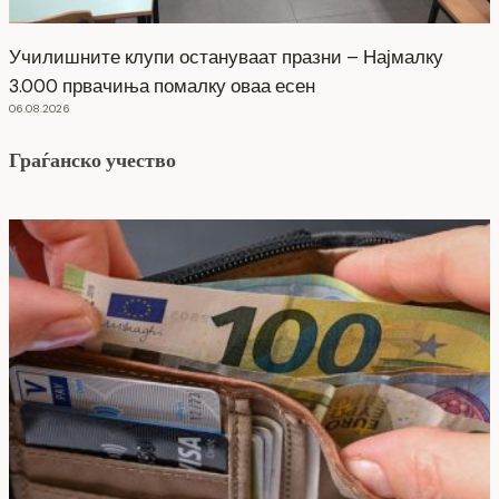
Училишните клупи остануваат празни – Најмалку
3.000 првачиња помалку оваа есен
06.08.2026
Граѓанско учество