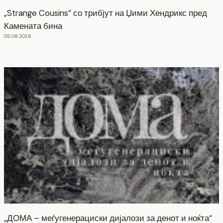
„Strange Cousins“ со трибјут на Џими Хендрикс пред
Камената бина
05.08.2026
„ДОМА – меѓугенерациски дијалози за денот и ноќта“