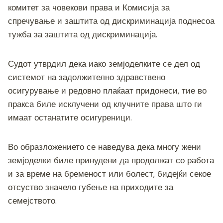
комитет за човекови права и Комисија за
спречување и заштита од дискриминација поднесоа
тужба за заштита од дискриминација.
Судот утврдил дека иако земјоделките се дел од
системот на задолжително здравствено
осигурување и редовно плаќаат придонеси, тие во
пракса биле исклучени од клучните права што ги
имаат останатите осигуреници.
Во образложението се наведува дека многу жени
земјоделки биле принудени да продолжат со работа
и за време на бременост или болест, бидејќи секое
отсуство значело губење на приходите за
семејството.