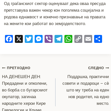
Од граѓанскиот сектор оценуваат дека оваа пресуда
претставува важен чекор кон поголема социјална и
родова еднаквост и конечно признавање на правата
на жените кои работат во земјоделството.
F
X
T
M
Vi
T
W
C
E
S
a
wi
e
b
el
h
o
m
h
c
tt
ss
er
e
at
p
ai
ar
e
er
e
gr
s
y
l
e
Навигација
b
n
a
A
Li
ПРЕТХОДНО
СЛЕДНО
o
g
m
p
n
НА ДЕНЕШЕН ДЕН:
Поддршка, практични
на
Предадени и опколени,
совети и подароци – сè
o
er
p
k
напис
во борба со бугарскиот
што му треба на еден
k
окупатор, загинаа
нов родител, на едно
народните херои Кире
место.
Гаврилоски и Круме