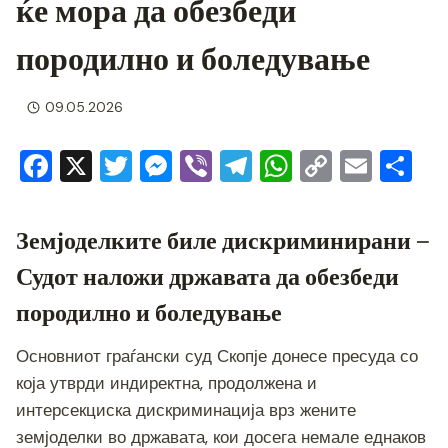
ќе мора да обезбеди
породилно и боледување
09.05.2026
F
X
T
M
Vi
T
W
C
E
S
a
wi
e
b
el
h
o
m
h
c
tt
ss
er
e
at
p
ai
ar
Земјоделките биле дискриминирани –
e
er
e
gr
s
y
l
e
Судот наложи државата да обезбеди
b
n
a
A
Li
породилно и боледување
o
g
m
p
n
o
er
p
k
Основниот граѓански суд Скопје донесе пресуда со
k
која утврди индиректна, продолжена и
интерсекциска дискриминација врз жените
земјоделки во државата, кои досега немале еднаков