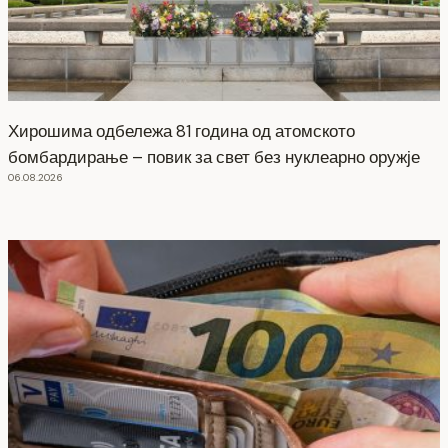
Хирошима одбележа 81 година од атомското
бомбардирање – повик за свет без нуклеарно оружје
06.08.2026