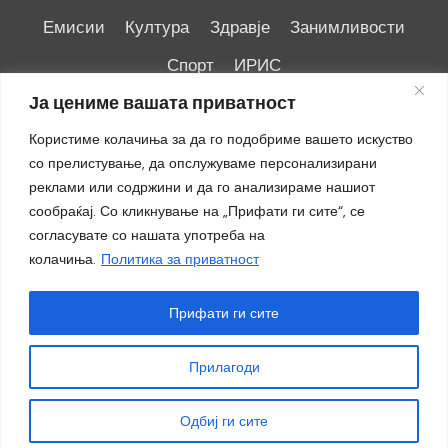
Емисии
Култура
Здравје
Занимливости
Спорт
ИРИС
Ја цениме вашата приватност
Користиме колачиња за да го подобриме вашето искуство
со прелистување, да опслужуваме персонализирани
реклами или содржини и да го анализираме нашиот
Импресум
|
Маркетинг
сообраќај. Со кликнување на „Прифати ги сите“, се
согласувате со нашата употреба на
колачиња.
Политика за приватност
Прифати ги сите
Прилагоди
© 2018 - 2026 ОТВ
Одбиј ги сите