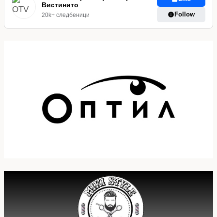
Вистинито
Follow
20k+ следбеници