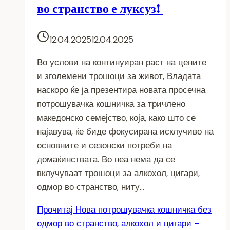
во странство е луксуз!
12.04.2025
12.04.2025
Во услови на континуиран раст на цените
и зголемени трошоци за живот, Владата
наскоро ќе ја презентира новата просечна
потрошувачка кошничка за тричлено
македонско семејство, која, како што се
најавува, ќе биде фокусирана исклучиво на
основните и сезонски потреби на
домаќинствата. Во неа нема да се
вклучуваат трошоци за алкохол, цигари,
одмор во странство, ниту…
Прочитај
Нова потрошувачка кошничка без
одмор во странство, алкохол и цигари –