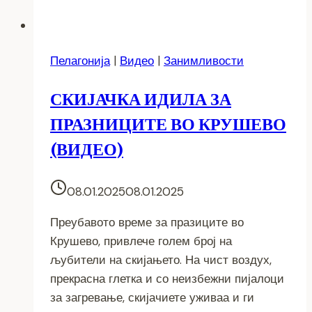
Пелагонија
|
Видео
|
Занимливости
СКИЈАЧКА ИДИЛА ЗА
ПРАЗНИЦИТЕ ВО КРУШЕВО
(ВИДЕО)
08.01.2025
08.01.2025
Преубавото време за празиците во
Крушево, привлече голем број на
љубители на скијањето. На чист воздух,
прекрасна глетка и со неизбежни пијалоци
за загревање, скијачиете уживаа и ги