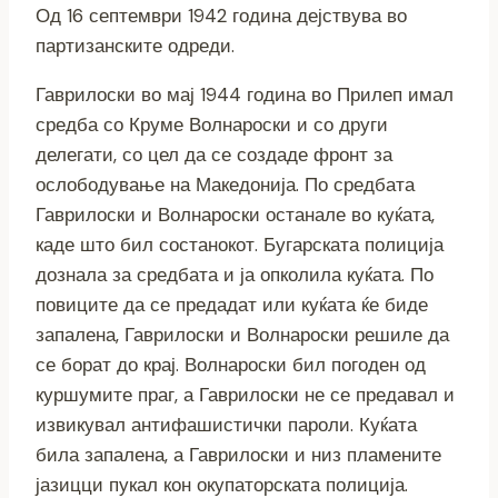
Од 16 септември 1942 година дејствува во
партизанските одреди.
Гаврилоски во мај 1944 година во Прилеп имал
средба со Круме Волнароски и со други
делегати, со цел да се создаде фронт за
ослободување на Македонија. По средбата
Гаврилоски и Волнароски останале во куќата,
каде што бил состанокот. Бугарската полиција
дознала за средбата и ја опколила куќата. По
повиците да се предадат или куќата ќе биде
запалена, Гаврилоски и Волнароски решиле да
се борат до крај. Волнароски бил погоден од
куршумите праг, а Гаврилоски не се предавал и
извикувал антифашистички пароли. Куќата
била запалена, а Гаврилоски и низ пламените
јазицци пукал кон окупаторската полиција.