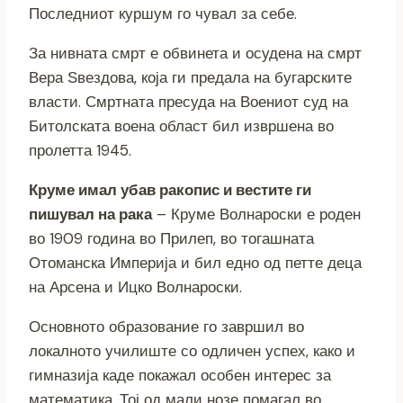
Последниот куршум го чувал за себе.
За нивната смрт е обвинета и осудена на смрт
Вера Ѕвездова, која ги предала на бугарските
власти. Смртната пресуда на Воениот суд на
Битолската воена област бил извршена во
пролетта 1945.
Круме имал убав ракопис и вестите ги
пишувал на рака
– Круме Волнароски е роден
во 1909 година во Прилеп, во тогашната
Отоманска Империја и бил едно од петте деца
на Арсена и Ицко Волнароски.
Основното образование го завршил во
локалното училиште со одличен успех, како и
гимназија каде покажал особен интерес за
математика. Тој од мали нозе помагал во