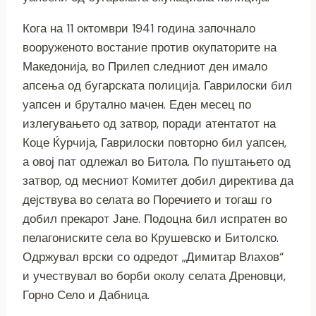
Кога на 11 октомври 1941 година започнало
вооруженото востание против окупаторите на
Македонија, во Прилеп следниот ден имало
апсења од бугарската полиција. Гаврилоски бил
уапсен и брутално мачен. Еден месец по
излегувањето од затвор, поради атентатот на
Коце Ќурчија, Гаврилоски повторно бил уапсен,
а овој пат одлежал во Битола. По пуштањето од
затвор, од месниот Комитет добил директива да
дејствува во селата во Поречието и тогаш го
добил прекарот Јане. Подоцна бил испратен во
пелагониските села во Крушевско и Битолско.
Одржувал врски со одредот „Димитар Влахов“
и учествувал во борби околу селата Дреновци,
Горно Село и Дабница.