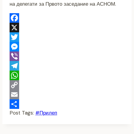
на делегати за Првото заседание на АСНОМ.
Facebook
X
Twitter
Messenger
Viber
Telegram
WhatsApp
Copy
Link
Email
Post Tags:
#
Прилеп
Share