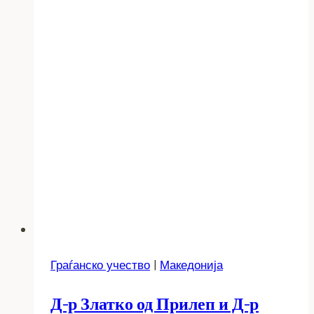
Граѓанско учество
|
Македонија
Д-р Златко од Прилеп и Д-р