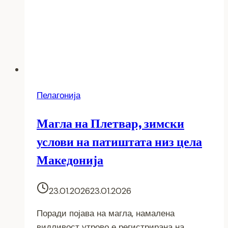
Пелагонија
Магла на Плетвар, зимски
услови на патиштата низ цела
Македонија
23.01.2026
23.01.2026
Поради појава на магла, намалена
видливост утрово е регистрирана на