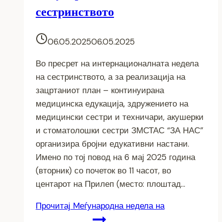
сестринството
06.05.2025
06.05.2025
Во пресрет на интернационалната недела
на сестринството, а за реализација на
зацртаниот план – континуирана
медицинска едукација, здружението на
медицински сестри и техничари, акушерки
и стоматолошки сестри ЗМСТАС “ЗА НАС”
организира бројни едукативни настани.
Имено по тој повод на 6 мај 2025 година
(вторник) со почеток во 11 часот, во
центарот на Прилеп (место: плоштад…
Прочитај
Mеѓународна недела на