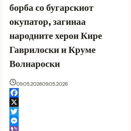
борба со бугарскиот
окупатор, загинаа
народните херои Кире
Гаврилоски и Круме
Волнароски
09.05.2026
09.05.2026
Facebook
X
Twitter
Messenger