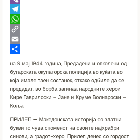
Viber
Telegram
WhatsApp
Copy
Link
Email
Share
на 9 мај 1944 година, Предадени и опколени од
бугарската окупаторска полиција во куќата во
која имале таен состанок, откако одбиле да се
предадат, во борба загинаа народните херои
Кире Гаврилоски – Јане и Круме Волнароски –
Коља.
ПРИЛЕП — Македонската историја со златни
букви го чува споменот на своите најхрабри
синови, а градот-херој Прилеп денес со гордост