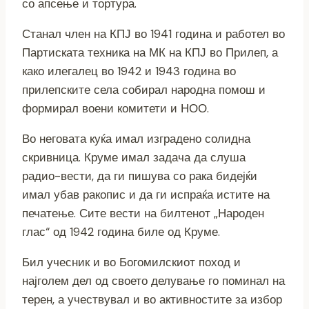
со апсење и тортура.
Станал член на КПЈ во 1941 година и работел во
Партиската техника на МК на КПЈ во Прилеп, а
како илегалец во 1942 и 1943 година во
прилепските села собирал народна помош и
формирал воени комитети и НОО.
Во неговата куќа имал изградено солидна
скривница. Круме имал задача да слуша
радио-вести, да ги пишува со рака бидејќи
имал убав ракопис и да ги испраќа истите на
печатење. Сите вести на билтенот „Народен
глас“ од 1942 година биле од Круме.
Бил учесник и во Богомилскиот поход и
најголем дел од своето делување го поминал на
терен, а учествувал и во активностите за избор