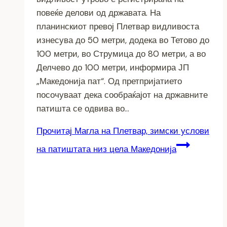
повеќе делови од државата. На
планинскиот превој Плетвар видливоста
изнесува до 50 метри, додека во Тетово до
100 метри, во Струмица до 80 метри, а во
Делчево до 100 метри, информира ЈП
„Македонија пат“. Од претпријатието
посочуваат дека сообраќајот на државните
патишта се одвива во…
Прочитај
Магла на Плетвар, зимски услови
на патиштата низ цела Македонија