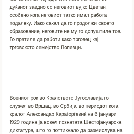
дуќанот заедно со неговиот вујко Цветан,
особено кога неговиот татко имал работа
подалеку. Иако сакал да го продолжи своето
образование, неговите не му го допуштиле тоа.
Го пратиле да работи како трговец кај
трговското семејство Попевци.
Воениот рок во Кралството Југославија го
служел во Вршац, во Србија, во периодот кога
кралот Александар Караѓорѓевиќ на 6 јануари
1929 година ја вовел познатата Шестојануарска
диктатура, што го поттикнало да размислува на