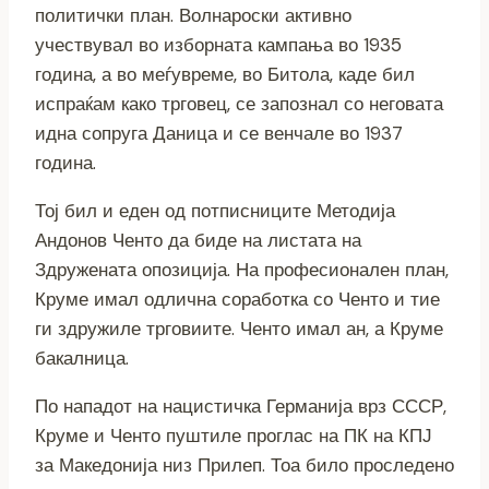
политички план. Волнароски активно
учествувал во изборната кампања во 1935
година, а во меѓувреме, во Битола, каде бил
испраќам како трговец, се запознал со неговата
идна сопруга Даница и се венчале во 1937
година.
Тој бил и еден од потписниците Методија
Андонов Ченто да биде на листата на
Здружената опозиција. На професионален план,
Круме имал одлична соработка со Ченто и тие
ги здружиле трговиите. Ченто имал ан, а Круме
бакалница.
По нападот на нацистичка Германија врз СССР,
Круме и Ченто пуштиле проглас на ПК на КПЈ
за Македонија низ Прилеп. Тоа било проследено