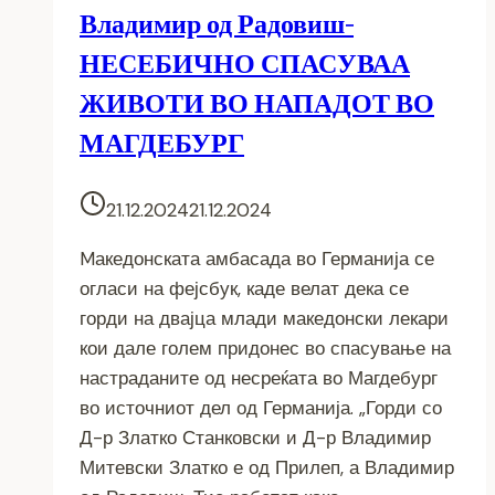
Владимир од Радовиш-
НЕСЕБИЧНО СПАСУВАА
ЖИВОТИ ВО НАПАДОТ ВО
МАГДЕБУРГ
21.12.2024
21.12.2024
Mакедонската амбасада во Германија се
огласи на фејсбук, каде велат дека се
горди на двајца млади македонски лекари
кои дале голем придонес во спасување на
настраданите од несреќата во Магдебург
во источниот дел од Германија. „Горди со
Д-р Златко Станковски и Д-р Владимир
Митевски Златко е од Прилеп, а Владимир