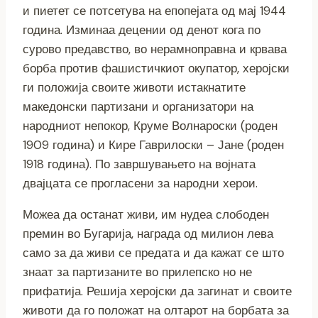
и пиетет се потсетува на епопејата од мај 1944
година. Изминаа децении од денот кога по
сурово предавство, во нерамноправна и крвава
борба против фашистичкиот окупатор, херојски
ги положија своите животи истакнатите
македонски партизани и организатори на
народниот непокор, Круме Волнароски (роден
1909 година) и Кире Гаврилоски – Јане (роден
1918 година). По завршувањето на војната
двајцата се прогласени за народни херои.
Можеа да останат живи, им нудеа слободен
премин во Бугарија, награда од милион лева
само за да живи се предата и да кажат се што
знаат за партизаните во прилепско но не
прифатија. Решија херојски да загинат и своите
животи да го положат на олтарот на борбата за