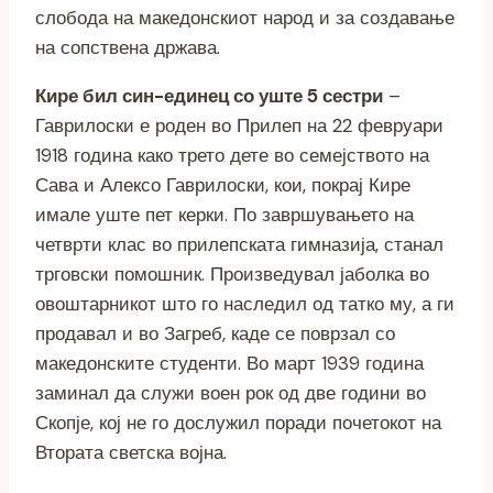
слобода на македонскиот народ и за создавање
на сопствена држава.
Кире бил син-единец со уште 5 сестри
–
Гаврилоски е роден во Прилеп на 22 февруари
1918 година како трето дете во семејството на
Сава и Алексо Гаврилоски, кои, покрај Кире
имале уште пет керки. По завршувањето на
четврти клас во прилепската гимназија, станал
трговски помошник. Произведувал јаболка во
овоштарникот што го наследил од татко му, а ги
продавал и во Загреб, каде се поврзал со
македонските студенти. Во март 1939 година
заминал да служи воен рок од две години во
Скопје, кој не го дослужил поради почетокот на
Втората светска војна.