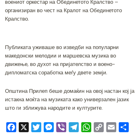
o
g
m
p
n
воениот оркестар на Обединетото Кралство –
o
er
p
k
организиран во чест на Кралот на Обединетото
Кралство.
k
Публиката уживаше во изведби на популарни
македонски мелодии и маршевска музика во
движење, во духот на пријателство и воено-
дипломатска соработка меѓу двете земји.
Општина Прилеп беше домаќин на овој настан кој ја
истакна моќта на музиката како универзален јазик
што ги зближува народите и културите.
F
X
T
M
Vi
T
W
C
E
S
a
wi
e
b
el
h
o
m
h