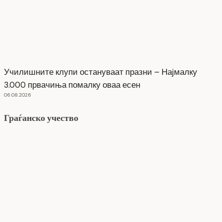
Училишните клупи остануваат празни – Најмалку
3.000 првачиња помалку оваа есен
06.08.2026
Граѓанско учество