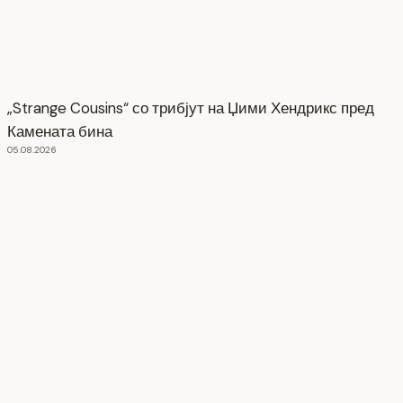
„Strange Cousins“ со трибјут на Џими Хендрикс пред
Камената бина
05.08.2026