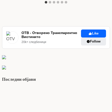
ОТВ - Отворено Транспарентно
Like
Вистинито
Follow
20k+ следбеници
Последни објави