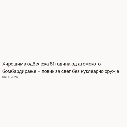
Хирошима одбележа 81 година од атомското
бомбардирање – повик за свет без нуклеарно оружје
06.08.2026