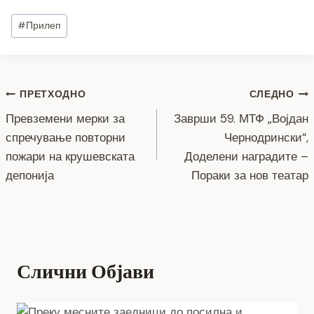
c
tt
ss
er
e
at
p
ai
ar
Post
#
Прилеп
e
er
e
gr
s
y
l
e
Tags:
b
n
a
A
Li
o
g
m
p
n
Навигација
ПРЕТХОДНО
СЛЕДНО
o
er
p
k
Превземени мерки за
Заврши 59. МТФ „Војдан
k
на
спречување повторни
Чернодрински“,
напис
пожари на крушевската
Доделени наградите –
депонија
Пораки за нов театар
Слични Објави