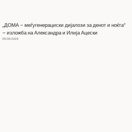
„ДОМА – меѓугенерациски дијалози за денот и ноќта“
– изложба на Александра и Илија Ацески
05.08.2026