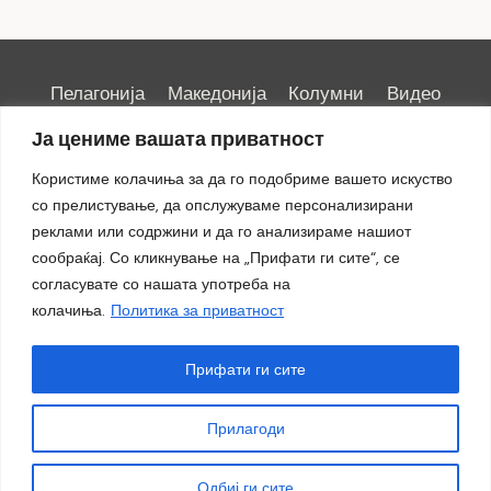
Пелагонија
Македонија
Колумни
Видео
Емисии
Култура
Здравје
Занимливости
Ја цениме вашата приватност
Спорт
ИРИС
Користиме колачиња за да го подобриме вашето искуство
со прелистување, да опслужуваме персонализирани
реклами или содржини и да го анализираме нашиот
сообраќај. Со кликнување на „Прифати ги сите“, се
Импресум
|
Маркетинг
согласувате со нашата употреба на
колачиња.
Политика за приватност
Прифати ги сите
Прилагоди
© 2018 - 2026 ОТВ
Одбиј ги сите