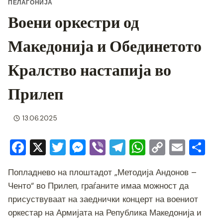
ПЕЛАГОНИЈА
Воени оркестри од
Македонија и Обединетото
Кралство настапија во
Прилеп
13.06.2025
F
X
T
M
Vi
T
W
C
E
S
a
wi
e
b
el
h
o
m
h
Попладнево на плоштадот „Методија Андонов –
c
tt
ss
er
e
at
p
ai
ar
Ченто“ во Прилеп, граѓаните имаа можност да
e
er
e
gr
s
y
l
e
присуствуваат на заеднички концерт на воениот
b
n
a
A
Li
оркестар на Армијата на Република Македонија и