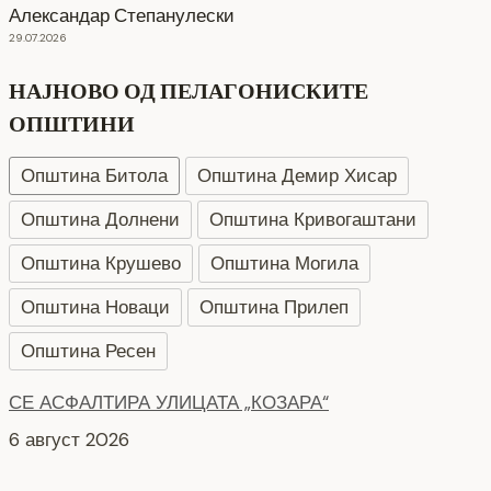
Александар Степанулески
29.07.2026
НАЈНОВО ОД ПЕЛАГОНИСКИТЕ
ОПШТИНИ
Општина Битола
Општина Демир Хисар
Општина Долнени
Општина Кривогаштани
Општина Крушево
Општина Могила
Општина Новаци
Општина Прилеп
СЕ АСФАЛТИРА УЛИЦАТА „КОЗАРА“
Општина Ресен
6 август 2026
НОВ ПАРКИНГ ПРОСТОР ВО БИТОЛА
5 август 2026