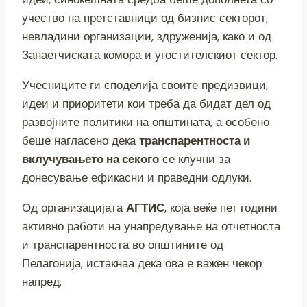
учество на претставници од бизнис секторот,
невладини организации, здруженија, како и од
Занаетчиската комора и угостителскиот сектор.
Учесниците ги споделија своите предизвици,
идеи и приоритети кои треба да бидат дел од
развојните политики на општината, а особено
беше нагласено дека
транспарентноста и
вклучувањето на секого
се клучни за
донесување ефикасни и праведни одлуки.
Од организацијата
АГТИС
, која веќе пет години
активно работи на унапредување на отчетноста
и транспарентноста во општините од
Пелагонија, истакнаа дека ова е важен чекор
напред.