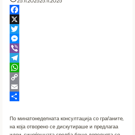
25.11.2025
25.11.2025
Facebook
X
Twitter
Messenger
Viber
Telegram
WhatsApp
Copy
Link
Email
Share
По минатонеделната консултација со граѓаните,
на која отворено се дискутираше и предлагаа
идеи, синоќешната средба беше дополнета со