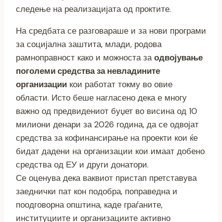
следење на реализацијата од проктите.
На средбата се разговараше и за нови програми
за социјална заштита, млади, родова
рамноправност како и можноста за
одвојување
поголеми средства за невладините
организации
кои работат токму во овие
области. Исто беше нагласено дека е многу
важно од предвидениот буџет во висина од 10
милиони денари за 2026 година, да се одвојат
средства за кофинансирање на проекти кои ќе
бидат дадени на организации кои имаат добено
средства од ЕУ и други донатори.
Се оценува дека ваквиот пристап претставува
заеднички пат кон подобра, поправедна и
поодговорна општина, каде граѓаните,
институциите и организациите активно