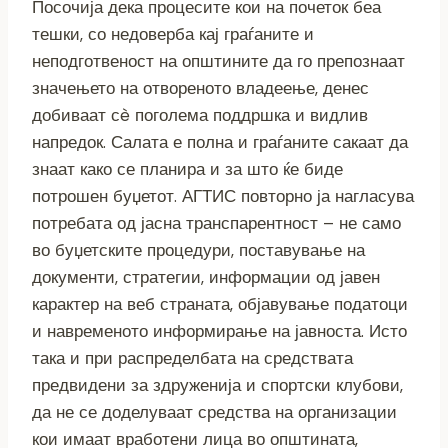
Посочија дека процесите кои на почеток беа
тешки, со недоверба кај граѓаните и
неподготвеност на општините да го препознаат
значењето на отвореното владеење, денес
добиваат сè поголема поддршка и видлив
напредок. Салата е полна и граѓаните сакаат да
знаат како се планира и за што ќе биде
потрошен буџетот. АГТИС повторно ја нагласува
потребата од јасна транспарентност – не само
во буџетските процедури, поставување на
документи, стратегии, информации од јавен
карактер на веб страната, објавување податоци
и навременото информирање на јавноста. Исто
така и при распределбата на средствата
предвидени за здруженија и спортски клубови,
да не се доделуваат средства на организации
кои имаат вработени лица во општината,