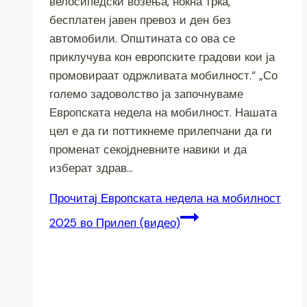
велосипедски возења, ноќна трка,
бесплатен јавен превоз и ден без
автомобили. Општината со ова се
приклучува кон европските градови кои ја
промовираат одржливата мобилност.“ „Со
големо задоволство ја започнуваме
Европската недела на мобилност. Нашата
цел е да ги поттикнеме прилепчани да ги
променат секојдневните навики и да
изберат здрав…
Прочитај
Европската недела на мобилност
2025 во Прилеп (видео)