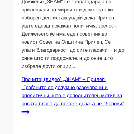
Движење „ЗНАМ“ се заблагодарија на
прилепчани за мирниот и демократски
изборен ден, истакнувајќи дека Прилеп
уште еднаш покажал политичка зрелост.
Движењето ќе има еден советник во
новиот Совет на Општина Прилеп. Се
упати благодарност до сите гласачи – и до
оние што ги поддржале, и до оние што
избрале други опции,…
Прочитај
(видео) „ЗНАМ“ – Прилеп:
„Граѓаните се делумно разочарани и
аполитични, што е дополнителен мотив за
новата власт да покаже дела, а не зборови“