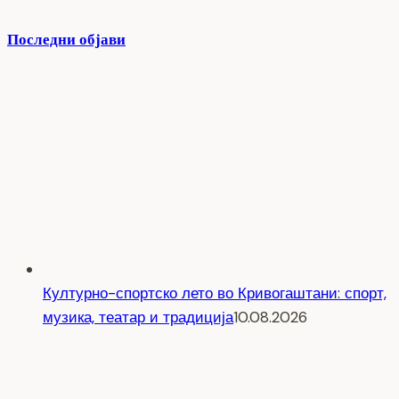
Последни објави
Културно-спортско лето во Кривогаштани: спорт,
музика, театар и традиција
10.08.2026