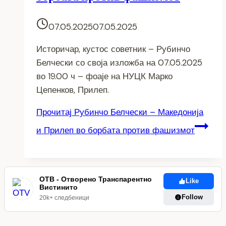
07.05.2025
07.05.2025
Историчар, кустос советник – Рубинчо
Белчески со своја изложба на 07.05.2025
во 19.00 ч – фоаје на НУЦК Марко
Цепенков, Прилеп.
Прочитај
Рубинчо Белчески – Македонија
и Прилеп во борбата против фашизмот
ОТВ - Отворено Транспарентно
Like
Вистинито
Follow
20k+ следбеници