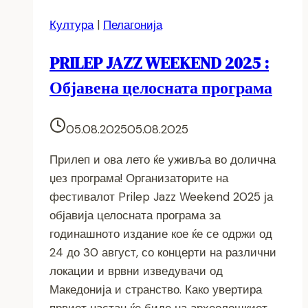
Култура
|
Пелагонија
PRILEP JAZZ WEEKEND 2025 :
Објавена целосната програма
05.08.2025
05.08.2025
Прилеп и ова лето ќе уживља во долична
џез програма! Организаторите на
фестивалот Prilep Jazz Weekend 2025 ја
објавија целосната програма за
годинашното издание кое ќе се одржи од
24 до 30 август, со концерти на различни
локации и врвни изведувачи од
Македонија и странство. Како увертира
првиот настан ќе биде на археолошкиот