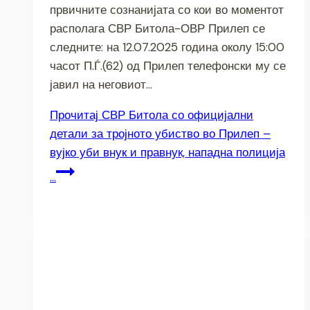
првичните сознанијата со кои во моментот
располага СВР Битола-ОВР Прилеп се
следните: на 12.07.2025 година околу 15:00
часот П.Ѓ.(62) од Прилеп телефонски му се
јавил на неговиот…
Прочитај
СВР Битола со официјални
детали за тројното убиство во Прилеп –
вујко уби внук и правнук, нападна полиција
…