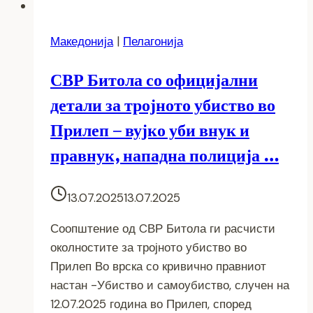
Македонија
|
Пелагонија
СВР Битола со официјални
детали за тројното убиство во
Прилеп – вујко уби внук и
правнук, нападна полиција …
13.07.2025
13.07.2025
Соопштение од CВР Битола ги расчисти
околностите за тројното убиство во
Прилеп Во врска со кривично правниот
настан -Убиство и самоубиство, случен на
12.07.2025 година во Прилеп, според