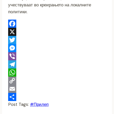
учествуваат во креирањето на локалните
политики.
Facebook
X
Twitter
Messenger
Viber
Telegram
WhatsApp
Copy
Link
Email
Post Tags:
#
Прилеп
Share