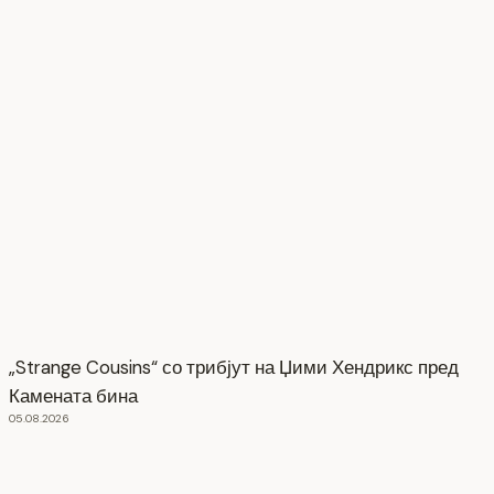
„Strange Cousins“ со трибјут на Џими Хендрикс пред
Камената бина
05.08.2026