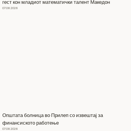
гест кон младиот математички талент Македон
07.08.2026
Општата болница во Прилеп со извештај за
финансиското работење
07.08.2026