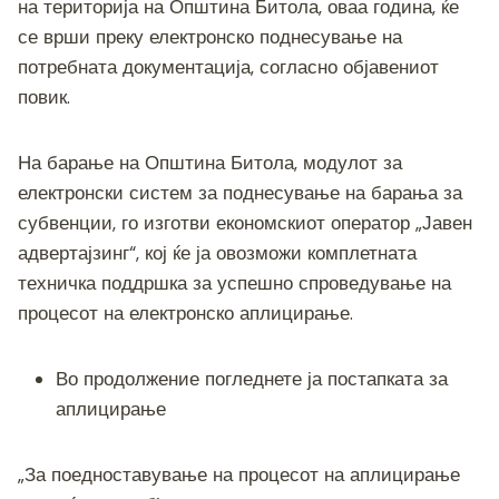
o
g
m
p
n
на територија на Општина Битола, оваа година, ќе
o
er
p
k
се врши преку електронско поднесување на
потребната документација, согласно објавениот
k
повик.
На барање на Општина Битола, модулот за
електронски систем за
поднесување на барања за
субвенции, го изготви економскиот оператор „Јавен
адвертајзинг“, кој ќе ја овозможи комплетната
техничка поддршка за успешно спроведување на
процесот на електронско аплицирање.
Во продолжение погледнете ја постапката за
аплицирање
„За поедноставување на процесот на аплицирање