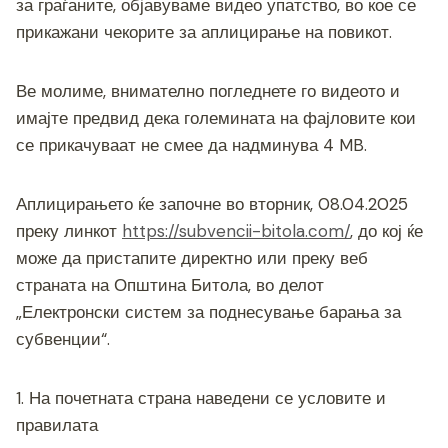
за граѓаните, објавуваме видео упатство, во кое се
прикажани чекорите за аплицирање на повикот.
Ве молиме, внимателно погледнете го видеото и
имајте предвид дека големината на фајловите кои
се прикачуваат не смее да надминува 4 MB.
Аплицирањето ќе започне во вторник, 08.04.2025
преку линкот
https://subvencii-bitola.com/
, до кој ќе
може да пристапите директно или преку веб
страната на Општина Битола, во делот
„Електронски систем за поднесување барања за
субвенции“.
1. На почетната страна наведени се условите и
правилата