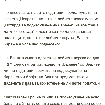
По внесување на сите податоци, продолжувате на
копчето „Испрати“, по што ќе добиете известување
„Потврда за поднесување на барање“, на кое треба
да кликнете „Да“ и чекате кратко да се запишат
податоците, по што ќе добиете порака „Вашето
барање е успешно поднесено“.
На Вашата емаил адреса, ќе добиете порака со два
ПДФ фајлови, од кои, едниот е „Барање“ со Вашите
лични податоци, времето на поднесување на
барањето и бројот на Вашиот предмет, како и
дадената изјава за користење на личните податоци.
Максимален број на обиди за поднесување на ново
барање е 3 пати, со што секое претходно барање се