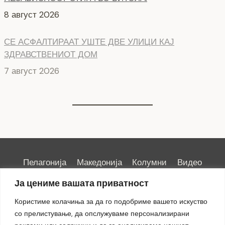
8 август 2026
СЕ АСФАЛТИРААТ УШТЕ ДВЕ УЛИЦИ КАЈ
ЗДРАВСТВEНИОТ ДОМ
7 август 2026
Пелагонија
Македонија
Колумни
Видео
Емисии
Култура
Здравје
Занимливости
Ја цениме вашата приватност
Спорт
ИРИС
Користиме колачиња за да го подобриме вашето искуство
со прелистување, да опслужуваме персонализирани