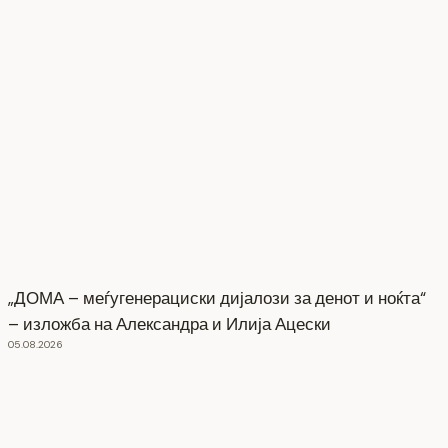
„ДОМА – меѓугенерациски дијалози за денот и ноќта“
– изложба на Александра и Илија Ацески
05.08.2026