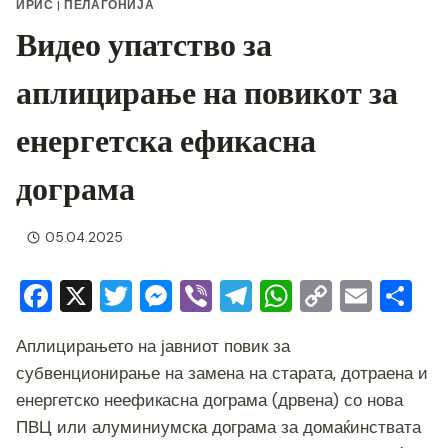
ИРИС
|
ПЕЛАГОНИЈА
Видео упатство за
аплицирање на повикот за
енергетска ефикасна
дограма
05.04.2025
F
X
T
M
Vi
T
W
C
E
S
a
wi
e
b
el
h
o
m
h
Аплицирањето на јавниот повик за
c
tt
ss
er
e
at
p
ai
ar
субвенционирање на замена на старата, дотраена и
e
er
e
gr
s
y
l
e
енергетско неефикасна дограма (дрвена) со нова
b
n
a
A
Li
ПВЦ или алуминиумска дограма за домаќинствата