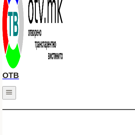
ОТВ
.