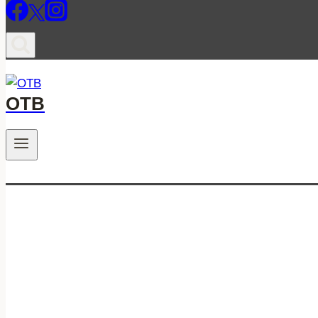
ОТВ
.