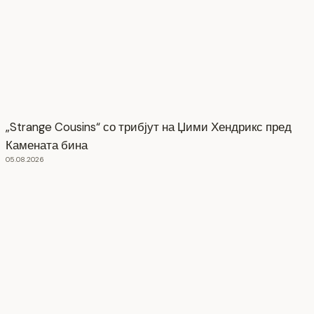
„Strange Cousins“ со трибјут на Џими Хендрикс пред
Камената бина
05.08.2026