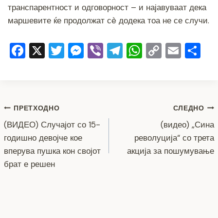
транспарентност и одговорност – и најавуваат дека
маршевите ќе продолжат сè додека тоа не се случи.
F
X
T
M
Vi
T
W
C
E
S
a
wi
e
b
el
h
o
m
h
c
tt
ss
er
e
at
p
ai
ar
e
er
e
gr
s
y
l
e
Навигација
b
n
a
A
Li
ПРЕТХОДНО
СЛЕДНО
o
g
m
p
n
(ВИДЕО) Случајот со 15-
(видео) „Сина
на
годишно девојче кое
револуција“ со трета
o
er
p
k
напис
вперува пушка кон својот
акција за пошумување
k
брат е решен