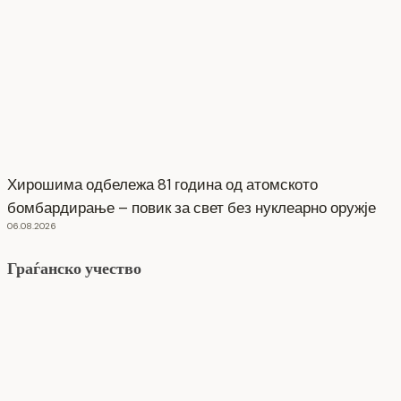
Хирошима одбележа 81 година од атомското
бомбардирање – повик за свет без нуклеарно оружје
06.08.2026
Граѓанско учество