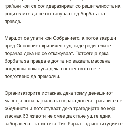
граѓани кои се солидаразираат со решителноста на
родителите да не отстапуваат од борбата за
правда.
Маршот се упати кон Собранието, а потоа заврши
пред Основниот кривичен суд, каде родителите
порачаа дека не се откажуваат. Потсетија дека
борбата за правда е долга, но ваквата масовна
поддршка покажува дека општеството не е
подготвено да премолчи.
Организаторите истакнаа дека токму денешниот
марш ја носи најсилната порака досега: граѓаните се
обединети и потсетуваат дека трагедијата во која
згаснаа 63 животи не смее да стане уште една
заборавена статистика. Тие бараат од институциите