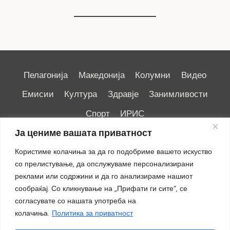
Пелагонија
Македонија
Колумни
Видео
Емисии
Култура
Здравје
Занимливости
Спорт
ИРИС
Ја цениме вашата приватност
Користиме колачиња за да го подобриме вашето искуство
со прелистување, да опслужуваме персонализирани
реклами или содржини и да го анализираме нашиот
Импресум
|
Маркетинг
сообраќај. Со кликнување на „Прифати ги сите“, се
согласувате со нашата употреба на
колачиња.
Политика за приватност