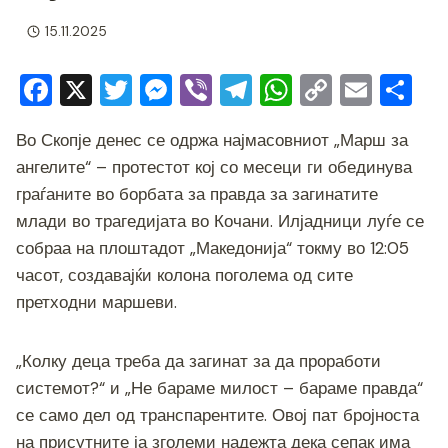
15.11.2025
F
X
T
M
Vi
T
W
C
E
S
a
wi
e
b
el
h
o
m
h
Во Скопје денес се одржа најмасовниот „Марш за
c
tt
ss
er
e
at
p
ai
ar
ангелите“ – протестот кој со месеци ги обединува
e
er
e
gr
s
y
l
e
граѓаните во борбата за правда за загинатите
b
n
a
A
Li
млади во трагедијата во Кочани. Илјадници луѓе се
o
g
m
p
n
собраа на плоштадот „Македонија“ токму во 12:05
o
er
p
k
часот, создавајќи колона поголема од сите
претходни маршеви.
k
„Колку деца треба да загинат за да проработи
системот?“ и „Не бараме милост – бараме правда“
се само дел од транспарентите. Овој пат бројноста
на присутните ја зголеми надежта дека сепак има