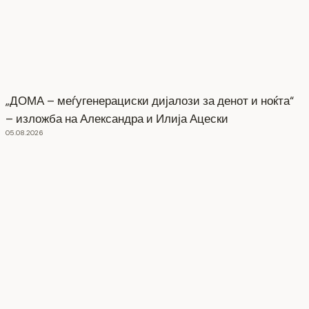
„ДОМА – меѓугенерациски дијалози за денот и ноќта“
– изложба на Александра и Илија Ацески
05.08.2026