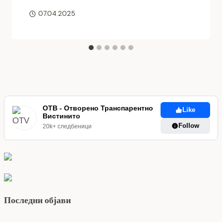
07.04.2025
ОТВ - Отворено Транспарентно
Like
Вистинито
Follow
20k+ следбеници
Последни објави