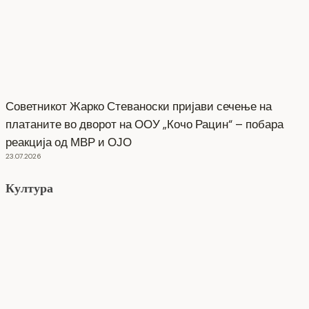
Советникот Жарко Стеваноски пријави сечење на
платаните во дворот на ООУ „Кочо Рацин“ – побара
реакција од МВР и ОЈО
23.07.2026
Култура