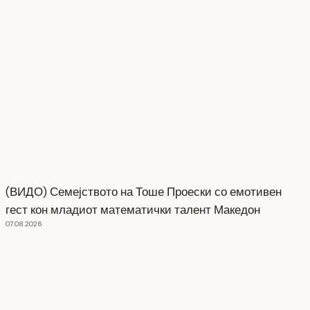
(ВИДО) Семејството на Тоше Проески со емотивен
гест кон младиот математички талент Македон
07.08.2026