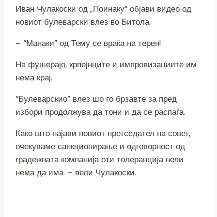
e
r
s
y
a
h
Иван Чулакоски од „Поинаку“ објави видео од
r
a
A
L
i
a
новиот булеварски влез во Битола.
m
p
i
l
r
– “Манаки” од Тему се враќа на терен!
p
n
e
На фушерајо, крпејнците и импровизациите им
k
нема крај.
“Булеварскио” влез шо го брзавте за пред
избори продолжува да тони и да се распаѓа.
Како што најави новиот претседател на совет,
очекуваме санкционирање и одговорност од
градежната компанија оти толеранција нели
нема да има. – вели Чулакоски.