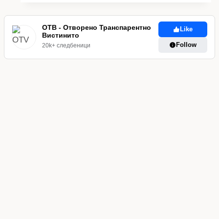
за
800
ученици
ОТВ - Отворено Транспарентно
Like
Вистинито
во
Follow
20k+ следбеници
ООУ
„Блаже
Конески“