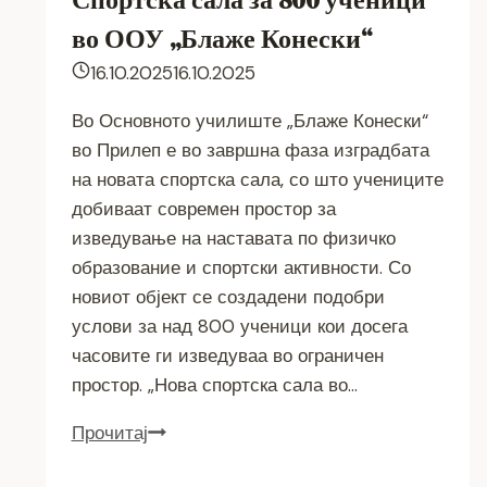
во ООУ „Блаже Конески“
16.10.2025
16.10.2025
Во Основното училиште „Блаже Конески“
во Прилеп е во завршна фаза изградбата
на новата спортска сала, со што учениците
добиваат современ простор за
изведување на наставата по физичко
образование и спортски активности. Со
новиот објект се создадени подобри
услови за над 800 ученици кои досега
часовите ги изведуваа во ограничен
простор. „Нова спортска сала во…
Спортска
Прочитај
сала