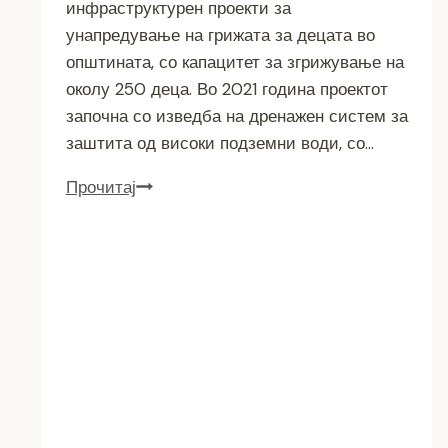
инфраструктурен проекти за
унапредување на грижата за децата во
општината, со капацитет за згрижување на
околу 250 деца. Во 2021 година проектот
започна со изведба на дренажен систем за
заштита од високи подземни води, со…
СЕ
Прочитај
ФИНАЛИЗИРА
ИЗГРАДБАТА
НА
НОВАТА
ДЕТСКА
ГРАДИНКА
ВО
ПОРАНЕШНАТА
КАСАРНА