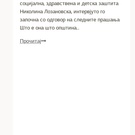
социјална, здравствена и детска заштита
Николина Лозановска, интервјуто го
започна со одговор на следните прашања
Што е она што општина…
Интервју
Прочитај
со
Николина
Лозановска
–
Советник
за
социјална,
здравствена
и
детска
заштита