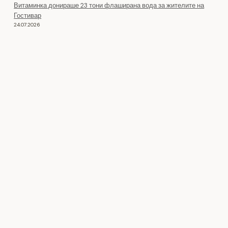
Витаминка донираше 23 тони флаширана вода за жителите на
Гостивар
24.07.2026