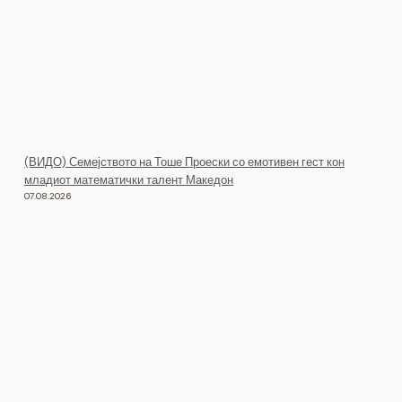
(ВИДО) Семејството на Тоше Проески со емотивен гест кон
младиот математички талент Македон
07.08.2026