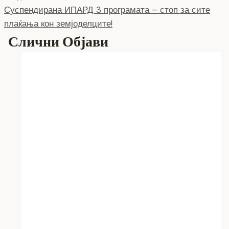
напис
Суспендирана ИПАРД 3 програмата – стоп за сите
k
плаќања кон земјоделците!
Слични Објави