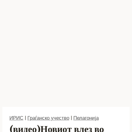
ИРИС
|
Граѓанско учество
|
Пелагонија
(видео)Новиот влез во