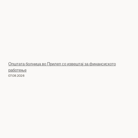
Општата болница во Прилеп со извештај за финансиското
работење
07.08.2026