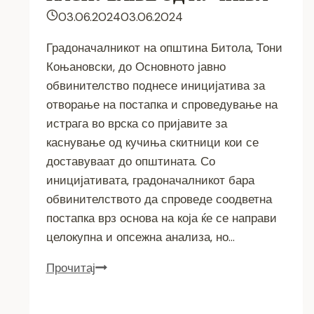
03.06.2024
03.06.2024
Градоначалникот на општина Битола, Тони
Коњановски, до Основното јавно
обвинителство поднесе иницијатива за
отворање на постапка и спроведување на
истрага во врска со пријавите за
каснување од кучиња скитници кои се
доставуваат до општината. Со
иницијативата, градоначалникот бара
обвинителството да спроведе соодветна
постапка врз основа на која ќе се направи
целокупна и опсежна анализа, но…
ОБВИНИТЕЛСТВОТО
Прочитај
ДА
ОТВОРИ