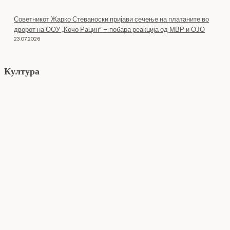
Советникот Жарко Стеваноски пријави сечење на платаните во
дворот на ООУ „Кочо Рацин“ – побара реакција од МВР и ОЈО
23.07.2026
Култура