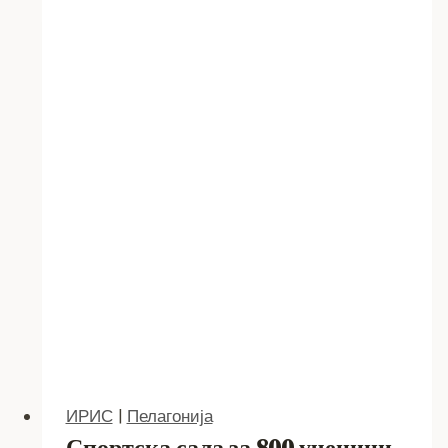
ПОСТАПКА
ВО
ВРСКА
СО
ПРИЈАВИТЕ
ЗА
КАСНУВАЊЕ
ОД
КУЧИЊА
ИРИС
|
Пелагонија
Спортска сала за 800 ученици