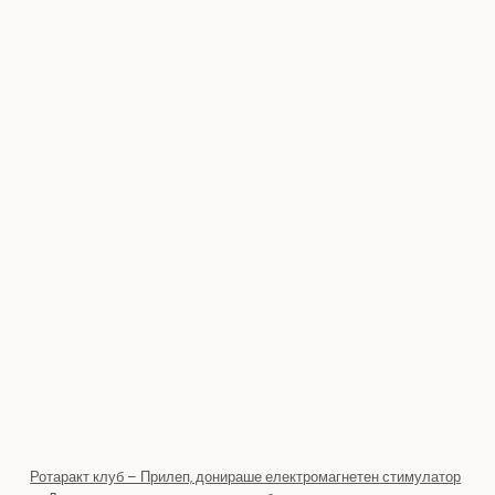
Ротаракт клуб – Прилеп, донираше електромагнетен стимулатор