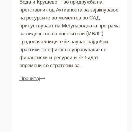
Вода и Крушево – во придружба на
претставник од Активноста за зајакнување
на ресурсите во моментов во САД
присуствуваат на Меѓународната програма
за лидерство на посетители (ИВЛП).
Градоначалниците ќе научат најдобри
практики за ефикасно управување со
финансиски и ресурси и ќе бидат
опремени со стратегии за…
РАЗМЕНА
Прочитај
НА
ИСКУСТВА
И
НОВИ
ПАРТНЕРСТВА
ЗА