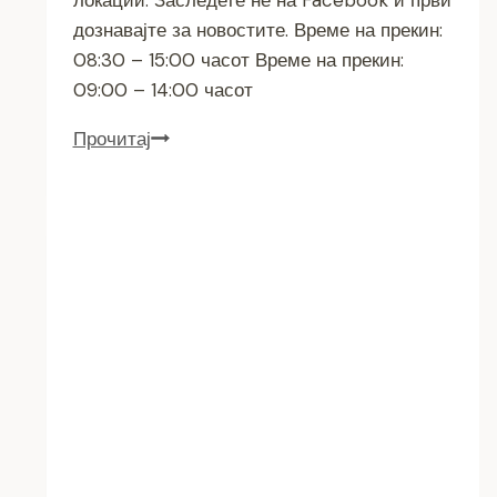
локации: Заследете нѐ на Facebook и први
дознавајте за новостите. Време на прекин:
08:30 – 15:00 часот Време на прекин:
09:00 – 14:00 часот
Без
Прочитај
струја
утре
(18.10)
ќе
останат делови
од
Прилеп