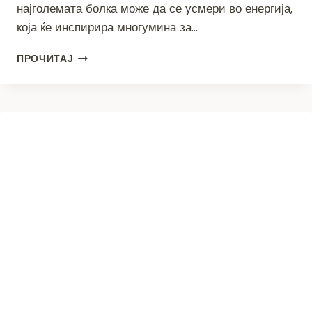
најголемата болка може да се усмери во енергија,
која ќе инспирира многумина за…
ИНТЕРВЈУ
ПРОЧИТАЈ
СО
ПЕТРА
ЛУКАРОСКА
–
„ФОКУСИРАЈ
СЕ
НА
СЕБЕ,
ЗА
СЕБЕ“