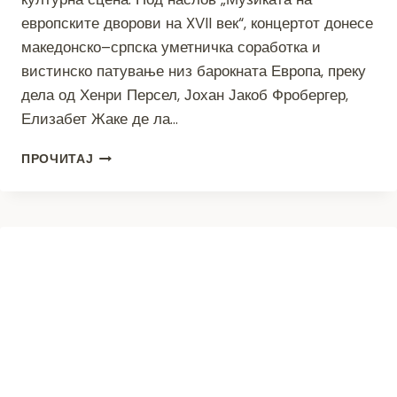
европските дворови на XVII век“, концертот донесе
македонско–српска уметничка соработка и
вистинско патување низ барокната Европа, преку
дела од Хенри Персел, Јохан Јакоб Фробергер,
Елизабет Жаке де ла…
(ВИДЕО)
ПРОЧИТАЈ
ЧЕМБАЛО
И
СОПРАН
–
ПРИЛЕПЧАНИ
„ПРОШЕТАА“
НИЗ
БАРОКНОТО
ДОБА