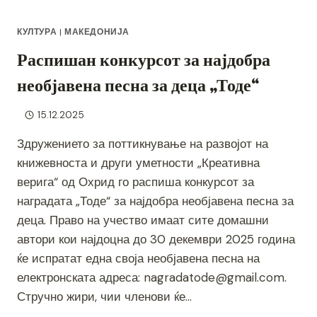
КУЛТУРА
|
МАКЕДОНИЈА
Распишан конкурсот за најдобра
необјавена песна за деца „Тоде“
15.12.2025
Здружението за поттикнување на развојот на
книжевноста и други уметности „Креативна
верига“ од Охрид го распиша конкурсот за
наградата „Тоде“ за најдобра необјавена песна за
деца. Право на учество имаат сите домашни
автори кои најдоцна до 30 декември 2025 година
ќе испратат една своја необјавена песна на
електронската адреса: nagradatode@gmail.com.
Стручно жири, чии членови ќе…