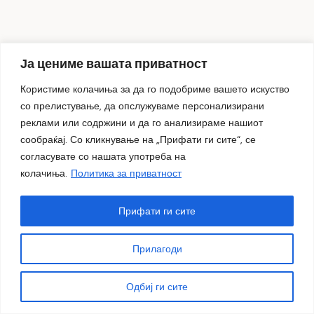
Ја цениме вашата приватност
Користиме колачиња за да го подобриме вашето искуство
со прелистување, да опслужуваме персонализирани
реклами или содржини и да го анализираме нашиот
сообраќај. Со кликнување на „Прифати ги сите“, се
„ДОМА – меѓугенерациски дијалози за денот и ноќта“
согласувате со нашата употреба на
– изложба на Александра и Илија Ацески
колачиња.
Политика за приватност
05.08.2026
Прифати ги сите
Прилагоди
Одбиј ги сите