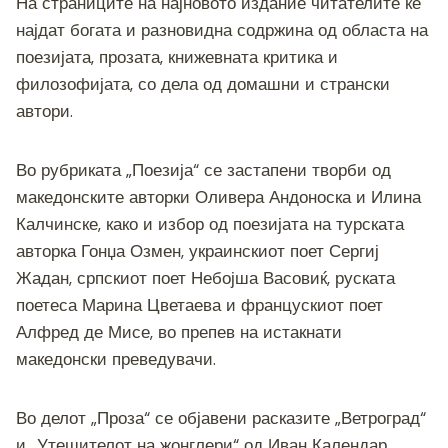
На страниците на најновото издание читателите ќе
најдат богата и разновидна содржина од областа на
поезијата, прозата, книжевната критика и
филозофијата, со дела од домашни и странски
автори.
Во рубриката „Поезија“ се застапени творби од
македонските авторки Оливера Андоноска и Илина
Калчинске, како и избор од поезијата на турската
авторка Гонџа Озмен, украинскиот поет Сергиј
Жадан, српскиот поет Небојша Васовиќ, руската
поетеса Марина Цветаева и францускиот поет
Алфред де Мисе, во препев на истакнати
македонски преведувачи.
Во делот „Проза“ се објавени расказите „Ветроград“
и „Утешителот на жонглери“ од Иван Календар