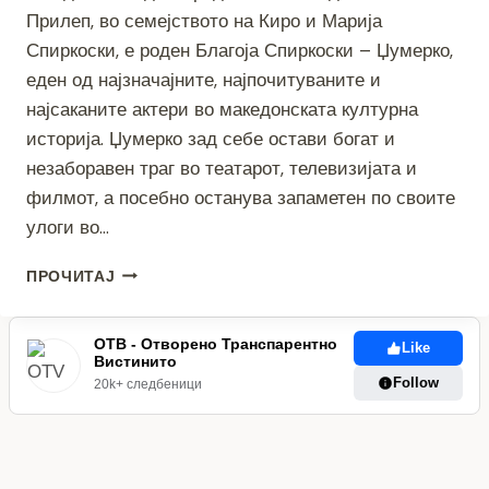
Прилеп, во семејството на Киро и Марија
Спиркоски, е роден Благоја Спиркоски – Џумерко,
еден од најзначајните, најпочитуваните и
најсаканите актери во македонската културна
историја. Џумерко зад себе остави богат и
незаборавен траг во театарот, телевизијата и
филмот, а посебно останува запаметен по своите
улоги во…
80
ПРОЧИТАЈ
ГОДИНИ
ОД
РАЃАЊЕТО
ОТВ - Отворено Транспарентно
Like
Вистинито
НА
Follow
ЏУМЕРКО
20k+ следбеници
–
ПРИЛЕПСКАТА
ЛЕГЕНДА
НА