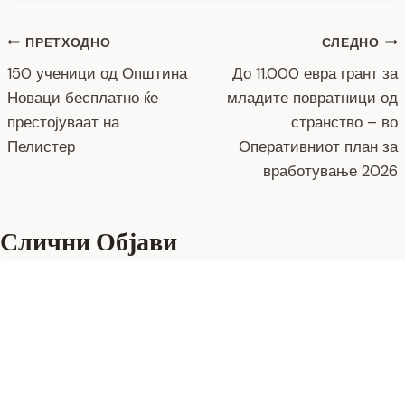
m
p
i
l
r
Навигација
ПРЕТХОДНО
СЛЕДНО
p
n
e
150 ученици од Општина
До 11.000 евра грант за
k
на
Новаци бесплатно ќе
младите повратници од
напис
престојуваат на
странство – во
Пелистер
Оперативниот план за
вработување 2026
Слични Објави