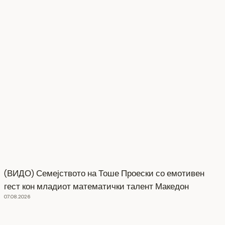
(ВИДО) Семејството на Тоше Проески со емотивен
гест кон младиот математички талент Македон
07.08.2026