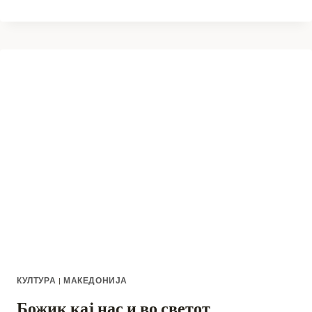
АКЦИЈА
ВО
СОУ
РИСТЕ
РИСТЕСКИ
РИЧКО
ОД
ПРИЛЕП
КУЛТУРА
|
МАКЕДОНИЈА
Божик кај нас и во светот