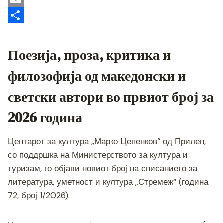
r
n
r
e
a
o
E
g
g
t
p
m
S
e
r
s
y
a
h
Поезија, проза, критика и
r
a
A
L
i
a
филозофија од македонски и
m
p
i
l
r
светски автори во првиот број за
p
n
e
k
2026 година
Центарот за култура „Марко Цепенков“ од Прилеп,
со поддршка на Министерството за култура и
туризам, го објави новиот број на списанието за
литература, уметност и култура „Стремеж“ (година
72, број 1/2026).