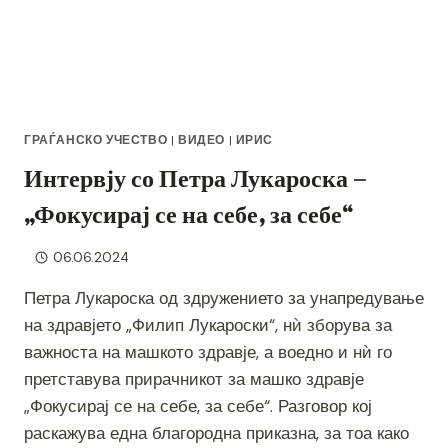
ГРАЃАНСКО УЧЕСТВО
|
ВИДЕО
|
ИРИС
Интервју со Петра Лукароска –
„Фокусирај се на себе, за себе“
06.06.2024
Петра Лукароска од здружението за унапредување
на здравјето „Филип Лукароски“, нѝ зборува за
важноста на машкото здравје, а воедно и нѝ го
претставува прирачникот за машко здравје
„Фокусирај се на себе, за себе“. Разговор кој
раскажува една благородна приказна, за тоа како