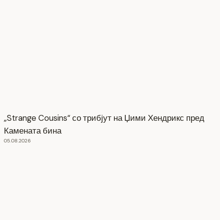
„Strange Cousins“ со трибјут на Џими Хендрикс пред
Камената бина
05.08.2026