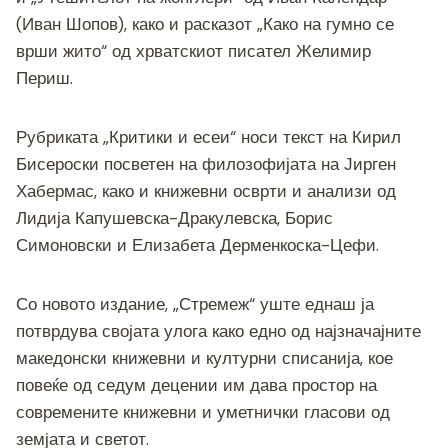
(Иван Шопов), како и расказот „Како на гумно се
врши жито“ од хрватскиот писател Желимир
Периш.
Рубриката „Критики и есеи“ носи текст на Кирил
Бисероски посветен на филозофијата на Јирген
Хабермас, како и книжевни осврти и анализи од
Лидија Капушевска-Дракулевска, Борис
Симоновски и Елизабета Дерменкоска-Цефи.
Со новото издание, „Стремеж“ уште еднаш ја
потврдува својата улога како едно од најзначајните
македонски книжевни и културни списанија, кое
повеќе од седум децении им дава простор на
современите книжевни и уметнички гласови од
земјата и светот.