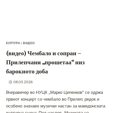
КУЛТУРА
|
ВИДЕО
(видео) Чембало и сопран –
Прилепчани „прошетаа“ низ
барокното доба
08.05.2026
Вчеравечер во НУЦК „Марко Цепенков“ се одржа
првиот концерт со чембало во Прилеп, редок и
особено значаен музички настан за македонската
културна сцена. Под наслов „Музиката на