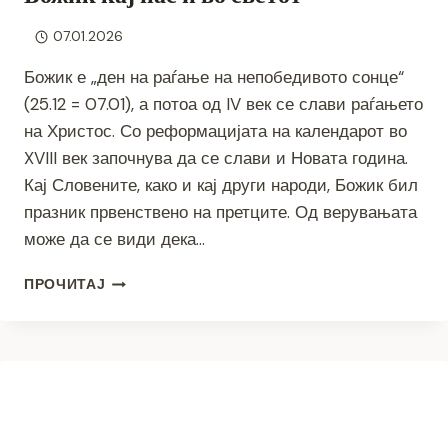
07.01.2026
Божик е „ден на раѓање на непобедивото сонце“
(25.12 = 07.01), а потоа од IV век се слави раѓањето
на Христос. Со реформацијата на календарот во
XVIII век започнува да се слави и Новата година.
Кај Словените, како и кај други народи, Божик бил
празник првенствено на претците. Од верувањата
може да се види дека…
БОЖИК
ПРОЧИТАЈ
КАЈ
НАС
И
ВО
СВЕТОТ