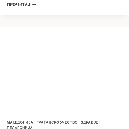
РАСПИШАН
ПРОЧИТАЈ
КОНКУРСОТ
ЗА
НАЈДОБРА
НЕОБЈАВЕНА
ПЕСНА
ЗА
ДЕЦА
„ТОДЕ“
МАКЕДОНИЈА
|
ГРАЃАНСКО УЧЕСТВО
|
ЗДРАВЈЕ
|
ПЕЛАГОНИЈА