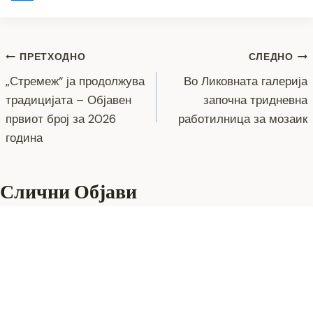
g
g
t
p
m
S
e
r
s
y
a
h
Навигација
r
a
A
L
i
a
ПРЕТХОДНО
СЛЕДНО
m
p
i
l
r
„Стремеж“ ја продолжува
Во Ликовната галерија
на
традицијата – Објавен
започна тридневна
p
n
e
напис
првиот број за 2026
работилница за мозаик
k
година
Слични Објави