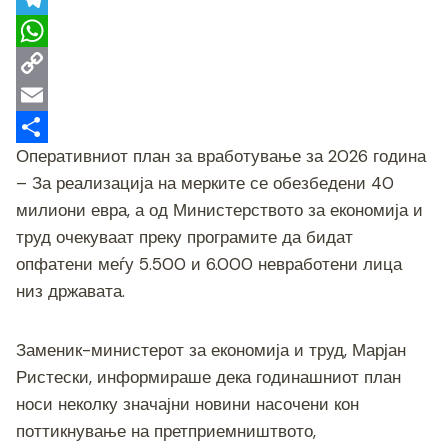
o
t
s
i
T
o
t
s
b
e
W
k
e
e
e
l
h
C
r
n
r
e
a
o
E
Оперативниот план за вработување за 2026 година
g
g
t
p
m
S
– За реализација на мерките се обезбедени 40
e
r
s
y
a
h
милиони евра, а од Министерството за економија и
r
a
A
L
i
a
труд очекуваат преку програмите да бидат
m
p
i
l
r
опфатени меѓу 5.500 и 6.000 невработени лица
p
n
e
низ државата.
k
Заменик-министерот за економија и труд, Марјан
Ристески, информираше дека годинашниот план
носи неколку значајни новини насочени кон
поттикнување на претприемништвото,