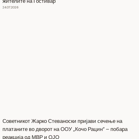
жителите на Гостивар
24.07.2026
Советникот Жарко Стеваноски пријави сечење на
платаните во дворот на ООУ „Кочо Рацин“ – побара
реакција од МВР и ОЈО