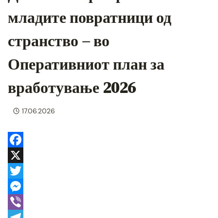
младите повратници од
странство – во
Оперативниот план за
вработување 2026
17.06.2026
F
a
X
c
T
e
w
M
b
i
e
V