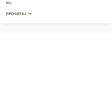
во…
СПРЕЧЕН
ПРОЧИТАЈ
ОБИД
ЗА
ШВЕРЦ
НА
ЛОВЕЧКА
МУНИЦИЈА
НА
ГП
СТАР
ДОЈРАН
–
УАПСЕНИ
ТРИ
ЛИЦА