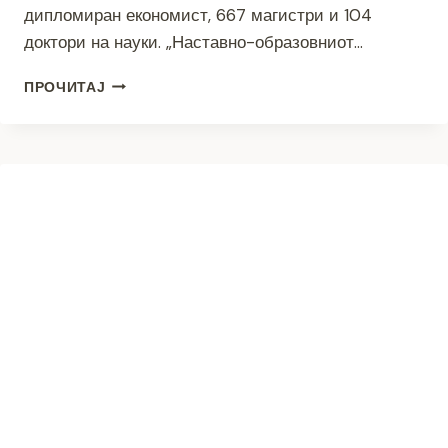
дипломиран економист, 667 магистри и 104
доктори на науки. „Наставно-образовниот…
ЕКОНОМСКИОТ
ПРОЧИТАЈ
ФАКУЛТЕТ
ВО
ПРИЛЕП
ОДБЕЛЕЖА
65
ГОДИНИ
ПОСТОЕЊЕ