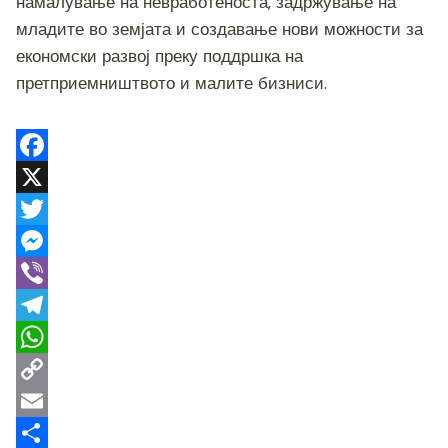
намалување на невработеноста, задржување на
младите во земјата и создавање нови можности за
економски развој преку поддршка на
претприемништвото и малите бизниси.
F
a
X
c
T
e
w
M
b
i
e
V
o
t
s
i
T
o
t
s
b
e
W
k
e
e
e
l
h
C
r
n
r
e
a
o
E