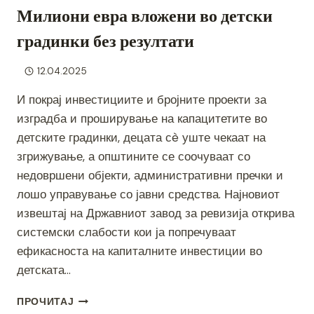
Милиони евра вложени во детски
градинки без резултати
12.04.2025
И покрај инвестициите и бројните проекти за
изградба и проширување на капацитетите во
детските градинки, децата сè уште чекаат на
згрижување, а општините се соочуваат со
недовршени објекти, административни пречки и
лошо управување со јавни средства. Најновиот
извештај на Државниот завод за ревизија открива
системски слабости кои ја попречуваат
ефикасноста на капиталните инвестиции во
детската…
МИЛИОНИ
ПРОЧИТАЈ
ЕВРА