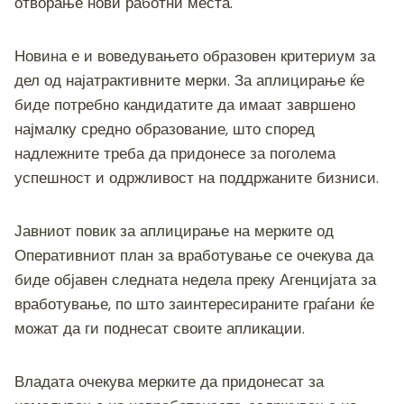
отворање нови работни места.
Новина е и воведувањето образовен критериум за
дел од најатрактивните мерки. За аплицирање ќе
биде потребно кандидатите да имаат завршено
најмалку средно образование, што според
надлежните треба да придонесе за поголема
успешност и одржливост на поддржаните бизниси.
Јавниот повик за аплицирање на мерките од
Оперативниот план за вработување се очекува да
биде објавен следната недела преку Агенцијата за
вработување, по што заинтересираните граѓани ќе
можат да ги поднесат своите апликации.
Владата очекува мерките да придонесат за