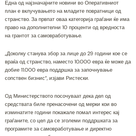
Една од најзначајните новини во Оперативниот
план е вклучувањето на младите повратници од
странство. За првпат оваа категорија граѓани ќе има
право на дополнителни 10 проценти од вредноста
на грантот за самовработување.
„Доколку станува збор за лице до 29 години кое се
враќа од странство, наместо 10.000 евра ќе може да
добие 11.000 евра поддршка за започнување
сопствен бизнис“, изјави Ристески.
Од Министерството посочуваат дека дел од
средствата биле пренасочени од мерки кои во
изминатите години покажале помал интерес кај
граѓаните, со цел да се зголеми поддршката за
програмите за самовработување и директно