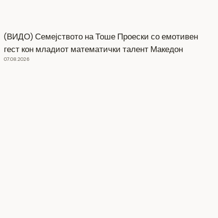
(ВИДО) Семејството на Тоше Проески со емотивен
гест кон младиот математички талент Македон
07.08.2026