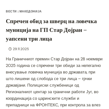
ВЕСТИ
|
МАКЕДОНИЈА
Спречен обид за шверц на ловечка
муниција на ГП Стар Дојран –
уапсени три лица
29.11.2025
На Граничниот премин Стар Дојран на 28 ноември
2025 година се спречени три обиди за нелегално
внесување ловечка муниција во државата, при
што лишени од слобода се три лица – грчки
државјани. Полициски службеници од
Регионалниот центар за гранични работи Југ, во
координација со царинските служби и
припадници на ФРОНТЕКС, при контрола за влез