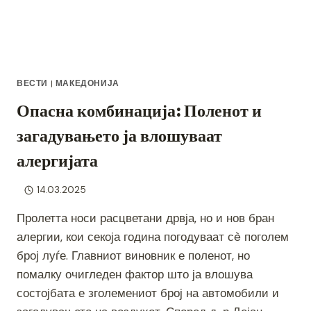
ВЕСТИ
|
МАКЕДОНИЈА
Опасна комбинација: Поленот и
загадувањето ја влошуваат
алергијата
14.03.2025
Пролетта носи расцветани дрвја, но и нов бран
алергии, кои секоја година погодуваат сè поголем
број луѓе. Главниот виновник е поленот, но
помалку очигледен фактор што ја влошува
состојбата е зголемениот број на автомобили и