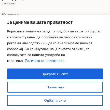
23.07.2026
Култура
Ја цениме вашата приватност
Користиме колачиња за да го подобриме вашето искуство
со прелистување, да опслужуваме персонализирани
реклами или содржини и да го анализираме нашиот
сообраќај. Со кликнување на „Прифати ги сите“, се
согласувате со нашата употреба на
колачиња.
Политика за приватност
Прифати ги сите
Прилагоди
Одбиј ги сите
„Strange Cousins“ со трибјут на Џими Хендрикс пред
Камената бина