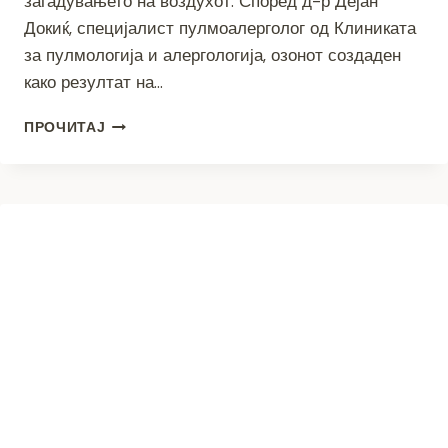
загадувањето на воздухот. Според д-р Дејан
Докиќ, специјалист пулмоалерголог од Клиниката
за пулмологија и алергологија, озонот создаден
како резултат на…
ОПАСНА
ПРОЧИТАЈ
КОМБИНАЦИЈА:
ПОЛЕНОТ
И
ЗАГАДУВАЊЕТО
ЈА
ВЛОШУВААТ
АЛЕРГИЈАТА