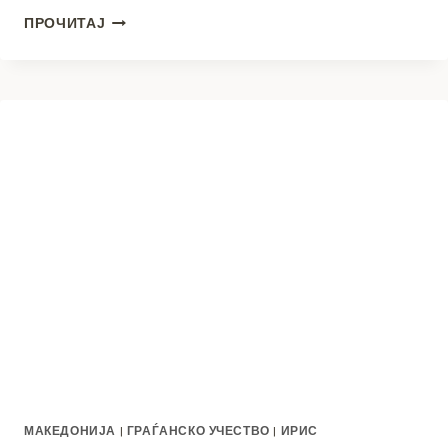
ПРВА
ПРОЧИТАЈ
СПЕЦИЈАЛНО
УРЕДЕНА
ПРОСТОРИЈА
ЗА
РАЗГОВОР
СО
ДЕЦА-
ЖРТВИ
И
СВЕДОЦИ
ВО
СВР
БИТОЛА
МАКЕДОНИЈА
|
ГРАЃАНСКО УЧЕСТВО
|
ИРИС