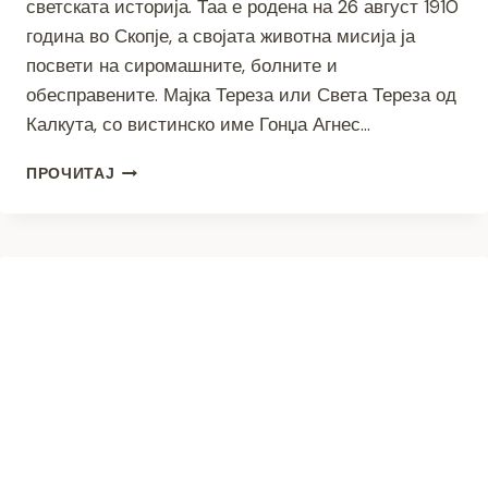
светската историја. Таа е родена на 26 август 1910
година во Скопје, а својата животна мисија ја
посвети на сиромашните, болните и
обесправените. Мајка Тереза или Света Тереза од
Калкута, со вистинско име Гонџа Агнес…
115
ПРОЧИТАЈ
ГОДИНИ
ОД
РАЃАЊЕТО
НА
МАЈКА
ТЕРЕЗА
–
СИМБОЛ
НА
МИЛОСРДИЕТО
И
ЧОВЕЧНОСТА