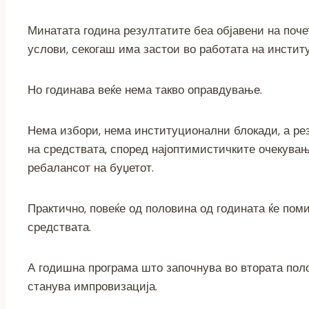
Минатата година резултатите беа објавени на почет
услови, секогаш има застои во работата на инстит
Но годинава веќе нема такво оправдување.
Нема избори, нема институционални блокади, а рез
на средствата, според најоптимистичките очекувања,
ребалансот на буџетот.
Практично, повеќе од половина од годината ќе пом
средствата.
А годишна програма што започнува во втората поло
станува импровизација.