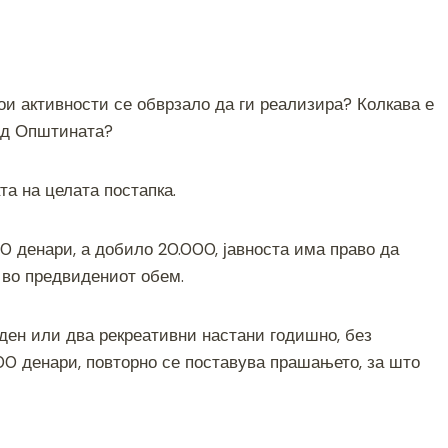
ои активности се обврзало да ги реализира? Колкава е
 од Општината?
та на целата постапка.
0 денари, а добило 20.000, јавноста има право да
 во предвидениот обем.
еден или два рекреативни настани годишно, без
00 денари, повторно се поставува прашањето, за што