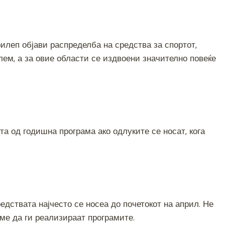
S
h
рилеп објави распределба на средства за спортот,
ar
олем, а за овие области се издвоени значително повеќе
e
а од годишна програма ако одлуките се носат, кога
едствата најчесто се носеа до почетокот на април. Не
ме да ги реализираат програмите.