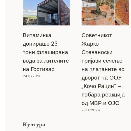
Витаминка
Советникот
донираше 23
Жарко
тони флаширана
Стеваноски
вода за жителите
пријави сечење
на Гостивар
на платаните во
24.07.2026
дворот на ООУ
„Кочо Рацин“ –
побара реакција
од МВР и ОЈО
23.07.2026
Култура