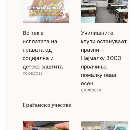
Во тек е
Училишните
исплатата на
клупи остануваат
правата од
празни –
социјална и
Најмалку 3.000
детска заштита
првачиња
06.08.2026
помалку оваа
есен
06.08.2026
Граѓанско учество