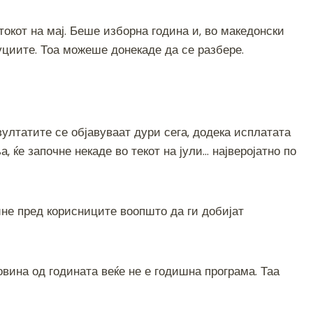
окот на мај. Беше изборна година и, во македонски
уциите. Тоа можеше донекаде да се разбере.
ултатите се објавуваат дури сега, додека исплатата
 ќе започне некаде во текот на јули… најверојатно по
ине пред корисниците воопшто да ги добијат
вина од годината веќе не е годишна програма. Таа