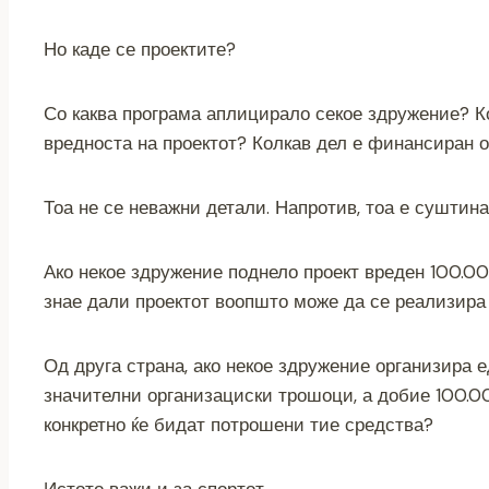
Но каде се проектите?
Со каква програма аплицирало секое здружение? К
вредноста на проектот? Колкав дел е финансиран
Тоа не се неважни детали. Напротив, тоа е суштина
Ако некое здружение поднело проект вреден 100.00
знае дали проектот воопшто може да се реализира
Од друга страна, ако некое здружение организира 
значителни организациски трошоци, а добие 100.0
конкретно ќе бидат потрошени тие средства?
Истото важи и за спортот.