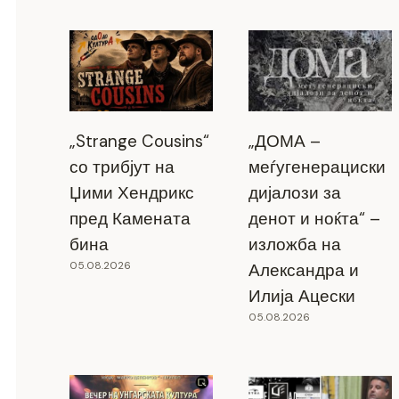
„Strange Cousins“
„ДОМА –
со трибјут на
меѓугенерациски
Џими Хендрикс
дијалози за
пред Камената
денот и ноќта“ –
бина
изложба на
05.08.2026
Александра и
Илија Ацески
05.08.2026