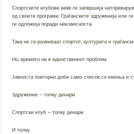
Спортските клубови веќе ги запвршија натпревару
од своите програми. Граѓанските здруженија или г
ги одложија поради неизвесноста.
Така не се развиваат спортот, културата и граѓански
Но, времето не е единствениот проблем.
Јавноста повторно доби само список со имиња и с
Здружение – толку денари.
Спортски клуб – толку денари.
И толку.