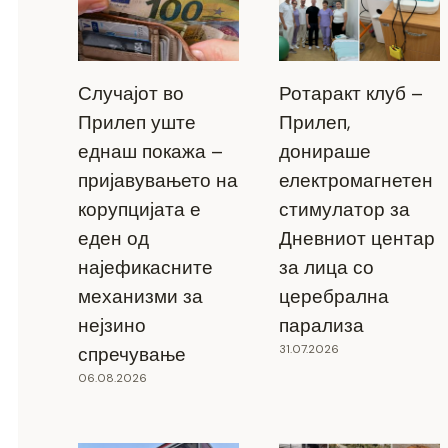
Случајот во
Ротаракт клуб –
Прилеп уште
Прилеп,
еднаш покажа –
донираше
пријавувањето на
електромагнетен
корупцијата е
стимулатор за
еден од
Дневниот центар
најефикасните
за лица со
механизми за
церебрална
нејзино
парализа
31.07.2026
спречување
06.08.2026