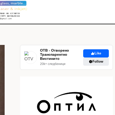
ОТВ - Отворено
Like
Транспарентно
Вистинито
Follow
20k+ следбеници