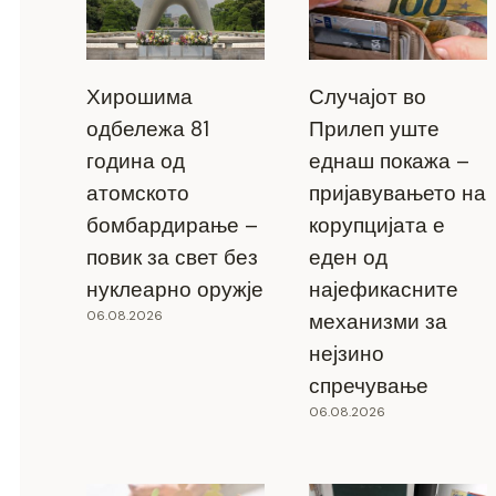
Хирошима
Случајот во
одбележа 81
Прилеп уште
година од
еднаш покажа –
атомското
пријавувањето на
бомбардирање –
корупцијата е
повик за свет без
еден од
нуклеарно оружје
најефикасните
06.08.2026
механизми за
нејзино
спречување
06.08.2026