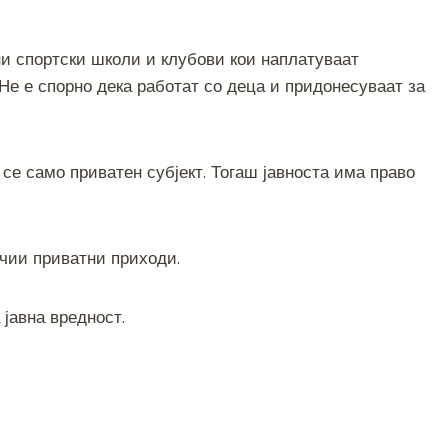
и спортски школи и клубови кои наплатуваат
 Не е спорно дека работат со деца и придонесуваат за
 се само приватен субјект. Тогаш јавноста има право
ечии приватни приходи.
 јавна вредност.