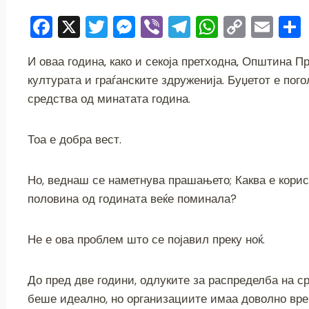
F
X
T
M
Vi
T
W
C
E
a
wi
e
b
el
h
o
m
И оваа година, како и секоја претходна, Општина П
c
tt
ss
er
e
at
p
ai
културата и граѓанските здруженија. Буџетот е пог
e
er
e
gr
s
y
l
средства од минатата година.
b
n
a
A
Li
o
g
m
p
n
Тоа е добра вест.
o
er
p
k
k
Но, веднаш се наметнува прашањето; Каква е корист
половина од годината веќе поминала?
Не е ова проблем што се појавил преку ноќ.
До пред две години, одлуките за распределба на ср
беше идеално, но организациите имаа доволно вре