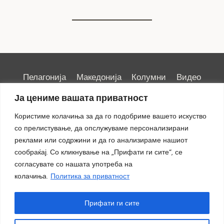
Пелагонија
Македонија
Колумни
Видео
Емисии
Култура
Здравје
Занимливости
Ја цениме вашата приватност
Спорт
ИРИС
Користиме колачиња за да го подобриме вашето искуство
со прелистување, да опслужуваме персонализирани
реклами или содржини и да го анализираме нашиот
сообраќај. Со кликнување на „Прифати ги сите“, се
Импресум
|
Маркетинг
согласувате со нашата употреба на
колачиња.
Политика за приватност
Прифати ги сите