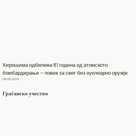
Хирошима одбележа 81 година од атомското
бомбардирање – повик за свет без нуклеарно оружје
06.08.2026
Граѓанско учество