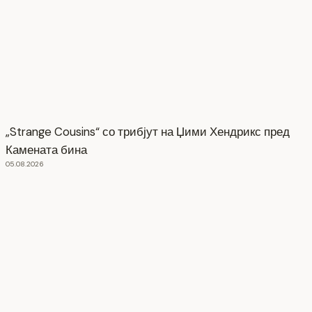
„Strange Cousins“ со трибјут на Џими Хендрикс пред
Камената бина
05.08.2026