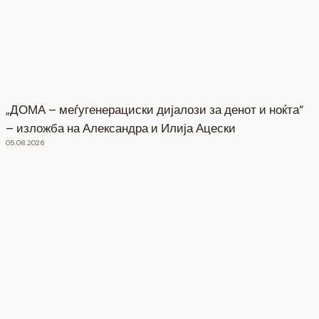
„ДОМА – меѓугенерациски дијалози за денот и ноќта“
– изложба на Александра и Илија Ацески
05.08.2026