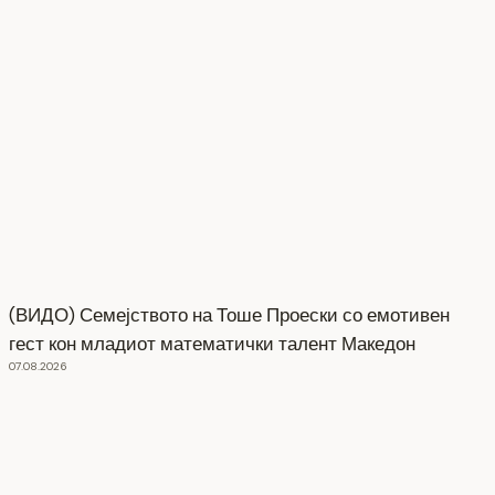
(ВИДО) Семејството на Тоше Проески со емотивен
гест кон младиот математички талент Македон
07.08.2026