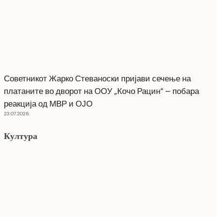
Советникот Жарко Стеваноски пријави сечење на
платаните во дворот на ООУ „Кочо Рацин“ – побара
реакција од МВР и ОЈО
23.07.2026
Култура