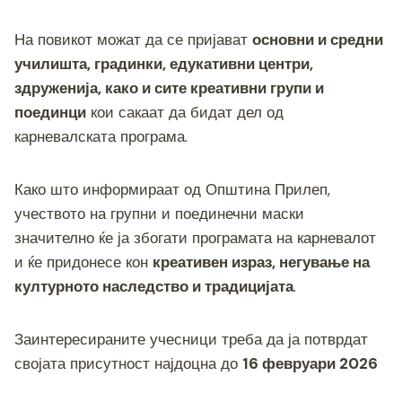
k
На повикот можат да се пријават
основни и средни
училишта, градинки, едукативни центри,
здруженија, како и сите креативни групи и
поединци
кои сакаат да бидат дел од
карневалската програма.
Како што информираат од Општина Прилеп,
учеството на групни и поединечни маски
значително ќе ја збогати програмата на карневалот
и ќе придонесе кон
креативен израз, негување на
културното наследство и традицијата
.
Заинтересираните учесници треба да ја потврдат
својата присутност најдоцна до
16 февруари 2026