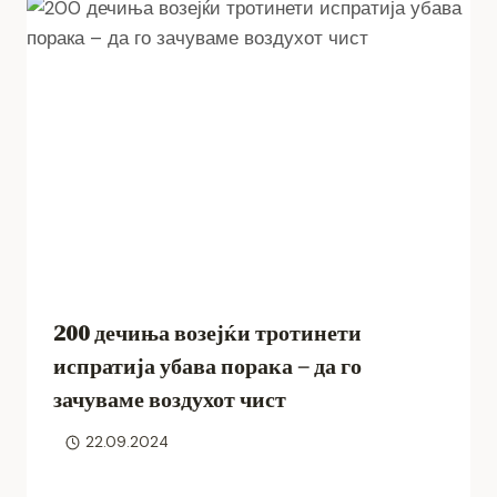
200 дечиња возејќи тротинети
испратија убава порака – да го
зачуваме воздухот чист
22.09.2024