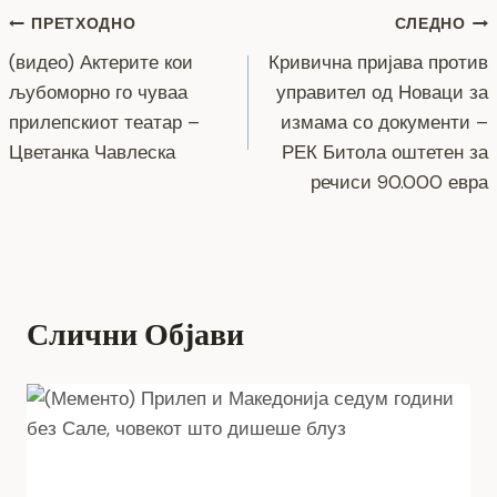
o
g
m
p
n
Навигација
ПРЕТХОДНО
СЛЕДНО
o
er
p
k
(видео) Актерите кои
Кривична пријава против
k
на
љубоморно го чуваа
управител од Новаци за
напис
прилепскиот театар –
измама со документи –
Цветанка Чавлеска
РЕК Битола оштетен за
речиси 90.000 евра
Слични Објави