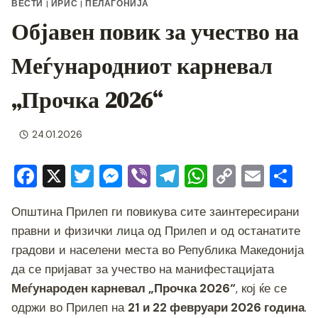
ВЕСТИ
|
ИРИС
|
ПЕЛАГОНИЈА
Објавен повик за учество на
Меѓународниот карневал
„Прочка 2026“
24.01.2026
F
X
T
M
Vi
T
W
C
E
S
a
wi
e
b
el
h
o
m
h
Општина Прилеп ги повикува сите заинтересирани
c
tt
ss
er
e
at
p
ai
ar
правни и физички лица од Прилеп и од останатите
e
er
e
gr
s
y
l
e
градови и населени места во Република Македонија
b
n
a
A
Li
да се пријават за учество на манифестацијата
o
g
m
p
n
Меѓународен карневал „Прочка 2026“
, кој ќе се
o
er
p
k
одржи во Прилеп на
21 и 22 февруари 2026 година
.