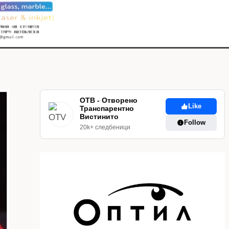
ОТВ - Отворено
Like
Транспарентно
Вистинито
Follow
20k+ следбеници