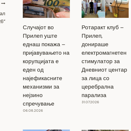
вал
26“
Случајот во
Ротаракт клуб –
Прилеп уште
Прилеп,
еднаш покажа –
донираше
пријавувањето на
електромагнетен
корупцијата е
стимулатор за
еден од
Дневниот центар
најефикасните
за лица со
механизми за
церебрална
нејзино
парализа
31.07.2026
спречување
06.08.2026