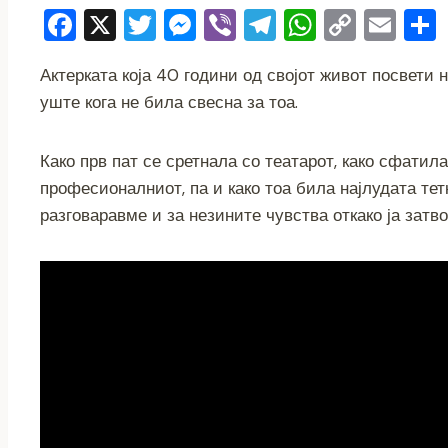
F
X
T
M
Vi
T
W
C
E
a
wi
e
b
el
h
o
m
Актерката која 40 години од својот живот посвети 
c
tt
ss
er
e
at
p
ai
уште кога не била свесна за тоа.
e
er
e
gr
s
y
l
b
n
a
A
Li
Како прв пат се сретнала со театарот, како сфатила
o
g
m
p
n
професионалниот, па и како тоа била најлудата тет
o
er
p
k
разговаравме и за незините чувства откако ја затв
k