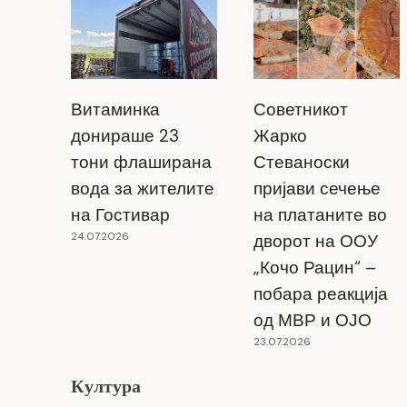
Витаминка
Советникот
Ќе се реставрира црквата „Успение
донираше 23
Жарко
на Пресвета Богородица“ – Трескавец
тони флаширана
Стеваноски
(видео)
вода за жителите
пријави сечење
10.04.2025
на Гостивар
на платаните во
24.07.2026
дворот на ООУ
„Кочо Рацин“ –
побара реакција
од МВР и ОЈО
23.07.2026
Култура