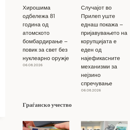
Хирошима
Случајот во
одбележа 81
Прилеп уште
година од
еднаш покажа –
атомското
пријавувањето на
бомбардирање –
корупцијата е
повик за свет без
еден од
нуклеарно оружје
најефикасните
06.08.2026
механизми за
нејзино
спречување
06.08.2026
Граѓанско учество