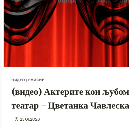
ВИДЕО
|
ЕМИСИИ
(видео) Актерите кои љубом
театар – Цветанка Чавлеск
23.01.2026