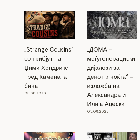
„Strange Cousins“
„ДОМА –
со трибјут на
меѓугенерациски
Џими Хендрикс
дијалози за
пред Камената
денот и ноќта“ –
бина
изложба на
05.08.2026
Александра и
Илија Ацески
05.08.2026