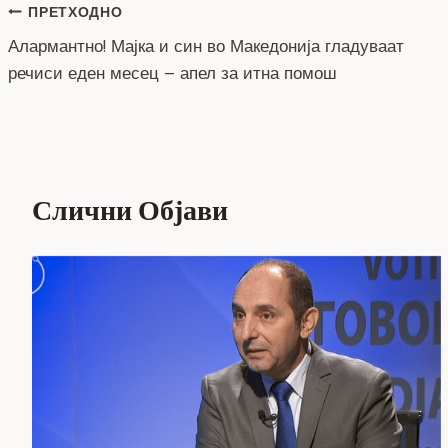
b
n
a
A
Li
Навигација
ПРЕТХОДНО
o
g
m
p
n
Алармантно! Мајка и син во Македонија гладуваат
на
o
er
p
k
речиси еден месец – апел за итна помош
напис
k
Слични Објави