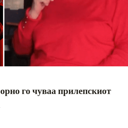
орно го чуваа прилепскиот
а