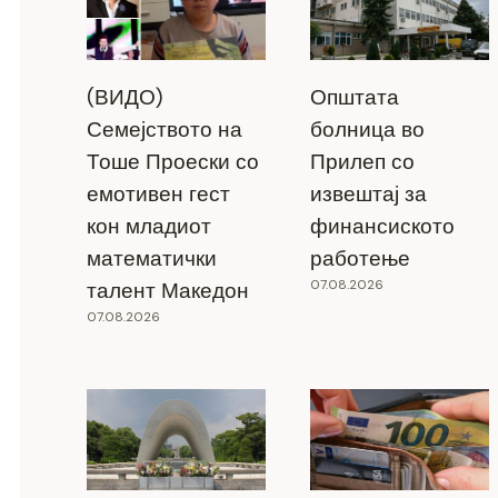
(ВИДО)
Општата
Семејството на
болница во
Тоше Проески со
Прилеп со
емотивен гест
извештај за
кон младиот
финансиското
математички
работење
07.08.2026
талент Македон
07.08.2026