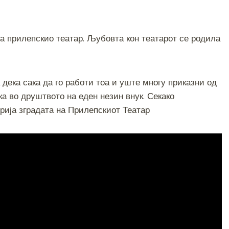
S
h
на прилепскио театар. Љубовта кон театарот се родила
ar
e
 дека сака да го работи тоа и уште многу приказни од
ка во друштвото на еден незин внук. Секако
орија зградата на Прилепскиот Театар