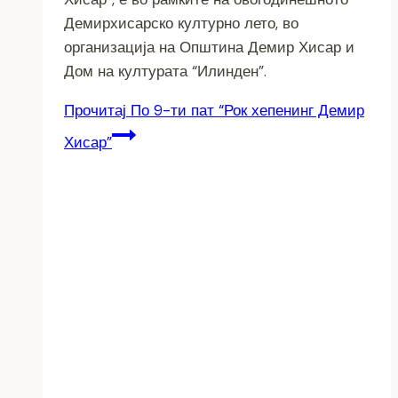
Демирхисарско културно лето, во
организација на Општина Демир Хисар и
Дом на културата “Илинден”.
Прочитај
По 9-ти пат “Рок хепенинг Демир
Хисар”