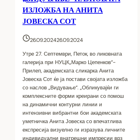
ИЗЛОЖБА НА АНИТА
ЈОВЕСКА СОТ
26.09.2024
26.09.2024
Утре 27. Септември, Петок, во ликовната
галерија при НУЦК„Марко Цепенков“-
Прилеп, академската сликарка Анита
Јовеска Сот ќе ја постави својата изложба
со наслов „Видување“. „Обликувајќи ги
комплексните форми креирани со помош
на динамични контурни линии и
интензивни вибрантни бои академската
уметничка Анита Јовеска со впечатлива
експресија визуелно ги изразува личните
индивидуални внатрешни импресии врз