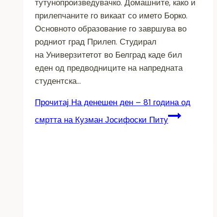
тутунопроизведувачко. Домашните, како и
прилепчаните го викаат со името Борко.
Основното образование го завршува во
родниот град Прилеп. Студирал
на Универзитетот во Белград каде бил
еден од предводниците на напредната
студентска…
Прочитај
На денешен ден – 81 година од
смртта на Кузман Јосифоски Питу