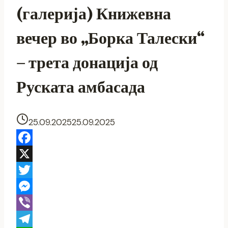
(галерија) Книжевна
вечер во „Борка Талески“
– трета донација од
Руската амбасада
25.09.2025
25.09.2025
Facebook
X
Twitter
Messenger
Viber