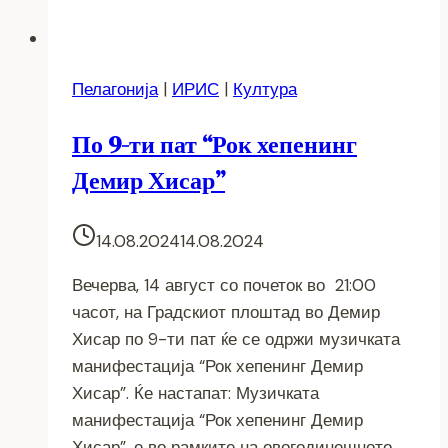
Пелагонија
|
ИРИС
|
Култура
По 9-ти пат “Рок хепенинг
Демир Хисар”
14.08.2024
14.08.2024
Вечерва, 14 август со почеток во 21:00
часот, на Градскиот плоштад во Демир
Хисар по 9-ти пат ќе се одржи музичката
манифестација “Рок хепенинг Демир
Хисар”. Ќе настапат: Музичката
манифестација “Рок хепенинг Демир
Хисар”, е во рамките на овогодинешното