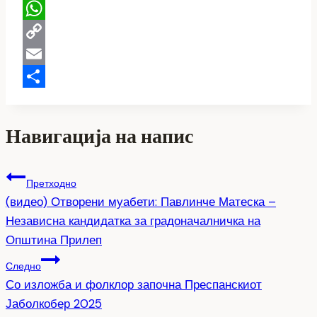
Telegram
WhatsApp
Copy
Link
Email
Share
Навигација на напис
Претходно
(видео) Отворени муабети: Павлинче Матеска –
Независна кандидатка за градоначалничка на
Општина Прилеп
Следно
Со изложба и фолклор започна Преспанскиот
Јаболкобер 2025