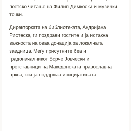
поетско читање на Филип Димкоски и музички
точки.
Директорката на библиотеката, Андријана
Ристеска, ги поздрави гостите и ја истакна
важноста на оваа донација за локалната
заедница. Меѓу присутните беа и
градоначалникот Борче Јовчески и
претставници на Македонската православна
црква, кои ја поддржаа иницијативата.