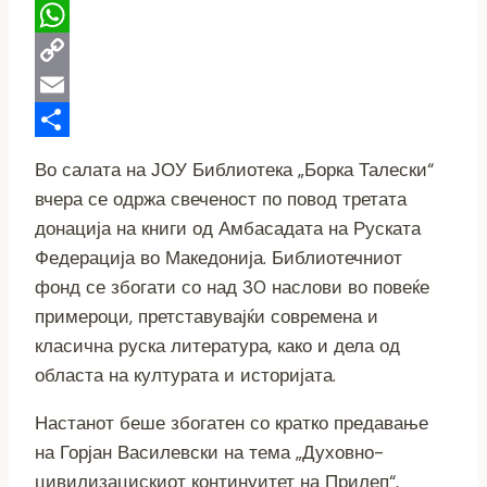
Telegram
WhatsApp
Copy
Link
Email
Share
Во салата на ЈОУ Библиотека „Борка Талески“
вчера се одржа свеченост по повод третата
донација на книги од Амбасадата на Руската
Федерација во Македонија. Библиотечниот
фонд се збогати со над 30 наслови во повеќе
примероци, претставувајќи современа и
класична руска литература, како и дела од
областа на културата и историјата.
Настанот беше збогатен со кратко предавање
на Горјан Василевски на тема „Духовно-
цивилизацискиот континуитет на Прилеп“,