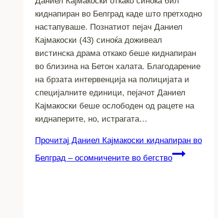
Даниел Кајмакоски откако синоќа бил
киднапиран во Белград каде што претходно
настапуваше. Познатиот пејач Даниел
Кајмакоски (43) синоќа доживеал
вистинска драма откако беше киднапиран
во близина на Бетон халата. Благодарение
на брзата интервенција на полицијата и
специјалните единици, пејачот Даниел
Кајмакоски беше ослободен од рацете на
киднаперите, но, истрагата…
Прочитај
Даниел Кајмакоски киднапиран во
Белград – осомничените во бегство