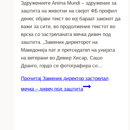
Здружениете Anima Mundi – здружение за
заштита на животни на својот ФБ профил
денес објави текст во кој бараат законот да
важи за сите, во продолжение текстот во
врска со застреланата мечка дивеч под
заштита. „Заменик директорот на
Македонија пат и претседател на унијата
на ветерани во Демир Хисар, Сашо
Дранго, гордо се фотографира со…
Прочитај
Заменик директор застрелал
мечка – дивеч под заштита