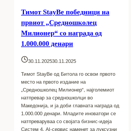
Тимот StayBe победници на
првиот „Средношколец
Милионер“ со награда од
1.000.000 денари
30.11.2025
30.11.2025
Тимот StayBe од Битола го освои првото
место на првото издание на
„Средношколец Милионер“, најголемиот
натпревар за средношколци во
Македонија, и ја доби главната награда од
1.000.000 денари. Младите иноватори се
натпреваруваа со својата бизнис-идеја
Систем 4, AI-сервис наменет за луксузни