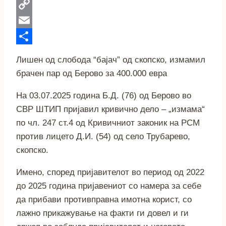
WhatsApp
Copy
Link
Email
Share
Лишен од слобода “бајач” од скопско, измамил
брачен пар од Берово за 400.000 евра
На 03.07.2025 година Б.Д. (76) од Берово во
СВР ШТИП пријавил кривично дело – „измама“
по чл. 247 ст.4 од Кривичниот законик на РСМ
против лицето Д.И. (54) од село Трубарево,
скопско.
Имено, според пријавителот во период од 2022
до 2025 година пријавениот со намера за себе
да прибави противправна имотна корист, со
лажно прикажување на факти ги довел и ги