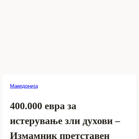
Македонија
400.000 евра за
истерување зли духови –
Измамник претставен