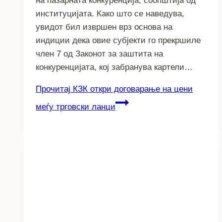
на пазарната конкуренција, соопштија од
институцијата. Како што се наведува,
увидот бил извршен врз основа на
индиции дека овие субјекти го прекршиле
член 7 од Законот за заштита на
конкуренцијата, кој забранува картели…
Прочитај
КЗК откри договарање на цени
меѓу трговски ланци