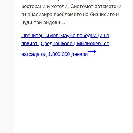
ресторани и хотели. Системот автоматски
ги анализира проблемите на бизнисите и
нуди три видови…
Прочитај
Тимот StayBe победници на
првиот „Средношколец Милионер“ со
награда од 1.000.000 денари