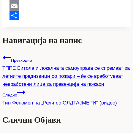
Copy
Link
Email
Share
Навигација на напис
Претходно
ТППЕ Битола и локалната самоуправа се спремаат за
летните предизвици со пожари – ќе се вработуваат
невработени лица за превенција на пожари
Следно
Тин Феномен на „Рели со ОЛДТАЈМЕРИ“ (видео)
Слични Објави