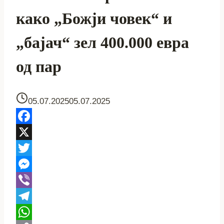
како „Божји човек“ и
„бајач“ зел 400.000 евра
од пар
05.07.2025
05.07.2025
Facebook
X
Twitter
Messenger
Viber
Telegram