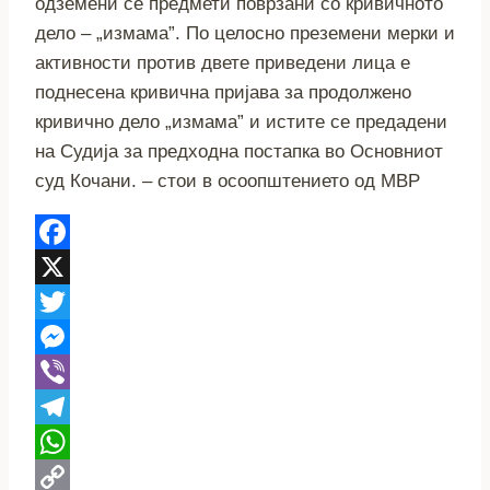
одземени се предмети поврзани со кривичното
дело – „измама”. По целосно преземени мерки и
активности против двете приведени лица е
поднесена кривична пријава за продолжено
кривично дело „измама” и истите се предадени
на Судија за предходна постапка во Основниот
суд Кочани. – стои в осоопштението од МВР
Facebook
X
Twitter
Messenger
Viber
Telegram
WhatsApp