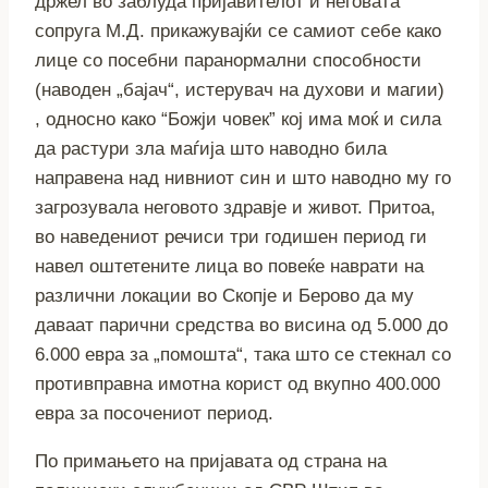
држел во заблуда пријавителот и неговата
сопруга М.Д. прикажувајќи се самиот себе како
лице со посебни паранормални способности
(наводен „бајач“, истерувач на духови и магии)
, односно како “Божји човек” кој има моќ и сила
да растури зла маѓија што наводно била
направена над нивниот син и што наводно му го
загрозувала неговото здравје и живот. Притоа,
во наведениот речиси три годишен период ги
навел оштетените лица во повеќе наврати на
различни локации во Скопје и Берово да му
даваат парични средства во висина од 5.000 до
6.000 евра за „помошта“, така што се стекнал со
противправна имотна корист од вкупно 400.000
евра за посочениот период.
По примањето на пријавата од страна на