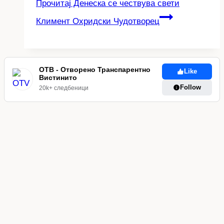
Прочитај
Денеска се чествува свети
Климент Охридски Чудотворец
ОТВ - Отворено Транспарентно
Like
Вистинито
Follow
20k+ следбеници