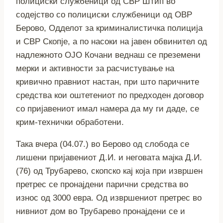
полициски службеници од СВР Штип во
содејство со полициски службеници од ОВР
Берово, Одделот за криминалистичка полиција
и СВР Скопје, а по насоки на јавен обвинител од
надлежното ОЈО Кочани веднаш се преземени
мерки и активности за расчистување на
кривично правниот настан, при што паричните
средства кои оштетениот по предходен договор
со пријавениот имал намера да му ги даде, се
крим-технички обработени.
Така вчера (04.07.) во Берово од слобода се
лишени пријавениот Д.И. и неговата мајка Д.И.
(76) од Трубарево, скопско кај која при извршен
претрес се пронајдени парични средства во
износ од 3000 евра. Од извршениот претрес во
нивниот дом во Трубарево пронајдени се и