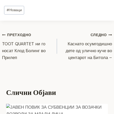
c
tt
ss
er
e
at
p
ai
ar
Post
#
Новаци
e
er
e
gr
s
y
l
e
Tags:
b
n
a
A
Li
o
g
m
p
n
Навигација
ПРЕТХОДНО
СЛЕДНО
o
er
p
k
TOOT QUARTET ни го
Каснато осумгодишно
k
на
носат Клод Болинг во
дете од улично куче во
напис
Прилеп
центарот на Битола –
Слични Објави