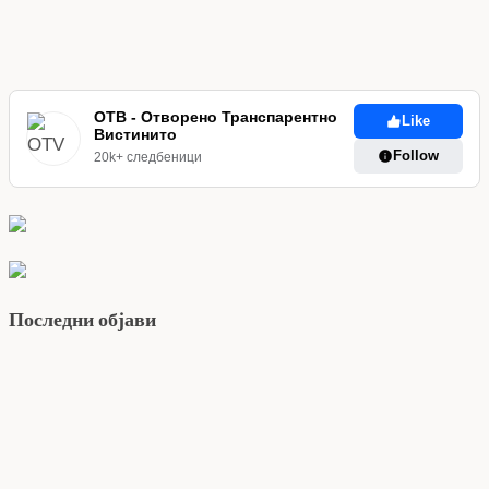
ОТВ - Отворено Транспарентно
Like
Вистинито
Follow
20k+ следбеници
Последни објави