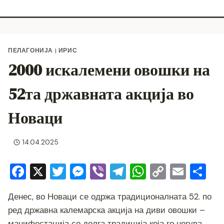
ПЕЛАГОНИЈА
|
ИРИС
2000 искалемени овошки на
52та државната акција во
Новаци
14.04.2025
F
X
T
M
Vi
T
W
C
E
S
a
wi
e
b
el
h
o
m
h
Денес, во Новаци се одржа традиционалната 52. по
c
tt
ss
er
e
at
p
ai
ar
ред државна калемарска акција на диви овошки –
e
er
e
gr
s
y
l
e
манифестација со долга традиција која го негува