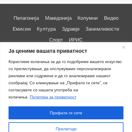
Пелагонија
Македонија
Колумни
Видео
Емисии
Култура
Здравје
Занимливости
Спорт
ИРИС
Ја цениме вашата приватност
Користиме колачиња за да го подобриме вашето искуство
со прелистување, да опслужуваме персонализирани
реклами или содржини и да го анализираме нашиот
Импресум
|
Маркетинг
сообраќај. Со кликнување на „Прифати ги сите“, се
согласувате со нашата употреба на
колачиња.
Политика за приватност
Прифати ги сите
Прилагоди