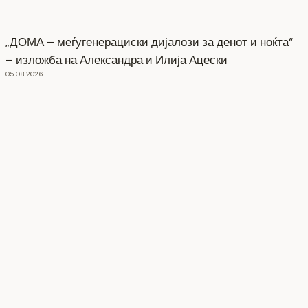
„ДОМА – меѓугенерациски дијалози за денот и ноќта“
– изложба на Александра и Илија Ацески
05.08.2026