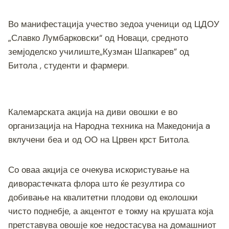
Во манифестација учество зедоа ученици од ЦДОУ
„Славко Лумбарковски“ од Новаци, средното
земјоделско училиште,,Кузман Шапкарев” од
Битола , студенти и фармери.
Калемарската акција на диви овошки е во
организација на Народна техника на Македонија a
вклучени беа и од ОО на Црвен крст Битола.
Со оваа акција се очекува искористување на
диворастечката флора што ќе резултира со
добивање на квалитетни плодови од еколошки
чисто поднебје, а акцентот е токму на крушата која
претставува овошје кое недостасува на домашниот