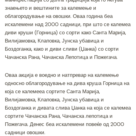
b
n
a
A
Li
знаењето и вештините за калемење и
o
g
m
p
n
облагородување на овошки. Оваа година беа
o
er
p
k
искалемени над 2000 садници, при што се калемеа
диви круши (Горница) со сорти како Санта Марија,
k
Вилијамовка, Клаповка, Јунска убавица и
Боздоганка, како и диви сливи (Џанка) со сорти
Чачанска Рана, Чачанска Лепотица и Пожегача.
Оваа акција е воедно и натпревар на калемење
односно облагородување на дива круша Горница на
која се калемееа сортите Санта Марија,
Вилијамовка, Клаповка, Јунска убавица и
Боздоганка и дивата слива Џанка на која се калемеа
сортите Чачанска Рана, Чачанска лепотица и
Пожегача. Денес беа искалемени повеќе од 2000
садници овошки.