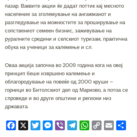
пазар. Ваквите акции ќе дадат поттик кај месното
население за зголемување на ангажманот и
разгледување на можностите за проширување на
сопствениот семеен бизнис, заживување на
руралните средини и селскиот туризам, практична
обука на ученици за калемење и сл.
Оваа акција започна во 2009 година кога на овој
принцип беше извршено калемење и
облагородување на повеќе од 2000 круши –
горници во Битолскиот дел од Мариово, а потоа се
спроведе и во други општини и региони низ
државата.
F
X
T
M
Vi
T
W
C
E
S
a
wi
e
b
el
h
o
m
h