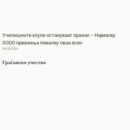
Училишните клупи остануваат празни – Најмалку
3.000 првачиња помалку оваа есен
06.08.2026
Граѓанско учество