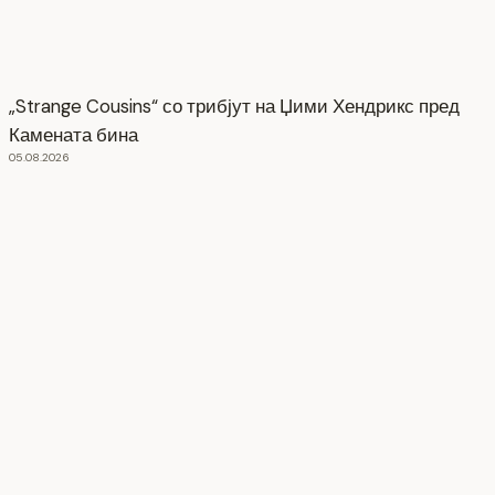
„Strange Cousins“ со трибјут на Џими Хендрикс пред
Камената бина
05.08.2026